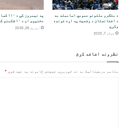
د ملګرو ملتونو عمومي اسامبله به
په نیمروز 
د افغانستان د وضعیت په اړه غونډه
مخنیوی او د ۱۰ شکمنو کسانو نیول
وکړي
اپریل 26, 2026
جولای 7, 2025
نظرونه اضافه کړئ
ستاسو برېښناليک به نه خپريږي.
غوښتى ځایونه په نښه شوي
*
څ
ر
گ
ن
د
و