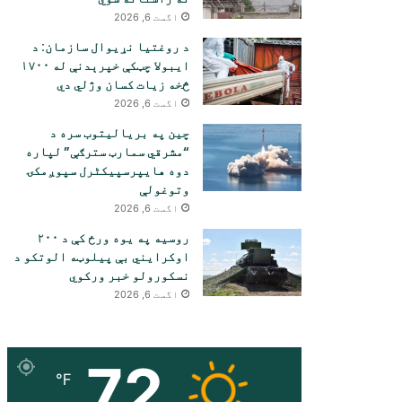
اگست 6, 2026
د روغتیا نړیوال سازمان: د
ایبولا چټکې خپرېدنې له ۱۷۰۰
څخه زیات کسان وژلي دي
اگست 6, 2026
چین په بریالیتوب سره د
“مشرقي سمارټ سترګې” لپاره
دوه هایپرسپیکٹرل سپوږمکۍ
وتوغولې
اگست 6, 2026
روسیه په یوه ورځ کې د ۲۰۰
اوکرایني بې پیلوټه الوتکو د
نسکورولو خبر ورکوي
اگست 6, 2026
72
℉