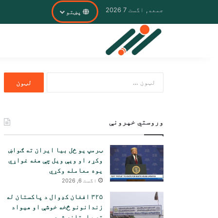
جمعه, اگست 7 2026
پښتو
ددی
لپاره
لټون:
وروستي خپرونې
ټرمپ یو ځل بیا ایران ته ګواښ
وکړ، او ویې ویل چې هغه غواړي
یوه معامله وکړي
اگست 6, 2026
۳۲۵ افغان کډوال د پاکستان له
زندانونو څخه خوشې او هیواد
ته راستانه شوي