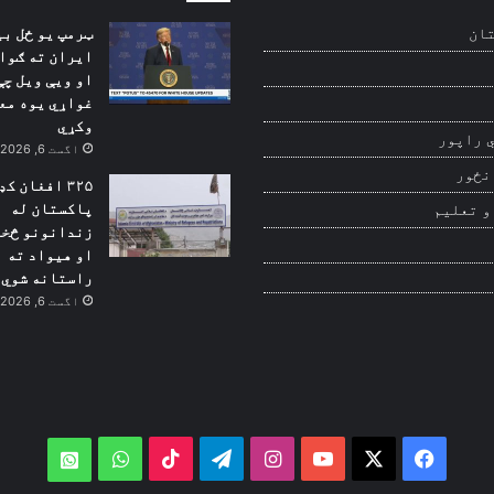
ټرمپ یو ځل بی
ان
ایران ته ګوا
او ویې ویل چې
غواړي یوه مع
وکړي
 راپور
اگست 6, 2026
نځور
۳۲۵ افغان ک
پاکستان له
و تعلیم
زندانونو څخه
او هیواد ته
راستانه شوي
اگست 6, 2026
WhatsApp
TikTok
Telegram
Instagram
YouTube
Facebook
X
atsApp