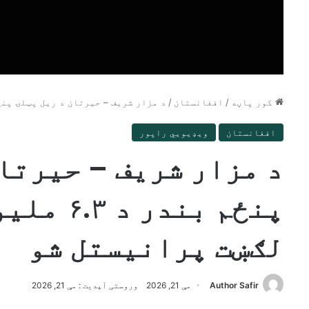
کور پاڼه
/
افغانستان
/
د مزار شریف – حیرتان د ریل پټلۍ پنځم بندر د ۶.۳ ملیون ډالرو په
افغانستان
ویډیويي راپور
د مزار شریف – حیرتا
پنځم بندر
لګښت پرانیستل شو
Author Safir
مې 21, 2026
وروستی آپدیت : مې 21, 2026