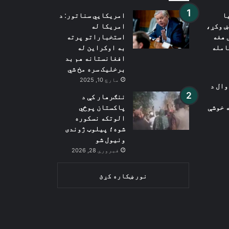
ا
امریکايي سناتور: د
ښ وکړ،
امریکا له
 هغه
استخباراتو پرته
امله
به اوکراین له
افغانستانه هم بد
برخلیک سره مخ شي
مارچ 10, 2025
ډوال د
ننګرهار کې د
 خوشې
پاکستان پوځي
الوتکه نسکوره
شوه؛ پیلوټ ژوندی
ونیول شو
فبروري 28, 2026
نور ښکاره کړئ
Wh