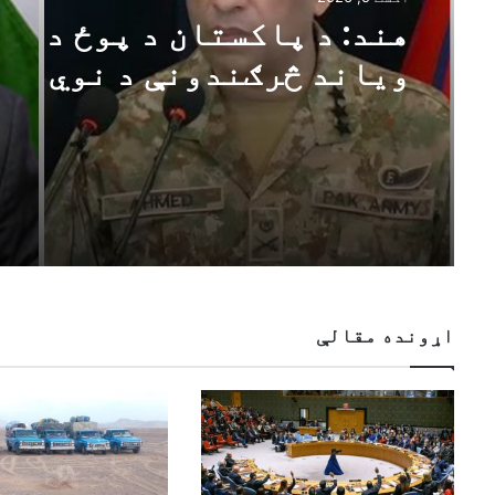
هند: د پاکستان د پوځ د
ویاند څرګندونې د نوي
ډیلي او کابل اړیکو په اړ
د اسلام آباد اندیښنې
منعکسوي
اړونده مقالې