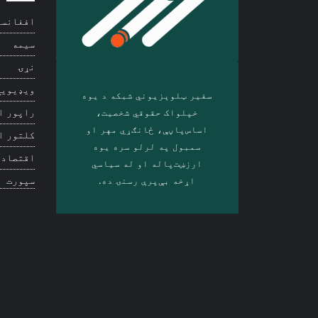
افغانست
سیمه
نړۍ
ویډیويي
سفیر ټلوېزیوني شبکه د‎ یوه
خپلواک حقوقي شخصیت،
راپور ا
اساس‌پاڼې، ځانګړي مهر او
کلتور ا
سمبول په لرلو سره ‎یوه
اقتصاد
ارزښت‌پاله او ‎له سیاسي
اړخه بې‌پرې رسنۍ ده.
سپورت