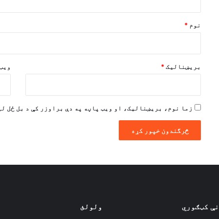
ن
*
نوم
*
بریښنالیک
*
ویب 
زما نوم، بریښنالیک، او ویب پاڼه په دې براوزر کې د بل ځل لپ
نې کټګوري
ولولئ