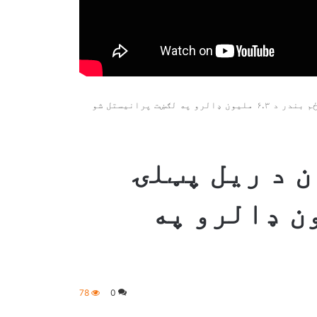
 لګښت پرانیستل شو
ن د ریل پټلۍ
 د ۶.۳ ملیون ډالرو په
78
0