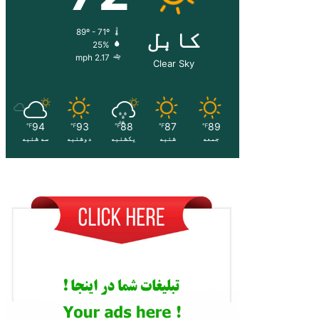
کابل
89º - 71º
25%
2.17 mph
Clear Sky
94
93
88
87
89
℉
℉
℉
℉
℉
جمعه
شنبه
یکشنبه
دوشنبه
سه شنبه