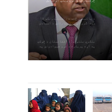
څرګندونې د نوي ډیلي او کابل
اړیکو په اړه د اسلام آباد اندیښنې
منعکسوي
د پاکستان څخه د راستنیدونکو ۱۷
ه
سوداګرو او صنعتکارانو د اسنادو
بیاکتنه
ملګري ملتونه: د افغانستان د څوکۍ
په اړه پریکړه د غړو هیوادونو په
صلاحیت کې ده
په سرپل ولایت کې د زرګونو کسانو په
شتون سره د اربعین حسیني لوی
لاریون ترسره شو
د امریکا فدرالي محکمې د افغان
کډوالو کورنیو لپاره لاره هواره
کړه
افغانستان ته د قزاقستان د غلې