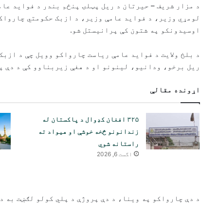
د مزار شریف – حیرتان د ریل پټلۍ پنځم بندر د فواید عا
لومړي وزیر، د فواید عامې وزیر، د ازبک حکومتي چارواکو
اوسیدونکو په شتون کې پرانیستل شو.
د بلخ ولایت د فواید عامې ریاست چارواکو وویل چې د ازبک
ریل برخو، ودانیو، لینونو او د هغې زیربناوو کې د دې پروژې لګښت ۶.۳ 
اړونده مقالې
۳۲۵ افغان کډوال د پاکستان له
زندانونو څخه خوشې او هیواد ته
راستانه شوي
اگست 6, 2026
د دې چارواکو په وینا، د دې پروژې د پلي کولو لګښت به د