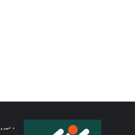
د خپرو