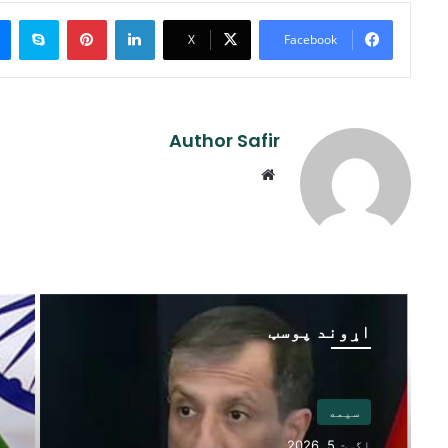
ype
Pinterest
LinkedIn
X
Facebook
Author Safir
Website
اړوند پوسټ
سیمه
اگست 5, 2026