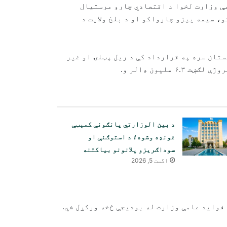
مې وزارت لخوا د اقتصادي چارو مرستیال
، سیمه ییزو چارواکو او د بلخ ولایت د
ستان سره په قرارداد کې د ریل پټلۍ او غیر
ملیون ډالر و.
د بین الوزارتي پانګونې کمېټې
غونډه وشوه؛ د استوګنې او
سوداګریزو پلانونو بیاکتنه
اگست 5, 2026
د امریکا فدرالي محکمې د افغان
کډوالو کورنیو لپاره لاره هواره
کړه
 فواید عامې وزارت له بودیجې څخه ورکړل شي.
افغانستان ته د قزاقستان د غلې
دانې او اوړو صادرات ۵۷ سلنه زیات