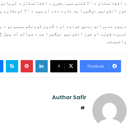
د افغانستان د ۲۰ کلنو ټیم مشري د افغانستان د
جوز انتونیو نوګیرا په غاړه ده، او ټیم د ۲۰ لوبغاړو په ترکیب سره په سیالۍ کې برخه اخیستې ده.
د ټیم مدیرانو رسمي غونډه او د ګډون کوونکو ټیمونو د ی
ترسره شول، او جوز انتونیو نوګیرا هم د سیالۍ له پیل څ
واخیسته.
ype
Pinterest
LinkedIn
X
Facebook
Author Safir
Website