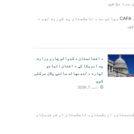
ټاکل شوې ده چې دا لوبه د غرمې په ۱۲:۰۰ بجو ترسره شي؛ د CAFA سیالۍ به د تاجکستان په کوربه توب د
د افغانستان د کډوالو چارو وزارت
په امریکا کې د افغان اتباعو
لپاره د لنډمهاله ساتنې پلان هرکلی
کوي
اگست 7, 2026
رکمنستان، ازبکستان، تاجکستان او قرغزستان
هند: د پاکستان د پوځ د ویاند