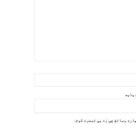
پاکستان: موږ له افغانستان سره
جګړه نه غواړو
د بلخ ولایت د شرطه روزنیز مرکز څخه
۳۳۷ فارغین
۳۲۵ افغان کډوال د پاکستان له
زندانونو څخه خوشې او هیواد ته
راستانه شوي
د بین الوزارتي پانګونې کمېټې
غونډه وشوه؛ د استوګنې او
پاڼه
سوداګریزو پلانونو بیاکتنه
اوچا: افغانستان لا هم د نړۍ له یو
له لویو بشري بحرانونو سره مخ دی
اره وساتئ چې زه یې تبصره کوم.