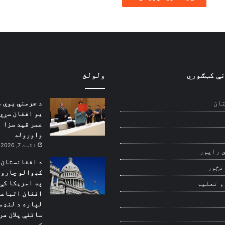
نې کټګوري
ولولئ
د جرمني یوې 
ان
یو افغان سړي 
عمر قید سزا
واوروله
اگست 7, 2026
 راپور
د افغانستان 
نځور
کډوالو چارو 
په امریکا کې 
و تعلیم
افغان اتباعو
لپاره د لنډم
ساتنې پلان هر