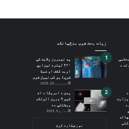
زیات بحث شوی منځپانګه
محکمې
په نیمروز ولایت کې
ته د
۴۲۰ لیتره تیزابي
اوبه کشف او ضبط
شوې؛ یو کس نیول شوی
فبروري 20, 2026
د
یمن د امریکا د ام
وزارت
کیو ٩ ډرون الوتکه
د
ویشتلې ده
مارچ 5, 2025
هاله
کلی
نور ښکاره کړئ