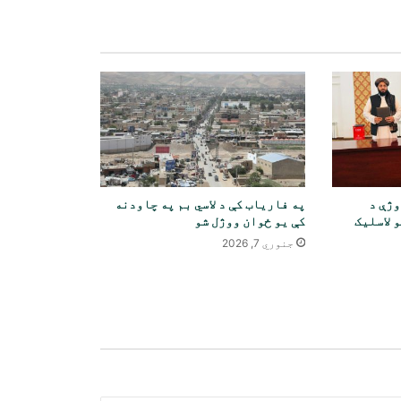
څرګندونې د نوي ډیلي او کابل
اړیکو په اړه د اسلام آباد اندیښنې
منعکسوي
د پاکستان څخه د راستنیدونکو ۱۷
سوداګرو او صنعتکارانو د اسنادو
بیاکتنه
ملګري ملتونه: د افغانستان د څوکۍ
په اړه پریکړه د غړو هیوادونو په
صلاحیت کې ده
 پروژې د
په فاریاب کې د لاسي بم په چاودنه
 لاسلیک
کې یو ځوان ووژل شو
په سرپل ولایت کې د زرګونو کسانو په
جنوري 7, 2026
شتون سره د اربعین حسیني لوی
لاریون ترسره شو
د امریکا فدرالي محکمې د افغان
کډوالو کورنیو لپاره لاره هواره
کړه