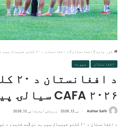
کور پاڼه
/
افغانستان
/
د افغانستان د ۲۰ کلنو فوټبال ټیم ​​د CAFA ۲۰۲۶ سیالۍ پیلوي
افغانستان
سپورت
د افغا
CAFA ۲۰۲۶ سیالۍ پیلوي
Author Safir
مې 12, 2026
وروستی آپدیت : مې 12, 2026