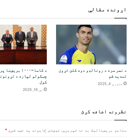
اړونده مقالې
د نصر سره د رونالډو دوه کلن تړون
د کاسا-۱۰۰۰ برېښنا
تمدید شو
چټکولو لپاره د تړونونو
کول
جنوري 4, 2025
مې 16, 2025
نظرونه اضافه کړئ
ستاسو برېښناليک به نه خپريږي.
غوښتى ځایونه په نښه شوي
*