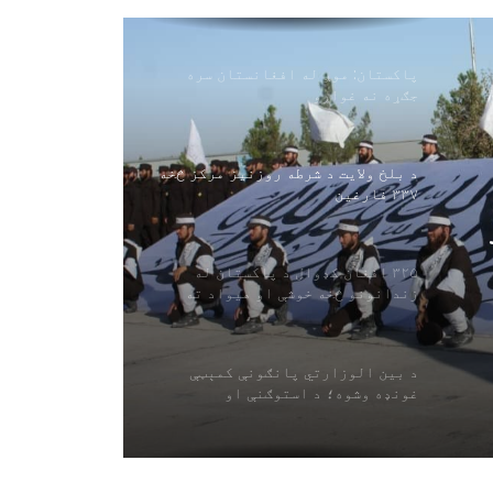
جګړه نه غواړو
د بلخ ولایت د شرطه روزنیز مرکز څخه
۳۳۷ فارغین
۳۲۵ افغان کډوال د پاکستان له
زندانونو څخه خوشې او هیواد ته
راستانه شوي
د بین الوزارتي پانګونې کمېټې
غونډه وشوه؛ د استوګنې او
سوداګریزو پلانونو بیاکتنه
ه
اوچا: افغانستان لا هم د نړۍ له یو
له لویو بشري بحرانونو سره مخ دی
هند: د پاکستان د پوځ د ویاند