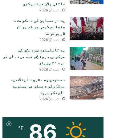
ساتنې پلان هرکلی کوي
اگست 7, 2026
په ارجنټاین کې د حکومت د
جنجالي لایحې پر ضد پراخ
لاریونونه
اگست 7, 2026
په تایلینډي ښوونځي کې
مرګونې ډزې؛ څو تنه مړه، لږ تر
لږه ۲۰ ټپیان
اگست 7, 2026
د سعودي په مشرۍ د ایتلاف په
مرکزونو د یمني بې پیلوټه
الوتکو برید
اگست 7, 2026
86
℉