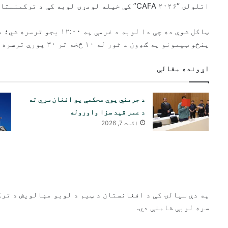
اتلولۍ “CAFA ۲۰۲۶” کې خپله لومړۍ لوبه کې د ترکمنستان سره مخ شي.
پنځو ټیمونو په ګډون د ثور له ۱۰ څخه تر ۳۰ پورې ترسره شي.
اړونده مقالې
د جرمني یوې محکمې یو افغان سړي ته
د عمر قید سزا واوروله
اگست 7, 2026
په دې سیالۍ کې د افغانستان د ټیم د لوبو مهالویش د ت
سره لوبې شاملې دي.