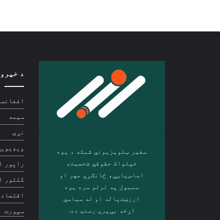
د خپرو
افغانست
سیمه
نړۍ
ویډیويي
سفیر ټلوېزیوني شبکه د‎ یوه
خپلواک حقوقي شخصیت،
راپور ا
اساس‌پاڼې، ځانګړي مهر او
کلتور ا
سمبول په لرلو سره ‎یوه
اقتصاد
ارزښت‌پاله او ‎له سیاسي
اړخه بې‌پرې رسنۍ ده.
سپورت