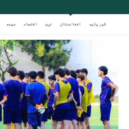
کور پاڼه
افغانستان
نړۍ
اقتصاد
سیمه