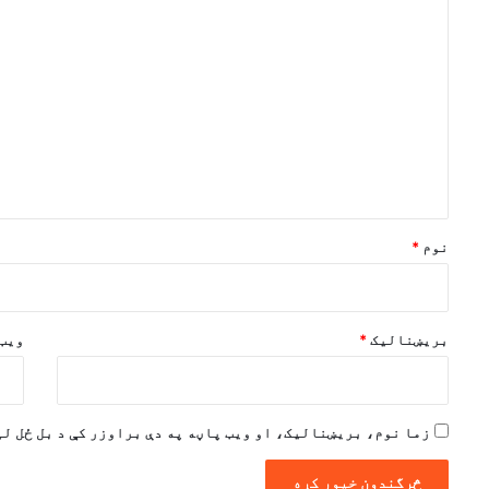
څ
ر
گ
ن
د
و
ن
*
نوم
*
بریښنالیک
*
ویب 
زما نوم، بریښنالیک، او ویب پاڼه په دې براوزر کې د بل ځل لپ