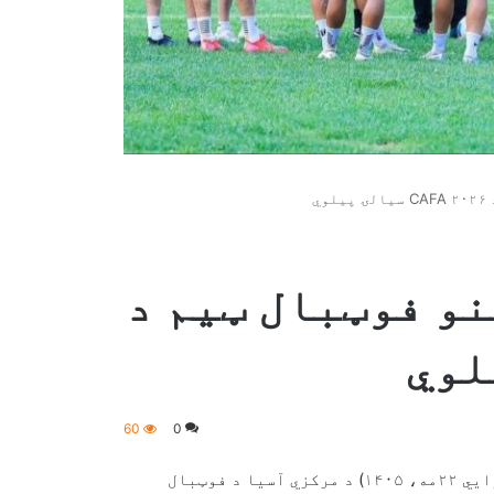
نستان د ۲۰ کلنو فوټبال ټیم ​​د
60
0
د افغانستان د ۲۰ کلنو فوټبال ټیم ​​به نن (سه شنبه، د غوایي ۲۲مه، ۱۴۰۵) د مرکزي آسیا د فوټبال