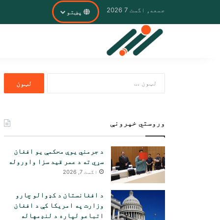
جمعه, اگست 7 2026
پښتو
ددی
لپاره
لټون:
وروستي خپرونې
د جرمني یوې محکمې یو افغان
سړي ته د عمر قید سزا واوروله
اگست 7, 2026
د افغانستان د کډوالو چارو
وزارت په امریکا کې د افغان
اتباعو لپاره د لنډمهاله