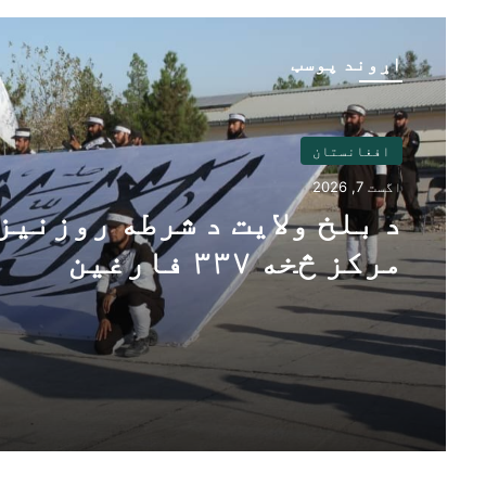
اړوند پوسټ
افغانستان
افغانستان
اگست 7, 2026
اگست 6, 2026
د بلخ ولایت د شرطه روزنیز
۳۲۵ افغان کډوال د
مرکز څخه ۳۳۷ فارغین
پاکستان له زندانونو څخه
خوشې او هیواد ته راستان
شوي