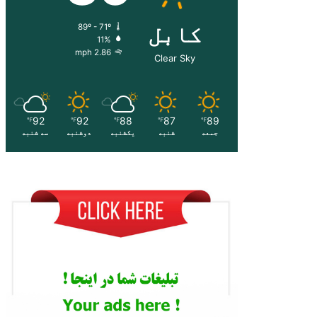
کابل
89º - 71º
11%
2.86 mph
Clear Sky
92
92
88
87
89
℉
℉
℉
℉
℉
جمعه
شنبه
یکشنبه
دوشنبه
سه شنبه