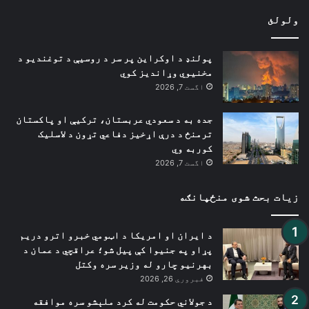
ولولئ
پولنډ د اوکراین پر سر د روسیې د توغندیو د
مخنیوي وړاندیز کوي
اگست 7, 2026
جده به د سعودي عربستان، ترکیې او پاکستان
ترمنځ د درې اړخیز دفاعي تړون د لاسلیک
کوربه وي
اگست 7, 2026
زیات بحث شوی منځپانګه
د ایران او امریکا د اټومي خبرو اترو دریم
پړاو په جنیوا کې پیل شو؛ عراقچي د عمان د
بهرنیو چارو له وزیر سره وکتل
فبروري 26, 2026
د جولاني حکومت له کرد ملېشو سره موافقه