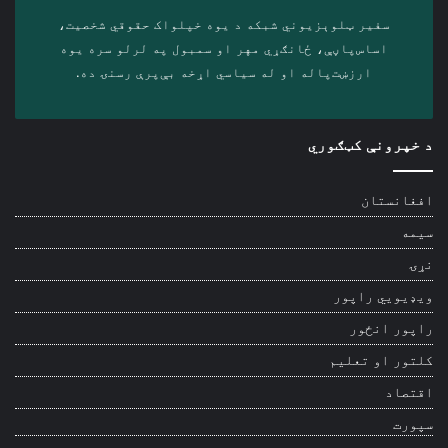
سفیر ټلوېزیوني شبکه د‎ یوه خپلواک حقوقي شخصیت،
اساس‌پاڼې، ځانګړي مهر او سمبول په لرلو سره ‎یوه
ارزښت‌پاله او ‎له سیاسي اړخه بې‌پرې رسنۍ ده.
د خپرونې کټګوري
افغانستان
سیمه
نړۍ
ویډیويي راپور
راپور انځور
کلتور او تعلیم
اقتصاد
سپورت