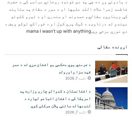
د يادونې وړ ده چې په دې غونډه روحاني مراسم کې د حضرت
فاطمه زهرا سلام الله عليها او د مور د مقام په ستاينه
کې ويناوې، مقالي، حمدونه او سندرې او د تېرو کلونو
ميندو ته درناوى، د کيک ​​پرې کول او د خوراکي توکو وېش د
دې نورې برخې وې.mama I wasn’t up with anything
اړونده مقالې
د جرمني یوې محکمې یو افغان سړي ته د عمر
قید سزا واوروله
اگست 7, 2026
د افغانستان د کډوالو چارو وزارت په
امریکا کې د افغان اتباعو لپاره د
لنډمهاله ساتنې پلان هرکلی کوي
اگست 7, 2026