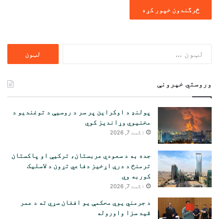
ددی
لپاره
لټون:
وروستي خپرونې
پولنډ د اوکراین پر سر د روسیې د توغندیو د
مخنیوي وړاندیز کوي
اگست 7, 2026
جده به د سعودي عربستان، ترکیې او پاکستان
ترمنځ د درې اړخیز دفاعي تړون د لاسلیک
کوربه وي
اگست 7, 2026
د جرمني یوې محکمې یو افغان سړي ته د عمر
قید سزا واوروله