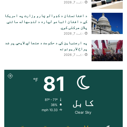
اگست 7, 2026
د افغانستان د کډوالو چارو وزارت په امریکا
کې د افغان اتباعو لپاره د لنډمهاله ساتنې
پلان هرکلی کوي
اگست 7, 2026
په ارجنټاین کې د حکومت د جنجالي لایحې پر ضد
پراخ لاریونونه
اگست 7, 2026
81
℉
کابل
81º - 71º
38%
10.33 mph
Clear Sky