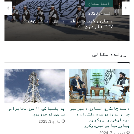
افغانستان
اگست 7, 2026
د بلخ ولایت د شرطه روزنیز مرکز څخه
۳۳۷ فارغین
اړونده مقالې
د هند ځانګړي استازي د بهرنیو
په پکتیا کې ۱۲ نوي مخابراتي
چارو له وزیر سره وکتل او د
سایټونه جوړېږي
دوه اړخیزو اړیکو پر
مارچ 3, 2025
پیاوړتیا یې خبرې وکړې
نوومبر 7, 2024