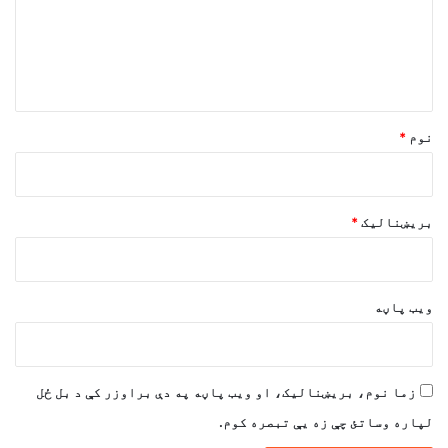
ن
د
و
ن
*
نوم
*
بریښنالیک
*
ویب پاڼه
زما نوم، بریښنالیک، او ویب پاڼه په دې براوزر کې د بل ځل
لپاره وساتئ چې زه یې تبصره کوم.