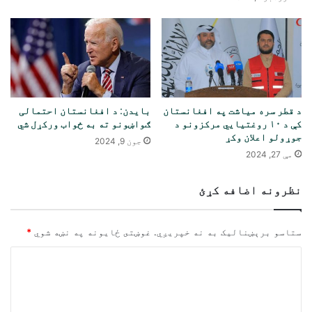
د قطر سره میاشت په افغانستان
بایدن: د افغانستان احتمالی
کې د ۱۰ روغتیايي مرکزونو د
ګواښونو ته به ځواب ورکړل شي
جوړولو اعلان وکړ
جون 9, 2024
مې 27, 2024
نظرونه اضافه کړئ
ستاسو برېښناليک به نه خپريږي.
غوښتى ځایونه په نښه شوي
*
څ
ر
گ