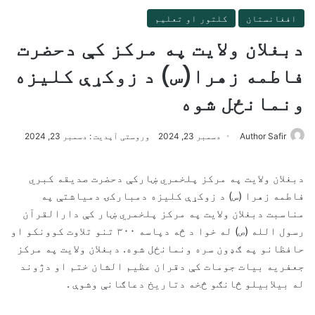
افغانستان
کلتور او تعلیم
دبغلان ولايت په مرکز کې دحضرت
فاطمه زهرا(س) د زوکړې کليزه
ونمانځل شوه
Author Safir
دسمبر 23, 2024
وروستی آپدیت : دسمبر 23, 2024
دبغلان ولايت په مرکز پلخمري ښارکې دحضرت صديقه کبري
فاطمه زهرا (س) د زوکړې کليزه دمبارکۍ دمياشتې په
مناسبت دبغلان ولايت په مرکز پلخمري ښار کې دارالقرآن
رسول الله (ص) له خوا د څه دپاسه ٣٠٠ تنو تلاوت کوونکو او
حافظانو په ګډون سره ونمانځل شوه. دبغلان ولايت په مرکز
جعفريه بيات جومات کې دقران عظيم الشان ختم او دژوند
له بيلابيلو څانګو څخه دتاريخ دعاګانې وشوې .