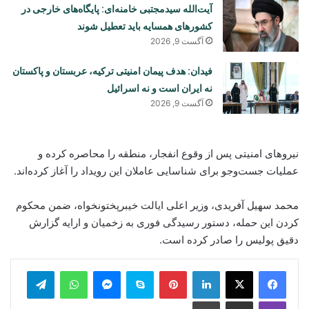
آیت‌الله سیدمجتبی خامنه‌ای: پایگاه‌های خارجی در
کشورهای همسایه باید تعطیل شوند
آگست 9, 2026
فیدان: هدف پیمان امنیتی ترکیه، عربستان و پاکستان
نه ایران است و نه اسرائیل
آگست 9, 2026
نیروهای امنیتی پس از وقوع انفجار، منطقه را محاصره کرده و
عملیات جست‌وجو برای شناسایی عاملان این رویداد را آغاز کرده‌اند.
محمد سهیل آفریدی، وزیر اعلی ایالت خیبرپختونخواه، ضمن محکوم
کردن این حمله، دستور رسیدگی فوری به زخمیان و ارایه گزارش
دقیق پولیس را صادر کرده است.
legram
WhatsApp
Messenger
Skype
Pinterest
LinkedIn
Print
Share via Email
Viber