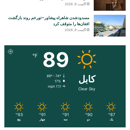
آگست 9, 2026
مسدودشدن شاهراه پیشاور–تورخم روند بازگشت
افغان‌ها را متوقف کرد
آگست 9, 2026
89
℉
کابل
89º - 74º
17%
7.11 mph
Clear Sky
93
91
91
90
87
℉
℉
℉
℉
℉
یک
دو
سه
چهار
پنج