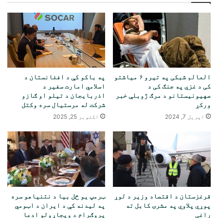
العالم شبکی په تیرو ۶ میاشتو
په باکو کې د افغانستان د
کی د غزې په جنګ کی د
اسلامي امارت سفیر د
صهیونیستانو د مرګ ژوبلې خبر
اذربایجان د تیلو او ګازو
ورکړ
شرکت له مرستیال سره وکتل
اپریل 7, 2024
اکتوبر 25, 2025
قرغزستان د اقتصاد وزیر د لوړ
ټرمپ یو ځل بیا د نتنیاهو سره
پوړي پلاوي په مشرۍ کابل ته
په لیدنه کې د ایران د اټومي
راغی
پروګرام د ویجاړولو ادعا