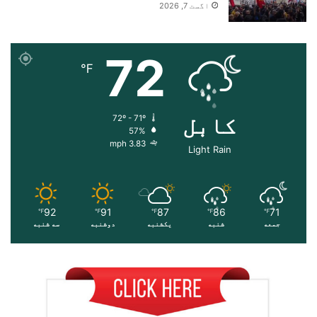
اگست 7, 2026
72
℉
کابل
72º - 71º
57%
3.83 mph
Light Rain
92
91
87
86
71
℉
℉
℉
℉
℉
جمعه
شنبه
یکشنبه
دوشنبه
سه شنبه