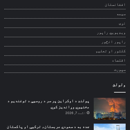
افغانستان
سیمه
نړۍ
ویډیويي راپور
راپور انځور
کلتور او تعلیم
اقتصاد
سپورت
ولولئ
پولنډ د اوکراین پر سر د روسیې د توغندیو د
مخنیوي وړاندیز کوي
اگست 7, 2026
جده به د سعودي عربستان، ترکیې او پاکستان