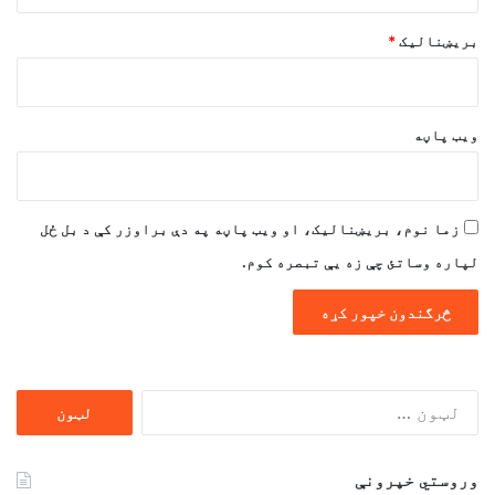
بریښنالیک
*
ویب پاڼه
زما نوم، بریښنالیک، او ویب پاڼه په دې براوزر کې د بل ځل
لپاره وساتئ چې زه یې تبصره کوم.
ددی
لپاره
لټون:
وروستي خپرونې