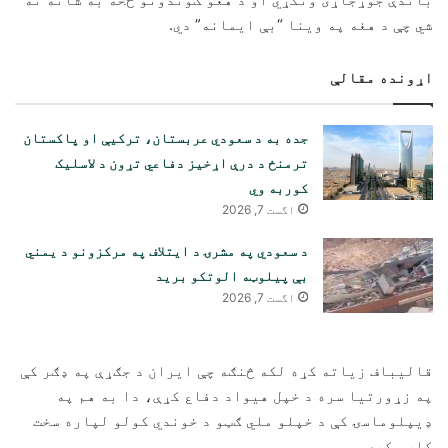
شي چې د هغه په ​​وینا “بې ایمانه” دي.
اړونده مقالې
جده به د سعودي عربستان، ترکیې او پاکستان
ترمنځ د درې اړخیز دفاعي تړون د لاسلیک
کوربه وي
اگست 7, 2026
د سعودي په مشرۍ د ایتلاف په مرکزونو د یمني
بې پیلوټه الوتکو برید
اگست 7, 2026
قالیباف زیاته کړه لکه څنګه چې ایران د جګړې په ډګر کې
په زړورتیا سره د خپل هیواد دفاع کړې، دا به هم په
ډیپلوماسۍ کې د خپلو ملي ګټو د خوندي کولو لپاره سخت
کار وکړي.