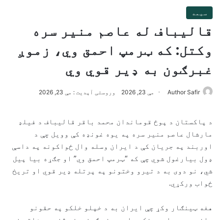
سیمه
قالیباف له عاصم منیر سره
وکتل: که ټرمپ احمق وي، زموږ
غبرګون به ډیر قوي وي
Author Safir
مې 23, 2026
وروستی آپدیت : مې 23, 2026
د پاکستان د پوځ قوماندان محمد باقر قالیباف د فیلډ
مارشال عاصم منیر سره په یوه غونډه کې وویل چې د
اوربند په جریان کې د ایران وسله وال ځواکونه په داسې
ډول بیارغول شوي چې که “ټرمپ احمق وي” او جګړه بیا پیل
شي، نو دوی به د تیرو وختونو په پرتله ډیر قوي او تریخ
ځواب ورکړي.
هغه ټینګار وکړ چې ایران به د خپلو خلکو په حقونو
باندې جوړجاړی ونکړي او د هغو ګوندونو څخه به شاته نه