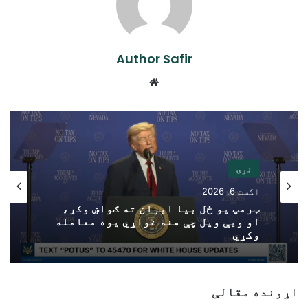
Author Safir
Website
نړۍ
اگست 6, 2026
ټرمپ یو ځل بیا ایران ته ګواښ وکړ،
او ویې ویل چې هغه غواړي یوه معامله
وکړي
اړونده مقالې