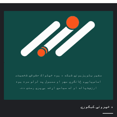
سفیر ټلوېزیوني شبکه د‎ یوه خپلواک حقوقي شخصیت،
اساس‌پاڼې، ځانګړي مهر او سمبول په لرلو سره ‎یوه
ارزښت‌پاله او ‎له سیاسي اړخه بې‌پرې رسنۍ ده.
د خپرونې کټګوري