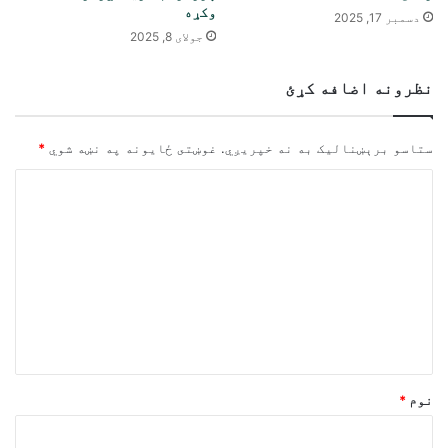
وکړه
دسمبر 17, 2025
جولای 8, 2025
نظرونه اضافه کړئ
ستاسو برېښناليک به نه خپريږي.
غوښتى ځایونه په نښه شوي
*
څ
ر
گ
ن
د
و
ن
*
نوم
*