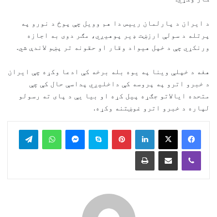
د ایران د پارلمان رییس دا هم وویل چې پوځ د نورو په
پرتله د سولې ارزښت ډیر پوهیږي، مګر دوی به اجازه
ورنکړي چې د خپل هیواد وقار او حقونه تر پښو لاندې شي.
هغه د خپلې وینا په یوه بله برخه کې ادعا وکړه چې ایران
د خبرو اترو په پروسه کې داخلیږي پداسې حال کې چې
متحده ایالاتو جګړه پیل کړه او بیا یې د پای ته رسولو
لپاره د خبرو اترو غوښتنه وکړه.
legram
WhatsApp
Messenger
Skype
Pinterest
LinkedIn
Print
Share via Email
Viber