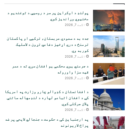
پولنډ د اوکراین پر سر د روسیې د توغندیو د
مخنیوي وړاندیز کوي
اگست 7, 2026
جده به د سعودي عربستان، ترکیې او پاکستان
ترمنځ د درې اړخیز دفاعي تړون د لاسلیک
کوربه وي
اگست 7, 2026
د جرمني یوې محکمې یو افغان سړي ته د عمر
قید سزا واوروله
اگست 7, 2026
د افغانستان د کډوالو چارو وزارت په امریکا
کې د افغان اتباعو لپاره د لنډمهاله ساتنې
پلان هرکلی کوي
اگست 7, 2026
په ارجنټاین کې د حکومت د جنجالي لایحې پر ضد
پراخ لاریونونه