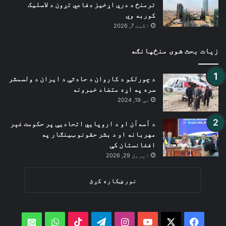
ترمنځ د درې اړخیز دفاعي تړون د لاسلیک
کوربه وي
اگست 7, 2026
زیات بحث شوی منځپانګه
د چورلکو د کاروان د حادثې د ایران د ولسمشر
سره په اړه متضاد خبرونه
مې 19, 2024
د آسه‌آن او د اروپایي اتحادیې پر حکومت غېر
مهربانه او د بشر حقونو ټینګار په
افغانستان کې
اپریل 29, 2026
نور ښکاره کړئ
WhatsApp
TikTok
Telegram
Instagram
YouTube
Facebook
X
atsApp