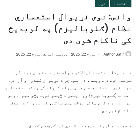
اقتصاد
نړۍ
وانس: نوی نړیوال استعماري
نظام (ګلوبالیزم) په لویدیځ
کې ناکام شوی دی
Author Safir
مارچ 22, 2025
وروستی آپدیت : مارچ 22, 2025
د امریکا د متحده ایالاتو د ولسمشر مرستیال ډونالډ
ټرمپ، جي. ډي. وینس، دا مني چې د نړیوال کیدو او آزادې
سوداګرۍ د شعار هدف په دې ټولو کلونو کې ورته استعماري
اهداف (ګلوبالیزم) وو، یعنې د ځینو لویدیځو هیوادونو
لوړول او د نړۍ پاتې برخه ټیټ ساتل، او نن ورځ دا هدف
ناکام شوی دی.
د خبرونو اړوند ویډیو د لاندې لینک څخه وګورئ.