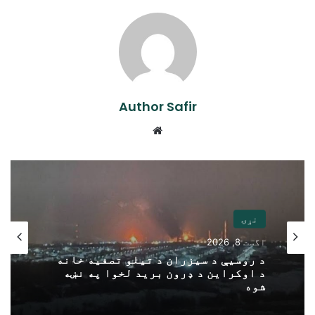
Author Safir
Website
نړۍ
اگست 8, 2026
د روسیې د سیزران د تیلو تصفیه خانه
د اوکراین د ډرون برید لخوا په نښه
شوه