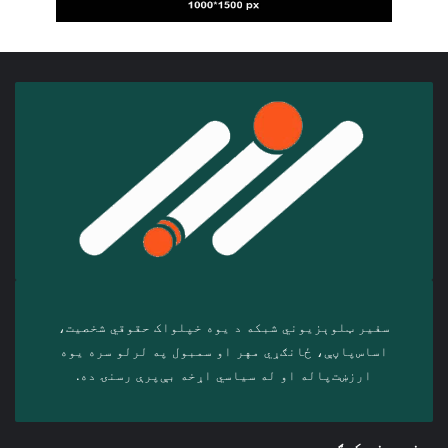
سفیر ټلوېزیوني شبکه د‎ یوه خپلواک حقوقي شخصیت،
اساس‌پاڼې، ځانګړي مهر او سمبول په لرلو سره ‎یوه
ارزښت‌پاله او ‎له سیاسي اړخه بې‌پرې رسنۍ ده.
د خپرونې کټګوري