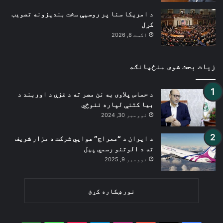
د امریکا سنا پر روسیې سخت بندیزونه تصویب
کړل
اگست 8, 2026
زیات بحث شوی منځپانګه
د حماس پلاوی به نن مصر ته د غزې د اوربند د
بیا کتنې لپاره ننوځي
نوومبر 30, 2024
د ایران د “معراج” هوايي شرکت د مزار شریف
ته د الوتنو رسمي پیل
نوومبر 9, 2025
نور ښکاره کړئ