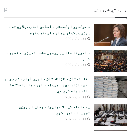
لټون:
وروستي خپرونې
د مولدووا ولسمشر د اسلامي امارت پلاوي ته د
ویزې ورکولو په اړه نیوکه وکړه
اگست 8, 2026
د امریکا سنا پر روسیې سخت بندیزونه تصویب
کړل
اگست 8, 2026
افغانستان د قزاقستان د اوړو لپاره تر ټولو
لوی بازار دی؛ د هیواد د اوړو صادرات ۱۸.۳
سلنه زیات شوي دي
اگست 8, 2026
په هلمند کې ۹۱ میلیونه وسلې او پوځي
تجهیزات نیول شوي
اگست 8, 2026