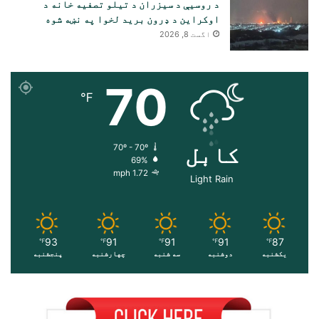
د روسیې د سیزران د تیلو تصفیه خانه د
اوکراین د ډرون برید لخوا په نښه شوه
اگست 8, 2026
70
℉
کابل
70º - 70º
69%
1.72 mph
Light Rain
93
91
91
91
87
℉
℉
℉
℉
℉
یکشنبه
دوشنبه
سه شنبه
چهارشنبه
پنجشنبه