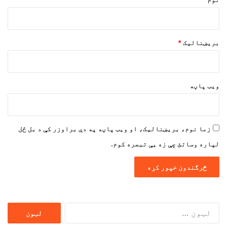
بریښنالیک
*
ویب پاڼه
زما نوم، بریښنالیک، او ویب پاڼه په دې براوزر کې د بل ځل
لپاره وساتئ چې زه یې تبصره کوم.
ددی
لپاره