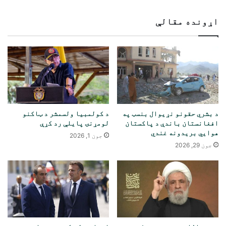
اړونده مقالې
د بشري حقونو نړیوال بنسټ په
د کولمبیا ولسمشر د ټاکنو
افغانستان باندې د پاکستان
لومړنۍ پایلې رد کړې
هوايي بریدونه غندي
جون 1, 2026
جون 29, 2026