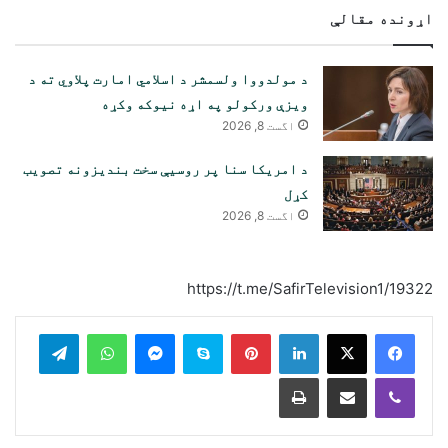
اړونده مقالې
د مولدووا ولسمشر د اسلامي امارت پلاوي ته د
ویزې ورکولو په اړه نیوکه وکړه
اگست 8, 2026
د امریکا سنا پر روسیې سخت بندیزونه تصویب
کړل
اگست 8, 2026
https://t.me/SafirTelevision1/19322
legram
WhatsApp
Messenger
Skype
Pinterest
LinkedIn
Print
Share via Email
Viber