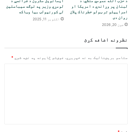
د حزب الله عمومي منشي: د
ایمانویل مکرون د فرانسې د
لبنان پر وړاندې د امریکا او
لومړي وزیر په توګه سیباستین
اسراییلو تر ټولو خطرناک پلان
لی کورنیولټ بیا وټاکه
روان دی
اکتوبر 11, 2025
جون 20, 2026
نظرونه اضافه کړئ
ستاسو برېښناليک به نه خپريږي.
غوښتى ځایونه په نښه شوي
*
څ
ر
گ
ن
د
و
ن
*
نوم
*