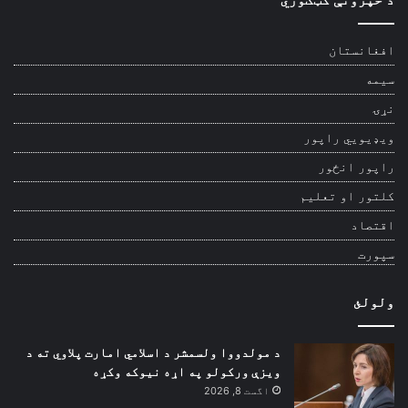
افغانستان
سیمه
نړۍ
ویډیويي راپور
راپور انځور
کلتور او تعلیم
اقتصاد
سپورت
ولولئ
د مولدووا ولسمشر د اسلامي امارت پلاوي ته د
ویزې ورکولو په اړه نیوکه وکړه
اگست 8, 2026