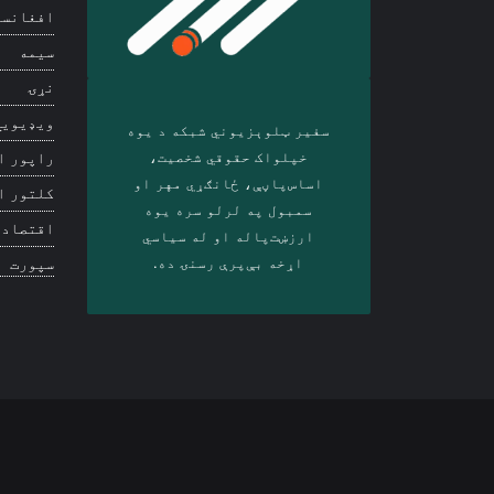
افغانست
سیمه
نړۍ
ویډیويي
سفیر ټلوېزیوني شبکه د‎ یوه
خپلواک حقوقي شخصیت،
راپور ا
اساس‌پاڼې، ځانګړي مهر او
کلتور ا
سمبول په لرلو سره ‎یوه
اقتصاد
ارزښت‌پاله او ‎له سیاسي
اړخه بې‌پرې رسنۍ ده.
سپورت