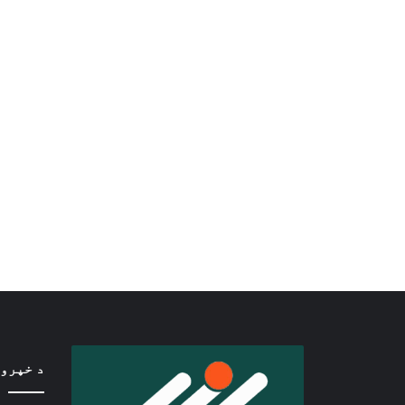
د خپرو