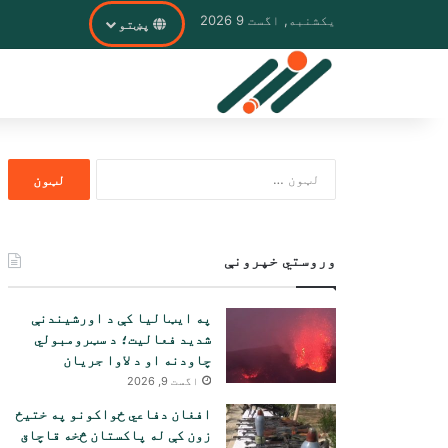
یکشنبه, اگست 9 2026
پښتو
ددی
لپاره
لټون:
وروستي خپرونې
په ایټالیا کې د اورشیندنې
شدید فعالیت؛ د سټرومبولي
چاودنه او د لاوا جریان
اگست 9, 2026
افغان دفاعي ځواکونو په ختیځ
زون کې له پاکستان څخه قاچاق