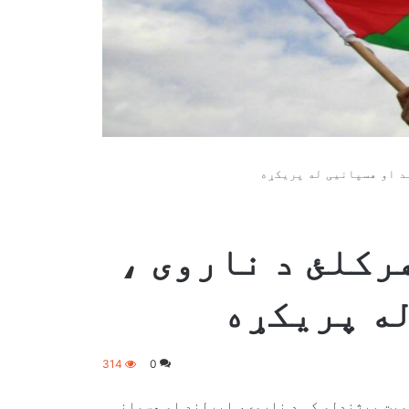
د او هسپانیی له پریکړه
رکلئ د ناروی ،
ه پریکړه
314
0
سمیت پیژندلو کې د ناروی، ایرلند او هسپانی