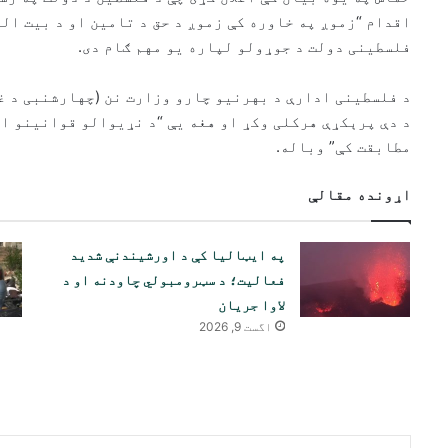
اقدام “زموږ په خاوره کې زموږ د حق د تامین او د بیت الم
فلسطینی دولت د جوړولو لپاره یو مهم ګام دی.
د فلسطینی ادارې د بهرنیو چارو وزارت نن (چهارشنبی د غ
د دې پرېکړې هرکلی وکړ او هغه یې “د نړیوالو قوانینو ا
مطابقت کې” وباله.
اړونده مقالې
په ایټالیا کې د اورشیندنې شدید
فعالیت؛ د سټرومبولي چاودنه او د
لاوا جریان
اگست 9, 2026