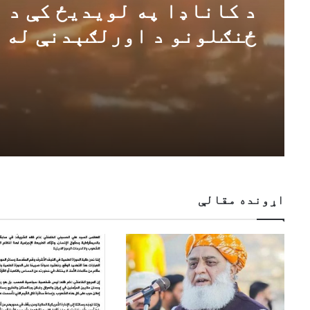
د کاناډا په لویدیځ کې د
ځنګلونو د اورلګېدنې له
امله له ۲۰،۰۰۰ څخه زیات
کسان بې ځایه شوي دي
اړونده مقالې