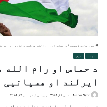
کور پاڼه
/
سیمه
/
د حماس او رام الله هرکلئ د ناروی ، ایرلن
سیمه
نړۍ
د حماس او رام الله ه
ایرلند او هسپانیی ل
Author Safir
مې 22, 2024
وروستی آپدیت : مې 22, 2024
حماس په یوه بیان کې اعلان کړی چې د فلسطین د دولت په ر