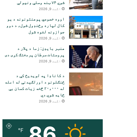
شوي ۷۴ ټنه وسلې ونیولې
اگست 9, 2026
اووه خصوصي پوهنتونونه د یو
کال لپاره وځنډول شول، د دوو
جوازونه لغوه شول
اگست 9, 2026
هنټر بایډن: زما د پلار د
پروستات سرطان پرمختګ کړی دی
اگست 9, 2026
د کاناډا په لویدیځ کې د
ځنګلونو د اورلګېدنې له امله
له ۲۰،۰۰۰ څخه زیات کسان بې
ځایه شوي دي
اگست 9, 2026
86
℉