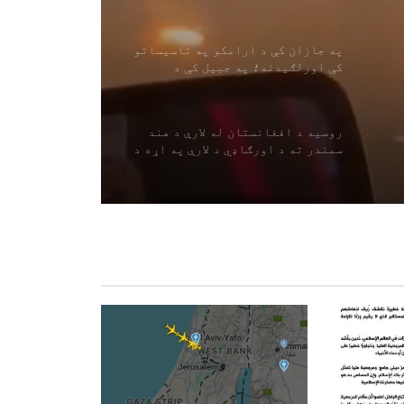
زیات کسان بې ځایه شوي دي
په جازان کې د ارامکو په تاسیساتو
کې اورلګیدنه؛ په جبیل کې د
چاودنې غږ واورېدل شو
روسیه د افغانستان له لارې د هند
سمندر ته د اورګاډي د لارې په اړه د
غور غوښتنه کوي
د مولدووا ولسمشر د اسلامي امارت
پلاوي ته د ویزې ورکولو په اړه
نیوکه وکړه
د امریکا سنا پر روسیې سخت
بندیزونه تصویب کړل
افغانستان د قزاقستان د اوړو
لپاره تر ټولو لوی بازار دی؛ د