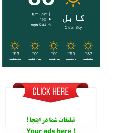
کابل
87º - 74º
19%
5.44 mph
Clear Sky
93
91
91
90
87
℉
℉
℉
℉
℉
یکشنبه
دوشنبه
سه شنبه
چهارشنبه
پنجشنبه