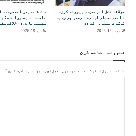
مولانا فضل الرحمن: د ډیورنډ کرښه
د نجف مدرسې اعلامیه: د 
د افغانستان لپاره د رسمي پولې په
خامنه ای په وړاندې ګوا
توګه د منلو وړ نه ده
سپینې ماڼۍ د اخلاقي سقو
جولای 15, 2025
جون 18, 2025
نظرونه اضافه کړئ
ستاسو برېښناليک به نه خپريږي.
غوښتى ځایونه په نښه شوي
*
څ
ر
گ
ن
د
و