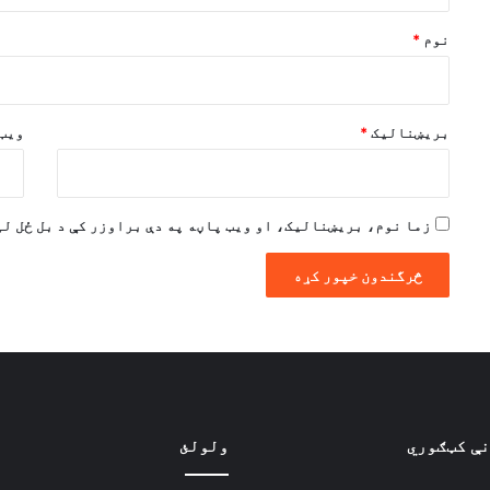
ن
*
نوم
*
بریښنالیک
*
ویب 
زما نوم، بریښنالیک، او ویب پاڼه په دې براوزر کې د بل ځل لپ
نې کټګوري
ولولئ