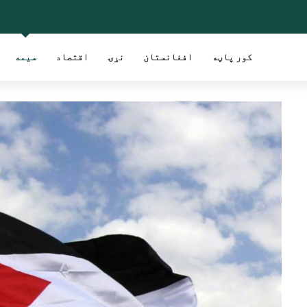
کور پاڼه
افغانستان
نړۍ
اقتصاد
سیمه