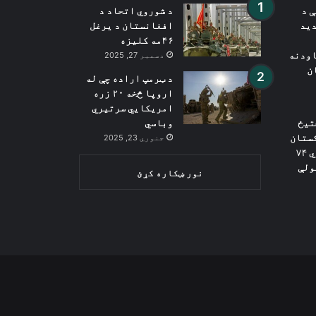
ې د
د شوروي اتحاد د
دید
افغانستان د یرغل
۴۶مه کلیزه
اودنه
دسمبر 27, 2025
ان
د ټرمپ اراده چې له
اروپا څخه ۲۰ زره
امریکایي سرتیري
تیځ
وباسي
کستان
جنوري 23, 2025
څخه قاچاق شوي ۷۴
ولې
نور ښکاره کړئ
Wh