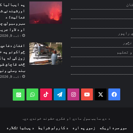
په ایټالیا ک
ان
اورشیندنې ش
فعالیت؛ د
سټرومبولي چ
او د لاوا جری
 راپور
اگست 9, 2026
نځور
افغان دفاعي
ځواکونو په خ
و تعلیم
زون کې له پا
ټنه وسلې ونی
اگست 9, 2026
WhatsApp
TikTok
Telegram
Instagram
YouTube
Facebook
X
atsApp
د دې سایټ ټول مادي او فکري حقونه خوندي دي.
موږ سره اړیکه
زموږ په اړه
د کارولو شرایط
د پټتیا تګلاره