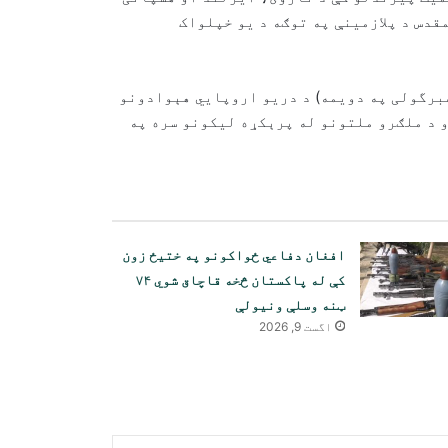
قدس د پلازمینې په توګه د یو خپلواک
برگولی په دویمه) د دریو اروپايي هېوادونو
و د ملګرو ملتونو له پرېکړه لیکونو سره په
افغان دفاعي ځواکونو په ختیځ زون
کې له پاکستان څخه قاچاق شوي ۷۴
ټنه وسلې ونیولې
د امریکا سنا پر روسیې سخت
اگست 9, 2026
بندیزونه تصویب کړل
افغانستان د قزاقستان د اوړو
لپاره تر ټولو لوی بازار دی؛ د
هیواد د اوړو صادرات ۱۸.۳ سلنه