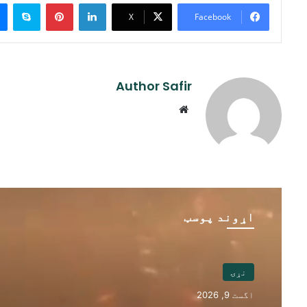
ype
Pinterest
LinkedIn
X
Facebook
Author Safir
Website
اړوند پوسټ
نړۍ
اگست 9, 2026