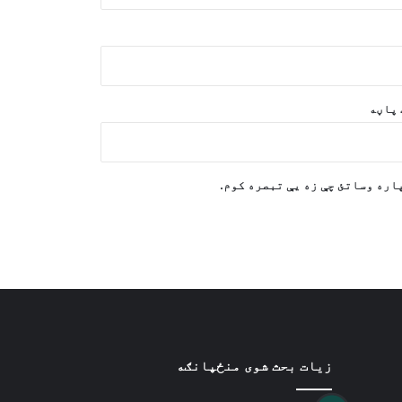
زیات کسان بې ځایه شوي دي
په جازان کې د ارامکو په تاسیساتو
کې اورلګیدنه؛ په جبیل کې د
چاودنې غږ واورېدل شو
پاڼه
روسیه د افغانستان له لارې د هند
سمندر ته د اورګاډي د لارې په اړه د
غور غوښتنه کوي
اره وساتئ چې زه یې تبصره کوم.
د مولدووا ولسمشر د اسلامي امارت
پلاوي ته د ویزې ورکولو په اړه
نیوکه وکړه
زیات بحث شوی منځپانګه