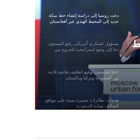
دعت روسيا إلى دراسة إنشاء خط سكة
حديد إلى المحيط الهندي عبر أفغانستان
ط
مسؤول عسكري أمريكي رفيع المستوى
دعا إلى وضع استراتيجية للخروج من
الحرب مع إيران
جدة تستضيف توقيع اتفاقية دفاعية ثلاثية
بين السعودية وتركيا وباكستان
هجمات بطائرات مسيرة يمنية على مواقع
التحالف بقيادة السعودية
باكستان: لا نريد حربًا مع أفغانستان