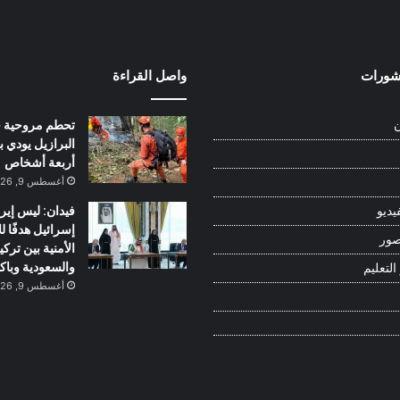
نشورات
واصل القراءة
تحطم مروحية 
ن
البرازيل يودي ب
أربعة أشخاص
أغسطس 9, 2026
فيدان: ليس إيرا
يديو
إسرائيل هدفًا لل
صور
الأمنية بين تركيا
والسعودية وباك
التعليم
أغسطس 9, 2026