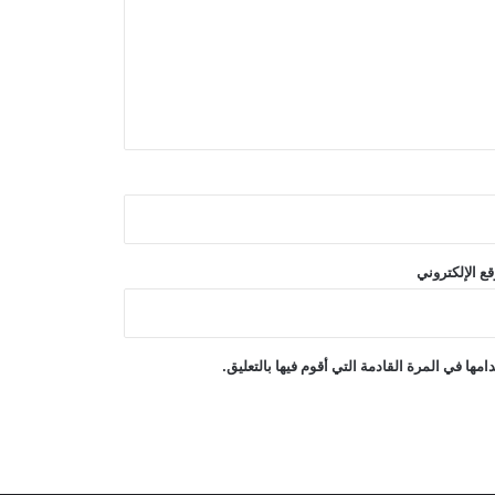
دعت روسيا إلى دراسة إنشاء خط سكة
حديد إلى المحيط الهندي عبر أفغانستان
مسؤول عسكري أمريكي رفيع المستوى
دعا إلى وضع استراتيجية للخروج من
الحرب مع إيران
جدة تستضيف توقيع اتفاقية دفاعية ثلاثية
بين السعودية وتركيا وباكستان
ع الإلكتروني
هجمات بطائرات مسيرة يمنية على مواقع
التحالف بقيادة السعودية
ها في المرة القادمة التي أقوم فيها بالتعليق.