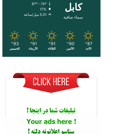
کابل
87º - 74º
17%
5.01 ميل/ساعة
سماء صافية
93
91
91
90
87
℉
℉
℉
℉
℉
الأحد
الأثنين
الثلاثاء
الأربعاء
الخميس