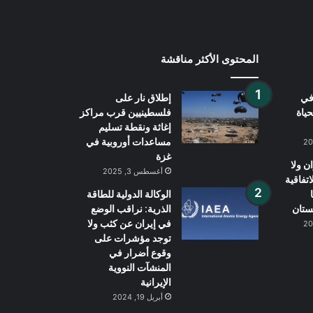
المحتوى الأكثر مناقشة
في
إطلاق نار على
حياة
فلسطينيين قرب مراكز
إغاثة ونقطة تسليم
مساعدات أوروبية في
غزة
ن ولا
أغسطس 3, 2025
اتفاقية
الوكالة الدولية للطاقة
ستان
الذرية: نراقب الوضع
في إيران عن كثب ولا
توجد مؤشرات على
وقوع أضرار في
المنشآت النووية
الإيرانية
أبريل 19, 2024