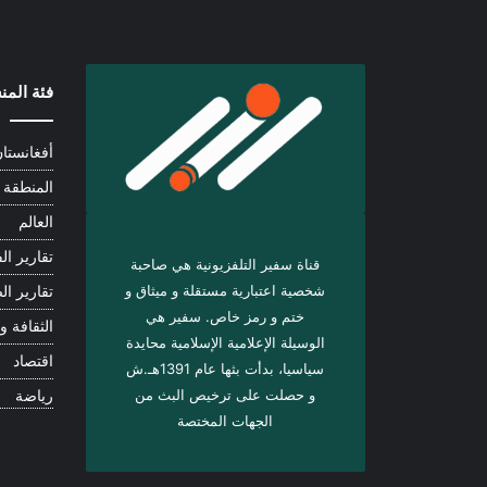
فئة الم
أفغانستا
المنطقة
العالم
تقارير الف
قناة سفير التلفزيونية هي صاحبة
شخصية اعتبارية مستقلة و ميثاق و
تقارير ال
ختم و رمز خاص. سفیر هي
الثقافة و 
الوسيلة الإعلامية الإسلامية محايدة
اقتصاد
سياسيا، بدأت بثها عام 1391هـ.ش
و حصلت على ترخيص البث من
رياضة
الجهات المختصة