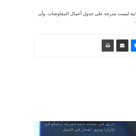
يرانية ليست مدرجة على جدول أعمال المفاوضات، وأن
هدّد ترامب مجدداً بمهاجمة إيران وتحدث
.
عن استعداده للتوصل إلى اتفاق
ماسنجر
مشاركة عبر البريد
طباعة
أكد الاجتماع الرباعي الذي ضمّ السعودية
وباكستان ومصر وتركيا على ضرورة
خفض حدة التوترات الإقليمية
غارات جوية إسرائيلية على جنوب لبنان
انفجاران قرب ناقلة نفط في مضيق
هرمز
حريق في منشأة تابعة لشركة أرامكو في
جازان؛ ودوي انفجار في الجبيل