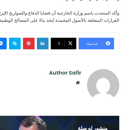
وأكد المتحدث باسم وزارة الخارجية أن قضايا الدفاع والصواريخ الإ
القرارات المتعلقة بالأصول المجمدة تُتخذ بناءً على المصالح الوطنية
لينكدإن
بينتيريست
سكايب
فيسبوك
‫X
Author Safir
موقع
الويب
منشور له صلة