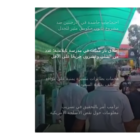
خلال الأربع والعشرين ساعة الماضية
احتجاجات حاشدة في الأرجنتين ضد
مشروع قانون حكومي مثير للجدل
إطلاق نار مميت في مدرسة تايلاندية؛ عدد
من القتلى وعشرون جريحًا على الأقل
هجمات بطائرات مسيرة يمنية على مواقع
التحالف بقيادة السعودية
ترامب أمر بالتحقيق في تسريب
معلومات حول نقص الأسلحة الأمريكية
باكستان: لا نريد حربًا مع أفغانستان