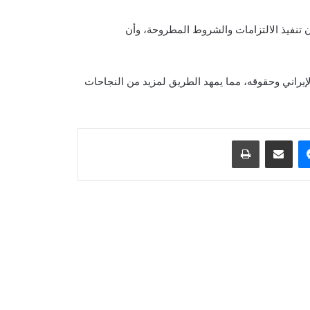
ن تنفيذ الالتزامات والشروط المطروحة، وأن
دعت الصين إلى دعم عالمي لإنعاش
الاقتصاد الأفغاني
يراني وحقوقه، مما يمهد الطريق لمزيد من النجاحات
هدّد ترامب مجدداً بمهاجمة إيران وتحدث
عن استعداده للتوصل إلى اتفاق
ماسنجر
مشاركة عبر البريد
طباعة
منظمة الصحة العالمية: تفشي وباء الإيبولا
السريع أودی بحياة أكثر من 1700 شخص
أطلقت الصين بنجاح قمرين صناعيين
فائقَي الطيف ضمن مشروع “العين الذكية
الشرقية”
أعلنت روسيا أن أنظمة الدفاع الجوي
أسقطت 200 طائرة مسيّرة أوكرانية