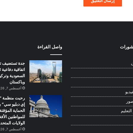
نشورات
واصل القراءة
جدة تستضيف تو
ن
اتفاقية دفاعية ثل
السعودية وتركيا
وباكستان
أغسطس 7, 2026
يديو
رحبت منظمة “أ
صور
إي دبليو سي” 
الحماية المؤقتة
التعليم
للمواطنين الأف
الولايات المتحد
أغسطس 7, 2026