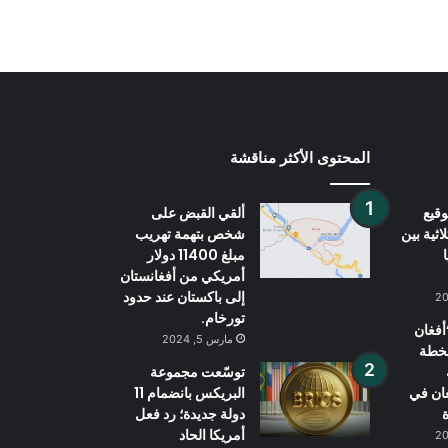
المحتوى الأكثر مناقشة
قيع
ألقي القبض على
اثية بين
شخص بتهمة تهريب
مبلغ 11400 دولار
أمريكي من أفغانستان
إلى باكستان عند حدود
تورخام.
فغان
مارس 5, 2024
بخطة
توسّعت مجموعة
غان في
البريكس بانضمام 11
ة
دولة جديدة؛ رد فعل
أمريكا الحاد