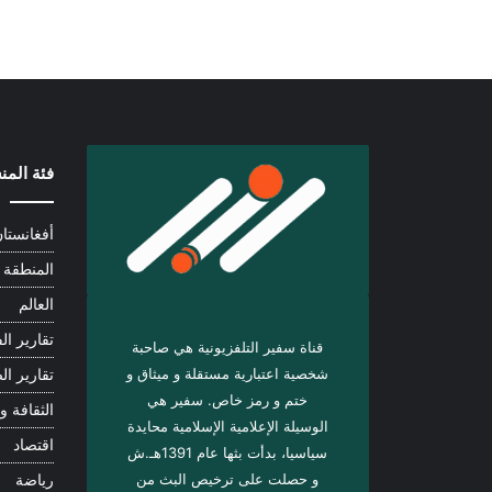
فئة الم
أفغانستا
المنطقة
العالم
تقارير الف
قناة سفير التلفزيونية هي صاحبة
شخصية اعتبارية مستقلة و ميثاق و
تقارير ال
ختم و رمز خاص. سفیر هي
الثقافة و 
الوسيلة الإعلامية الإسلامية محايدة
اقتصاد
سياسيا، بدأت بثها عام 1391هـ.ش
و حصلت على ترخيص البث من
رياضة