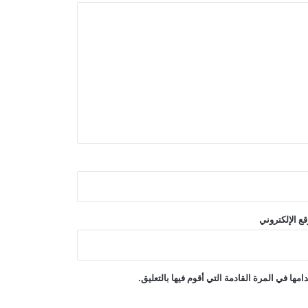
خلال الأربع والعشرين ساعة الماضية
احتجاجات حاشدة في الأرجنتين ضد
مشروع قانون حكومي مثير للجدل
إطلاق نار مميت في مدرسة تايلاندية؛ عدد
من القتلى وعشرون جريحًا على الأقل
هجمات بطائرات مسيرة يمنية على مواقع
التحالف بقيادة السعودية
ع الإلكتروني
ترامب أمر بالتحقيق في تسريب
معلومات حول نقص الأسلحة الأمريكية
ها في المرة القادمة التي أقوم فيها بالتعليق.
باكستان: لا نريد حربًا مع أفغانستان