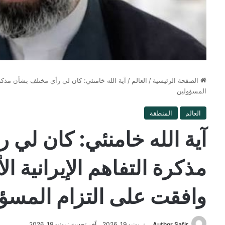
الصفحة الرئيسية
/
العالم
/
آية الله خامنئي: كان لي رأي مختلف بشأن مذكرة 
المسؤولين
العالم
المنطقة
آية الله خامنئي: كان لي
مذكرة التفاهم الإيرانية ال
وافقت على التزام المسؤ
Author Safir
يونيو 19, 2026
آخر تحديث : يونيو 19, 2026