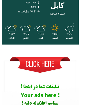
کابل
79º - 71º
48%
10.31 ميل/ساعة
سماء صافية
92
92
88
86
79
℉
℉
℉
℉
℉
الجمعة
السبت
الأحد
الأثنين
الثلاثاء