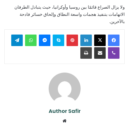
ولا يزال الصراع قائمًا بين روسيا وأوكرانيا، حيث يتبادل الطرفان
الاتهامات بتنفيذ هجمات واسعة النطاق وإلحاق خسائر فادحة
بالآخرين.
لينكدإن
بينتيريست
سكايب
ماسنجر
واتساب
تيلقرام
ڤايبر
مشاركة عبر البريد
طباعة
Author Safir
موقع
الويب