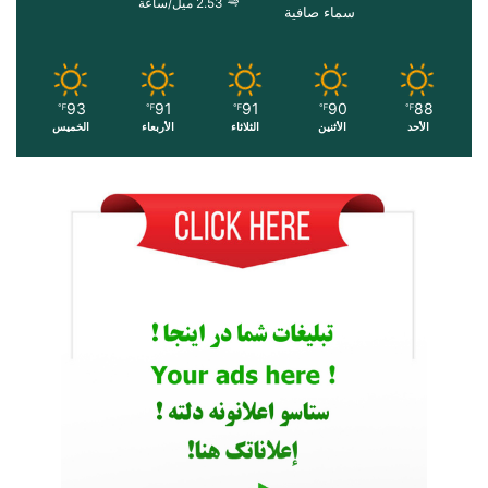
2.53 ميل/ساعة
سماء صافية
93
91
91
90
88
℉
℉
℉
℉
℉
الأحد
الأثنين
الثلاثاء
الأربعاء
الخميس