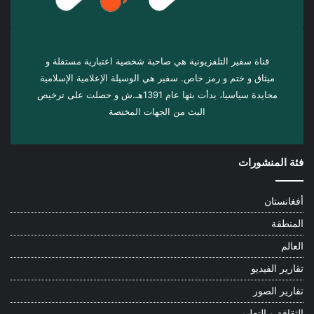
قناة سفير التلفزيونية هي صاحبة شخصية اعتبارية مستقلة و
ميثاق و ختم و رمز خاص. سفیر هي الوسيلة الإعلامية الإسلامية
محايدة سياسيا، بدأت بثها عام 1391هـ.ش و حصلت على ترخيص
البث من الجهات المختصة
فئة المنشورات
أفغانستان
المنطقة
العالم
تقارير الفيديو
تقارير الصور
الثقافة و التعليم