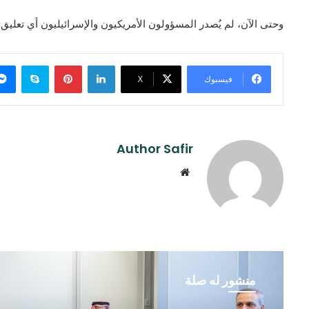
وحتى الآن، لم يُصدر المسؤولون الأمريكيون والإسرائيليون أي تعليق
لينكدإن
بينتيريست
سكايب
فيسبوك
‫X
Author Safir
موقع
الويب
منشور له صلة