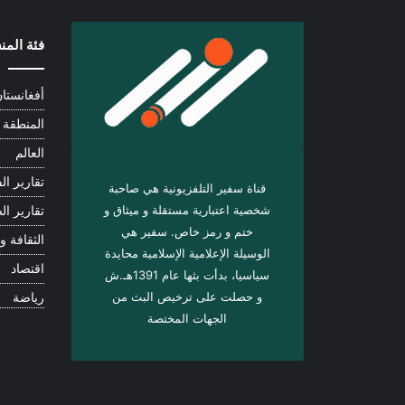
فئة الم
أفغانستا
المنطقة
العالم
تقارير الف
قناة سفير التلفزيونية هي صاحبة
شخصية اعتبارية مستقلة و ميثاق و
تقارير ال
ختم و رمز خاص. سفیر هي
الثقافة و 
الوسيلة الإعلامية الإسلامية محايدة
اقتصاد
سياسيا، بدأت بثها عام 1391هـ.ش
و حصلت على ترخيص البث من
رياضة
الجهات المختصة