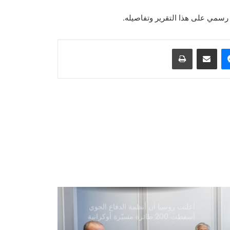
 رسمي على هذا التقرير وتفاصيله.
انفجار وحريق في منطقة جبل علي
الصناعية بدبي
ماسنجر
مشاركة عبر البريد
طباعة
غارة جوية سعودية على قاعدة جوية
شمال صنعاء
تقارير عن جهود دبلوماسية للتوصل إلى
اتفاق مؤقت بشأن مضيق هرمز
ترامب: أسعار الطاقة ستنخفض ومضيق
هرمز سيُفتح قريبًا
أعلنت روسيا أن أنظمة الدفاع الجوي
أسقطت 200 طائرة مسيّرة أوكرانية
خلال الأربع والعشرين ساعة الماضية