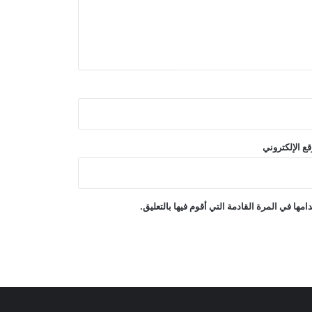
أكد الاجتماع الرباعي الذي ضمّ السعودية
وباكستان ومصر وتركيا على ضرورة
خفض حدة التوترات الإقليمية
غارات جوية إسرائيلية على جنوب لبنان
انفجاران قرب ناقلة نفط في مضيق
ع الإلكتروني
هرمز
فرضت الصين عقوبات على ست كيانات
ها في المرة القادمة التي أقوم فيها بالتعليق.
أمريكية ردًا على العقوبات الأمريكية!