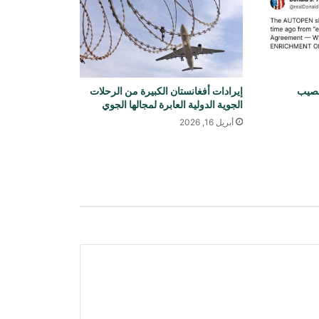
انفجار وحريق في منطقة جبل علي
الصناعية بدبي
غارة جوية سعودية على قاعدة جوية
خصيب
إيرادات أفغانستان الكبيرة من الرحلات
شمال صنعاء
الجوية الدولية العابرة لمجالها الجوي
أبريل 16, 2026
تقارير عن جهود دبلوماسية للتوصل إلى
اتفاق مؤقت بشأن مضيق هرمز
ترامب: أسعار الطاقة ستنخفض ومضيق
هرمز سيُفتح قريبًا
أعلنت روسيا أن أنظمة الدفاع الجوي
أسقطت 200 طائرة مسيّرة أوكرانية
خلال الأربع والعشرين ساعة الماضية