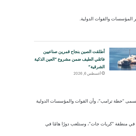
 المؤسسات والقوات الدولية.
أطلقت الصين بنجاح قمرين صناعيين
فائقَي الطيف ضمن مشروع “العين الذكية
الشرقية”
أغسطس 6, 2026
 يُسمى “خطة ترامب”، وأن القوات والمؤسسات الدولية
انتقد وزير الدفاع الأمريكي شبكة CNN
في منطقة “كريات جات”، وستلعب دورًا هامًا في
بسبب تقريرها عن مخزون الصواريخ
العسكرية