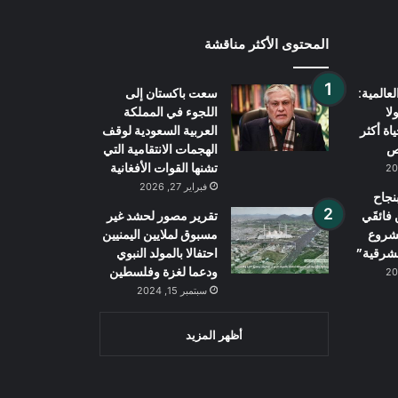
المحتوى الأكثر مناقشة
عالمية:
سعت باكستان إلى
لا
اللجوء في المملكة
اة أكثر
العربية السعودية لوقف
الهجمات الانتقامية التي
تشنها القوات الأفغانية
فبراير 27, 2026
نجاح
فائقَي
تقرير مصور لحشد غير
شروع
مسبوق لملايين اليمنيين
لشرقية”
احتفالا بالمولد النبوي
ودعما لغزة وفلسطين
سبتمبر 15, 2024
أظهر المزيد