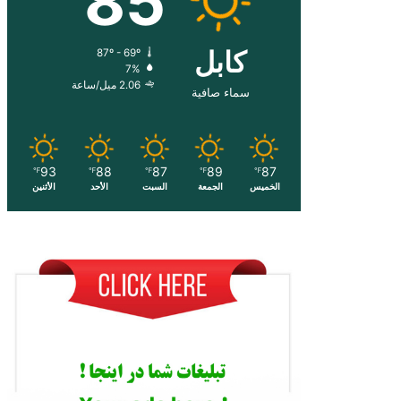
85
کابل
87º - 69º
7%
2.06 ميل/ساعة
سماء صافية
93
88
87
89
87
℉
℉
℉
℉
℉
الخميس
الجمعة
السبت
الأحد
الأثنين