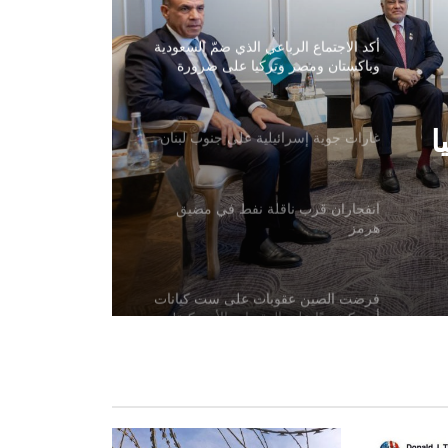
أكد الاجتماع الرباعي الذي ضمّ السعودية
وباكستان ومصر وتركيا على ضرورة
خفض حدة التوترات الإقليمية
ا
غارات جوية إسرائيلية على جنوب لبنان
ت
انفجاران قرب ناقلة نفط في مضيق
هرمز
فرضت الصين عقوبات على ست كيانات
أمريكية ردًا على العقوبات الأمريكية!
انتقد وزير الدفاع الأمريكي شبكة CNN
بسبب تقريرها عن مخزون الصواريخ
العسكرية