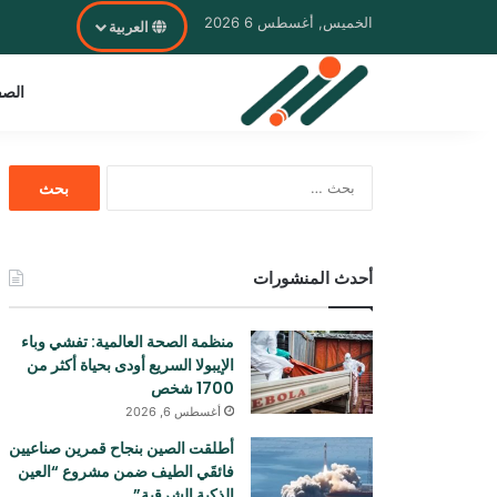
الخميس, أغسطس 6 2026
العربية
الصف
البحث
عن:
أحدث المنشورات
منظمة الصحة العالمية: تفشي وباء
الإيبولا السريع أودی بحياة أكثر من
1700 شخص
أغسطس 6, 2026
أطلقت الصين بنجاح قمرين صناعيين
فائقَي الطيف ضمن مشروع “العين
الذكية الشرقية”