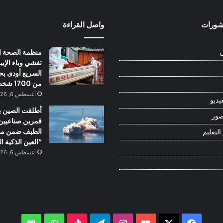
نشورات
واصل القراءة
منظمة الصحة ال
ن
تفشي وباء الإيبو
السريع أودی بحي
من 1700 شخص
أغسطس 6, 2026
يديو
أطلقت الصين ب
صور
قمرين صناعيين 
الطيف ضمن م
التعليم
“العين الذكية ا
أغسطس 6, 2026
‫X
فيسبوك
‫YouTube
انستقرام
تيلقرام
‫TikTok
واتساب