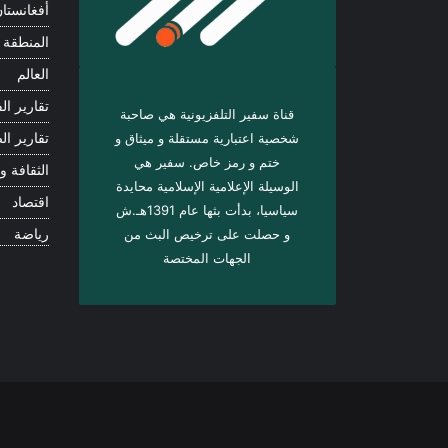
أفغانستا
المنطقة
العالم
تقارير الف
قناة سفير التلفزيونية هي صاحبة
شخصية اعتبارية مستقلة و ميثاق و
تقارير ال
ختم و رمز خاص. سفیر هي
الثقافة و 
الوسيلة الإعلامية الإسلامية محايدة
اقتصاد
سياسيا، بدأت بثها عام 1391هـ.ش
و حصلت على ترخيص البث من
رياضة
الجهات المختصة