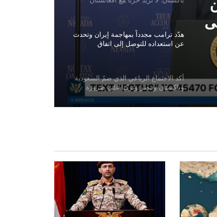
ن
باكستان: لا نريد حربًا مع أفغانستان
ى
هدّد ترامب مجدداً بمهاجمة إيران وتحدث
عن استعداده للتوصل إلى اتفاق
أكد الاجتماع الرباعي الذي ضمّ السعودية
وباكستان ومصر وتركيا على ضرورة
خفض حدة التوترات الإقليمية
غارات جوية إسرائيلية على جنوب لبنان
انفجاران قرب ناقلة نفط في مضيق
هرمز
انفجار وحريق في منطقة جبل علي
الصناعية بدبي