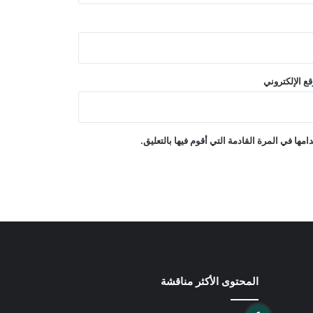
هدّد ترامب مجدداً بمهاجمة إيران وتحدث
عن استعداده للتوصل إلى اتفاق
ع الإلكتروني
أكد الاجتماع الرباعي الذي ضمّ السعودية
وباكستان ومصر وتركيا على ضرورة
خفض حدة التوترات الإقليمية
ها في المرة القادمة التي أقوم فيها بالتعليق.
غارات جوية إسرائيلية على جنوب لبنان
انفجاران قرب ناقلة نفط في مضيق
هرمز
المحتوى الأكثر مناقشة