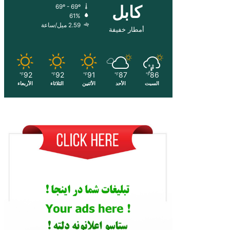
کابل
69º - 69º
61%
2.59 ميل/ساعة
أمطار خفيفة
92
92
91
87
86
℉
℉
℉
℉
℉
السبت
الأحد
الأثنين
الثلاثاء
الأربعاء