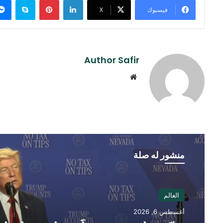
فيسبوك
‫X
Author Safir
موقع
الويب
منشور له صلة
العالم
أغسطس 6, 2026