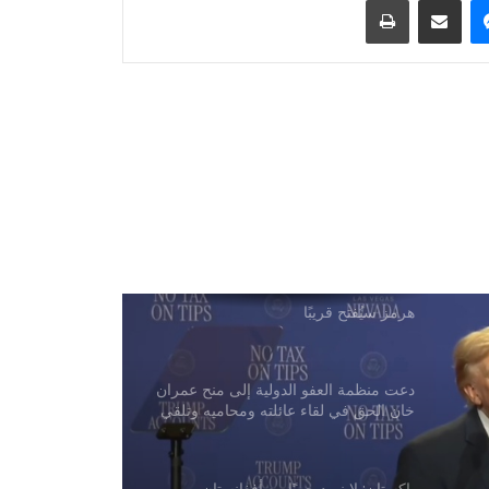
الصناعية بدبي
غارة جوية سعودية على قاعدة جوية
شمال صنعاء
تقارير عن جهود دبلوماسية للتوصل إلى
اتفاق مؤقت بشأن مضيق هرمز
ترامب: أسعار الطاقة ستنخفض ومضيق
هرمز سيُفتح قريبًا
دعت منظمة العفو الدولية إلى منح عمران
خان الحق في لقاء عائلته ومحاميه وتلقي
الرعاية الصحية