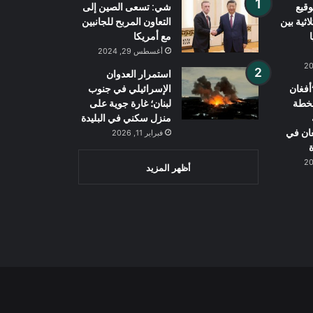
قيع
شي: تسعى الصين إلى
اثية بين
التعاون المربح للجانبين
مع أمريكا
أغسطس 29, 2024
استمرار العدوان
فغان
الإسرائيلي في جنوب
بخطة
لبنان؛ غارة جوية على
منزل سكني في البليدة
غان في
فبراير 11, 2026
ة
أظهر المزيد
Wh