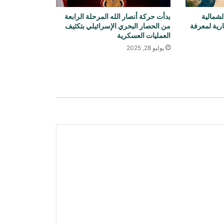
لشمالية
بدأت حركة أنصار الله المرحلة الرابعة
ارية لمعرفة
من الحصار البحري الإسرائيلي بتكثيف
غارة جوية سعودية على قاعدة جوية
العمليات العسكرية
شمال صنعاء
يوليو 28, 2025
تقارير عن جهود دبلوماسية للتوصل إلى
اتفاق مؤقت بشأن مضيق هرمز
ترامب: أسعار الطاقة ستنخفض ومضيق
هرمز سيُفتح قريبًا
دعت منظمة العفو الدولية إلى منح عمران
خان الحق في لقاء عائلته ومحاميه وتلقي
الرعاية الصحية
باكستان: لا نريد حربًا مع أفغانستان