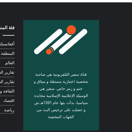
فئة الم
أفغانستا
المنطقة
العالم
تقارير الف
قناة سفير التلفزيونية هي صاحبة
شخصية اعتبارية مستقلة و ميثاق و
تقارير ال
ختم و رمز خاص. سفیر هي
الثقافة و 
الوسيلة الإعلامية الإسلامية محايدة
اقتصاد
سياسيا، بدأت بثها عام 1391هـ.ش
و حصلت على ترخيص البث من
رياضة
الجهات المختصة