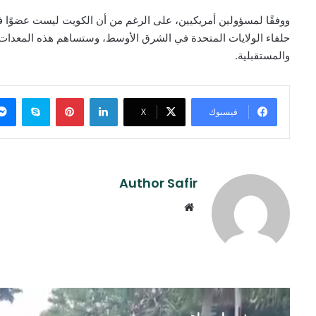
ووفقًا لمسؤولين أمريكيين، على الرغم من أن الكويت ليست عضوًا في 
حلفاء الولايات المتحدة في الشرق الأوسط، وستساهم هذه المعدات في
والمستقبلية.
لينكدإن
بينتيريست
سكايب
فيسبوك
‫X
Author Safir
موقع
الويب