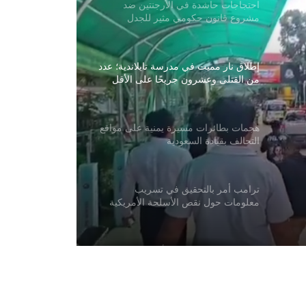
احتجاجات حاشدة في الأرجنتين ضد
مشروع قانون حكومي مثير للجدل
إطلاق نار مميت في مدرسة تايلاندية؛ عدد
من القتلى وعشرون جريحًا على الأقل
هجمات بطائرات مسيرة يمنية على مواقع
التحالف بقيادة السعودية
ترامب أمر بالتحقيق في تسريب
معلومات حول نقص الأسلحة الأمريكية
باكستان: لا نريد حربًا مع أفغانستان
دعت الصين إلى دعم عالمي لإنعاش