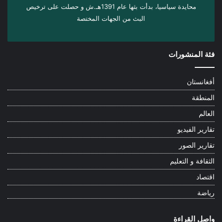
محايدة سياسيا، بدأت بثها عام 1391هـ.ش و حصلت على ترخيص
البث من الجهات المختصة
فئة المنشورات
أفغانستان
المنطقة
العالم
تقارير الفيديو
تقارير الصور
الثقافة و التعليم
اقتصاد
رياضة
واصل القراءة