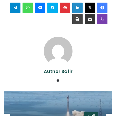
لينكدإن
بينتيريست
سكايب
ماسنجر
واتساب
تيلقرام
ڤايبر
مشاركة عبر البريد
طباعة
Author Safir
موقع
الويب
العالم