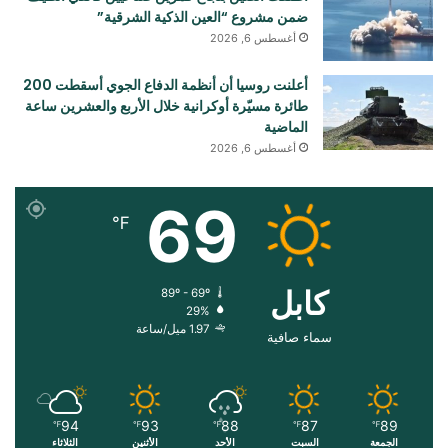
ضمن مشروع “العين الذكية الشرقية”
أغسطس 6, 2026
أعلنت روسيا أن أنظمة الدفاع الجوي أسقطت 200
طائرة مسيّرة أوكرانية خلال الأربع والعشرين ساعة
الماضية
أغسطس 6, 2026
69
℉
کابل
89º - 69º
29%
1.97 ميل/ساعة
سماء صافية
94
93
88
87
89
℉
℉
℉
℉
℉
الجمعة
السبت
الأحد
الأثنين
الثلاثاء