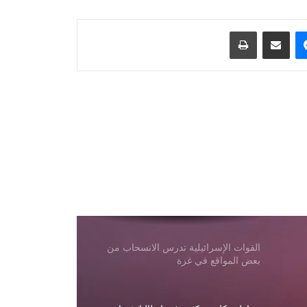
وافق مجلس الشيوخ الأمريكي على خطة
لتشديد العقوبات على روسيا
ماسنجر
مشاركة عبر البريد
طباعة
أفغانستان هي أكبر سوق لدقيق
كازاخستان؛ ارتفعت صادرات كازاخستان
من الدقيق بنسبة 18.3%
تعرضت مصفاة سيزران الروسية لهجوم
بطائرات مسيرة أوكرانية
الصين: اليابان “تلعب بالنار” بمراجعة
سياستها النووية
القوات الإسرائيلية تدرس الانسحاب من
بعض المواقع في غزة