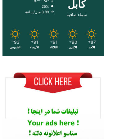
کابل
87º - 74º
25%
3.89 ميل/ساعة
سماء صافية
93
91
91
90
87
℉
℉
℉
℉
℉
الأحد
الأثنين
الثلاثاء
الأربعاء
الخميس