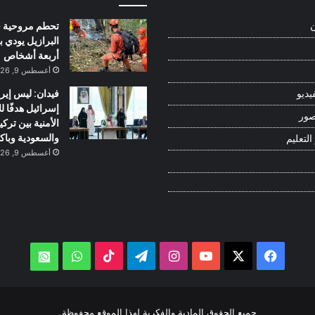
تحطم مروحية 
ن
البرازيل يودي ب
أربعة أشخاص
أغسطس 9, 2026
فيدان: ليس إيرا
يديو
إسرائيل هدفًا لل
صور
الأمنية بين تركيا
والسعودية وباك
التعليم
أغسطس 9, 2026
‫X
فيسبوك
‫YouTube
انستقرام
تيلقرام
‫TikTok
واتساب
atsApp
جميع الحقوق المادية والفكرية لهذا الموقع محفوظة.