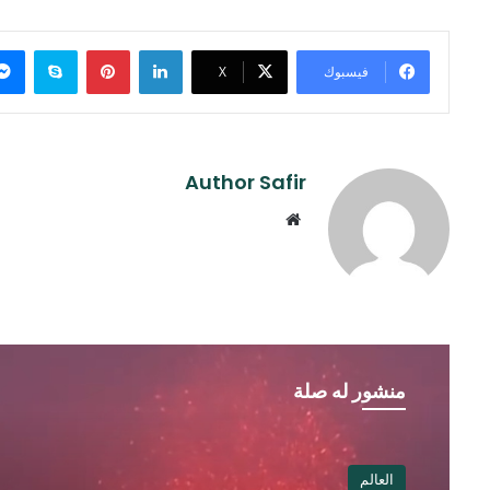
لينكدإن
بينتيريست
سكايب
فيسبوك
‫X
Author Safir
موقع
الويب
منشور له صلة
العالم