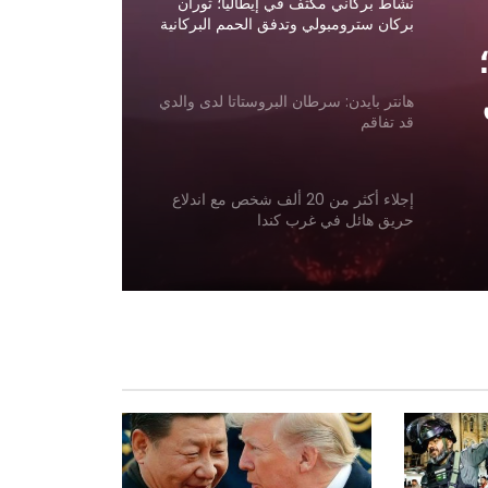
نشاط بركاني مكثف في إيطاليا؛ ثوران
بركان سترومبولي وتدفق الحمم البركانية
هانتر بايدن: سرطان البروستاتا لدى والدي
قد تفاقم
إجلاء أكثر من 20 ألف شخص مع اندلاع
حريق هائل في غرب كندا
دعت روسيا إلى دراسة إنشاء خط سكة
حديد إلى المحيط الهندي عبر أفغانستان
انتقدت رئيسة مولدوفا منح تأشيرات لوفد
من إمارة أفغانستان الإسلامية