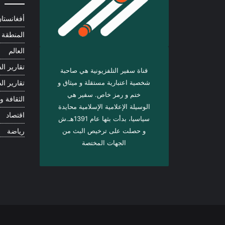
أفغانستا
المنطقة
العالم
تقارير الف
قناة سفير التلفزيونية هي صاحبة
شخصية اعتبارية مستقلة و ميثاق و
تقارير ال
ختم و رمز خاص. سفیر هي
الثقافة و 
الوسيلة الإعلامية الإسلامية محايدة
اقتصاد
سياسيا، بدأت بثها عام 1391هـ.ش
و حصلت على ترخيص البث من
رياضة
الجهات المختصة