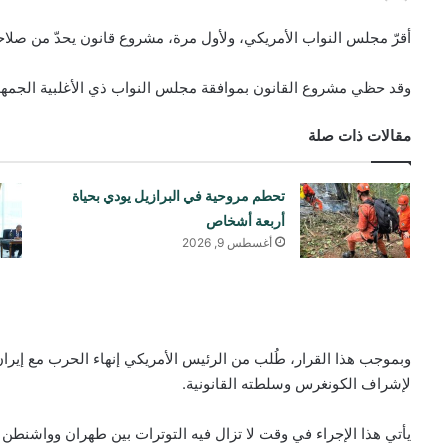
أقرّ مجلس النواب الأمريكي، ولأول مرة، مشروع قانون يحدّ من صلا
وقد حظي مشروع القانون بموافقة مجلس النواب ذي الأغلبية الجمهورية بأغلبية 215 صوتًا م
مقالات ذات صلة
تحطم مروحية في البرازيل يودي بحياة
أربعة أشخاص
أغسطس 9, 2026
وبموجب هذا القرار، طُلب من الرئيس الأمريكي إنهاء الحرب مع إ
لإشراف الكونغرس وسلطته القانونية.
يأتي هذا الإجراء في وقت لا تزال فيه التوترات بين طهران وواشنطن 