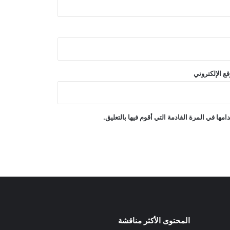
نشاط بركاني مكثف في إيطاليا؛ ثوران
بركان سترومبولي وتدفق الحمم البركانية
هانتر بايدن: سرطان البروستاتا لدى والدي
قد تفاقم
ع الإلكتروني
إجلاء أكثر من 20 ألف شخص مع اندلاع
حريق هائل في غرب كندا
ها في المرة القادمة التي أقوم فيها بالتعليق.
دعت روسيا إلى دراسة إنشاء خط سكة
حديد إلى المحيط الهندي عبر أفغانستان
المحتوى الأكثر مناقشة