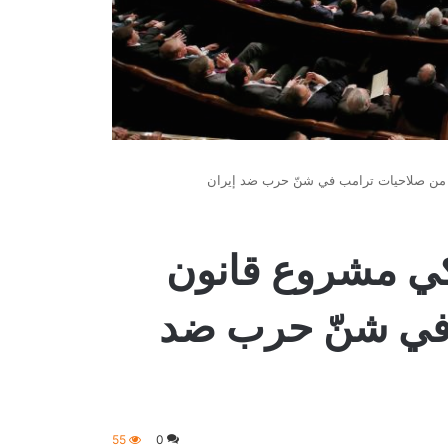
ّ من صلاحيات ترامب في شنّ حرب ضد إيران
يكي مشروع قانون
 في شنّ حرب ضد
55
0