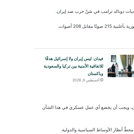
حيات دونالد ترامب في شنّ حرب ضد إيران.
قابل 208 أصوات.
فيدان: ليس إيران ولا إسرائيل هدفًا
للاتفاقية الأمنية بين تركيا والسعودية
وباكستان
أغسطس 9, 2026
انتقدت رئيسة مولدوفا منح تأشيرات لوفد
يران، ويجب أن يخضع أي عمل عسكري في هذا الشأن
من إمارة أفغانستان الإسلامية
محطّ أنظار الأوساط السياسية والدولية.