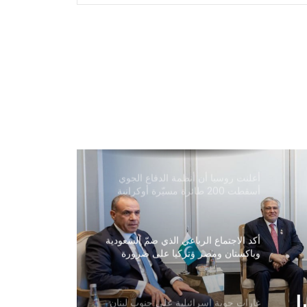
خان الحق في لقاء عائلته ومحاميه وتلقي
الرعاية الصحية
رويترز: لقد استهلكت أمريكا جزءاً كبيراً
من مخزونها من الصواريخ بعيدة المدى
في الحرب مع إيران
الأمم المتحدة: قرار منح أفغانستان مقعداً
في الأمم المتحدة من اختصاص الدول
الأعضاء
أعلنت روسيا أن أنظمة الدفاع الجوي
أسقطت 200 طائرة مسيّرة أوكرانية
خلال الأربع والعشرين ساعة الماضية
أكد الاجتماع الرباعي الذي ضمّ السعودية
وباكستان ومصر وتركيا على ضرورة
خفض حدة التوترات الإقليمية
ا
غارات جوية إسرائيلية على جنوب لبنان