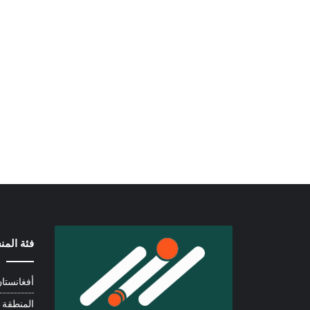
فئة الم
أفغانستا
المنطقة