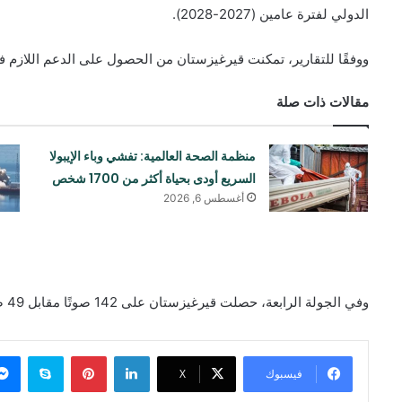
الدولي لفترة عامين (2027-2028).
ووفقًا للتقارير، تمكنت قيرغيزستان من الحصول على الدعم اللازم ف
مقالات ذات صلة
منظمة الصحة العالمية: تفشي وباء الإيبولا
السريع أودی بحياة أكثر من 1700 شخص
أغسطس 6, 2026
وفي الجولة الرابعة، حصلت قيرغيزستان على 142 صوتًا مقابل 49 صوتًا للفلبين، لتفوز بذلك بهذا المقعد الدولي المهم.
لينكدإن
بينتيريست
سكايب
فيسبوك
‫X