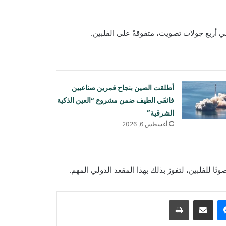
ي أربع جولات تصويت، متفوقةً على الفلبين.
أطلقت الصين بنجاح قمرين صناعيين
فائقَي الطيف ضمن مشروع “العين الذكية
الشرقية”
أغسطس 6, 2026
تقارير عن جهود دبلوماسية للتوصل إلى
اتفاق مؤقت بشأن مضيق هرمز
ترامب: أسعار الطاقة ستنخفض ومضيق
هرمز سيُفتح قريبًا
ماسنجر
مشاركة عبر البريد
طباعة
دعت منظمة العفو الدولية إلى منح عمران