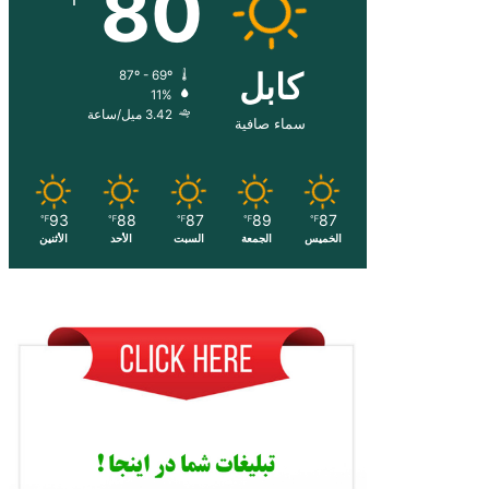
80
کابل
87º - 69º
11%
3.42 ميل/ساعة
سماء صافية
93
88
87
89
87
℉
℉
℉
℉
℉
الخميس
الجمعة
السبت
الأحد
الأثنين