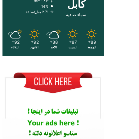
کابل
89º - 71º
14%
2.71 ميل/ساعة
سماء صافية
92
92
88
87
89
℉
℉
℉
℉
℉
الجمعة
السبت
الأحد
الأثنين
الثلاثاء