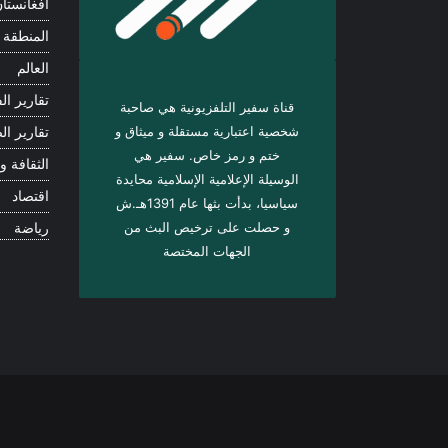
أفغانستا
المنطقة
العالم
تقارير الف
قناة سفير التلفزيونية هي صاحبة
شخصية اعتبارية مستقلة و ميثاق و
تقارير ال
ختم و رمز خاص. سفیر هي
الثقافة و 
الوسيلة الإعلامية الإسلامية محايدة
اقتصاد
سياسيا، بدأت بثها عام 1391هـ.ش
و حصلت على ترخيص البث من
رياضة
الجهات المختصة