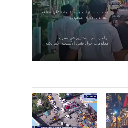
هجمات بطائرات مسيرة يمنية على مواقع
التحالف بقيادة السعودية
ترامب أمر بالتحقيق في تسريب
معلومات حول نقص الأسلحة الأمريكية
باكستان: لا نريد حربًا مع أفغانستان
دعت الصين إلى دعم عالمي لإنعاش
الاقتصاد الأفغاني
هدّد ترامب مجدداً بمهاجمة إيران وتحدث
عن استعداده للتوصل إلى اتفاق