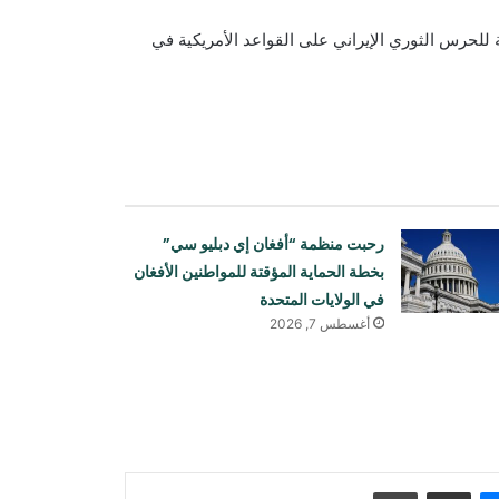
 طائرات “شاهد 136” المسيرة التابعة للحرس الثوري الإيراني على القواعد الأمريكية في
رحبت منظمة “أفغان إي دبليو سي”
بخطة الحماية المؤقتة للمواطنين الأفغان
في الولايات المتحدة
أغسطس 7, 2026
دعت الصين إلى دعم عالمي لإنعاش
الاقتصاد الأفغاني
هدّد ترامب مجدداً بمهاجمة إيران وتحدث
عن استعداده للتوصل إلى اتفاق
ماسنجر
مشاركة عبر البريد
طباعة