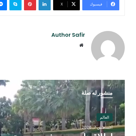
فيسبوك
‫X
Author Safir
موقع
الويب
منشور له صلة
العالم
أغسطس 7, 2026