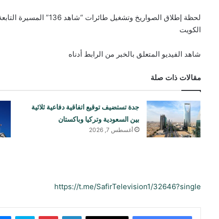
لحظة إطلاق الصواريخ وتشغيل
الكويت
شاهد الفيديو المتعلق بالخبر من الرابط أدناه
مقالات ذات صلة
جدة تستضيف توقيع اتفاقية دفاعية ثلاثية
بين السعودية وتركيا وباكستان
أغسطس 7, 2026
https://t.me/SafirTelevision1/32646?single
لينكدإن
بينتيريست
سكايب