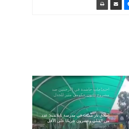
منظمة الصحة العالمية: تفشي وباء الإيبولا
السريع أودی بحياة أكثر من 1700 شخص
أطلقت الصين بنجاح قمرين صناعيين
فائقَي الطيف ضمن مشروع “العين الذكية
الشرقية”
أعلنت روسيا أن أنظمة الدفاع الجوي
أسقطت 200 طائرة مسيّرة أوكرانية
خلال الأربع والعشرين ساعة الماضية
احتجاجات حاشدة في الأرجنتين ضد
مشروع قانون حكومي مثير للجدل
إطلاق نار مميت في مدرسة تايلاندية؛ عدد
من القتلى وعشرون جريحًا على الأقل