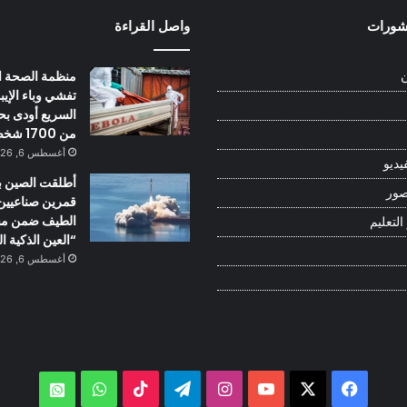
نشورات
واصل القراءة
منظمة الصحة ال
ن
تفشي وباء الإيبو
السريع أودی بحي
من 1700 شخص
أغسطس 6, 2026
يديو
أطلقت الصين ب
صور
قمرين صناعيين 
الطيف ضمن م
التعليم
“العين الذكية ا
أغسطس 6, 2026
‫X
فيسبوك
‫YouTube
انستقرام
تيلقرام
‫TikTok
واتساب
atsApp