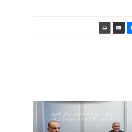
ترامب: أسعار الطاقة ستنخفض ومضيق
هرمز سيُفتح قريبًا
ماسنجر
مشاركة عبر البريد
طباعة
دعت منظمة العفو الدولية إلى منح عمران
خان الحق في لقاء عائلته ومحاميه وتلقي
الرعاية الصحية
رويترز: لقد استهلكت أمريكا جزءاً كبيراً
من مخزونها من الصواريخ بعيدة المدى
في الحرب مع إيران
الأمم المتحدة: قرار منح أفغانستان مقعداً
في الأمم المتحدة من اختصاص الدول
الأعضاء
أعلنت روسيا أن أنظمة الدفاع الجوي
أسقطت 200 طائرة مسيّرة أوكرانية
خلال الأربع والعشرين ساعة الماضية