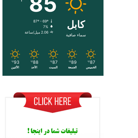
85
کابل
87º - 69º
7%
2.06 ميل/ساعة
سماء صافية
93
88
87
89
87
℉
℉
℉
℉
℉
الخميس
الجمعة
السبت
الأحد
الأثنين