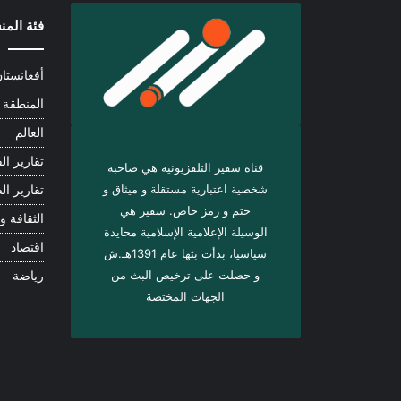
فئة الم
أفغانستا
المنطقة
العالم
تقارير الف
قناة سفير التلفزيونية هي صاحبة
شخصية اعتبارية مستقلة و ميثاق و
تقارير ال
ختم و رمز خاص. سفیر هي
الثقافة و 
الوسيلة الإعلامية الإسلامية محايدة
اقتصاد
سياسيا، بدأت بثها عام 1391هـ.ش
و حصلت على ترخيص البث من
رياضة
الجهات المختصة