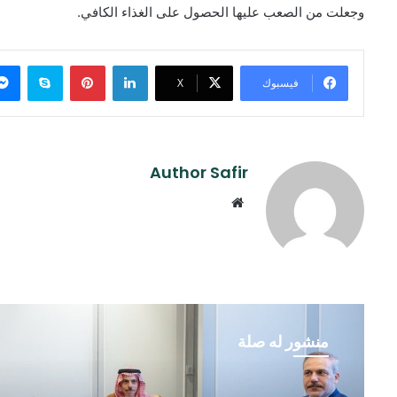
وجعلت من الصعب عليها الحصول على الغذاء الكافي.
لينكدإن
بينتيريست
سكايب
فيسبوك
‫X
Author Safir
موقع
الويب
منشور له صلة