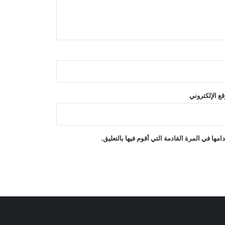
أكد الاجتماع الرباعي الذي ضمّ السعودية
وباكستان ومصر وتركيا على ضرورة
خفض حدة التوترات الإقليمية
غارات جوية إسرائيلية على جنوب لبنان
فرضت الصين عقوبات على ست كيانات
ع الإلكتروني
أمريكية ردًا على العقوبات الأمريكية!
انتقد وزير الدفاع الأمريكي شبكة CNN
ها في المرة القادمة التي أقوم فيها بالتعليق.
بسبب تقريرها عن مخزون الصواريخ
العسكرية