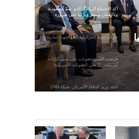
أكد الاجتماع الرباعي الذي ضمّ السعودية
وباكستان ومصر وتركيا على ضرورة
خفض حدة التوترات الإقليمية
ا
غارات جوية إسرائيلية على جنوب لبنان
ت
فرضت الصين عقوبات على ست كيانات
أمريكية ردًا على العقوبات الأمريكية!
انتقد وزير الدفاع الأمريكي شبكة CNN
بسبب تقريرها عن مخزون الصواريخ
العسكرية
تقارير عن جهود دبلوماسية للتوصل إلى
اتفاق مؤقت بشأن مضيق هرمز