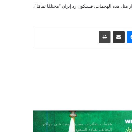
 مثل هذه الهجمات، فسيكون رد إيران “مختلفًا تمامًا”،
انفجار وحريق في منطقة جبل علي
الصناعية بدبي
ماسنجر
مشاركة عبر البريد
طباعة
غارة جوية سعودية على قاعدة جوية
شمال صنعاء
تقارير عن جهود دبلوماسية للتوصل إلى
اتفاق مؤقت بشأن مضيق هرمز
ترامب: أسعار الطاقة ستنخفض ومضيق
هرمز سيُفتح قريبًا
هجمات بطائرات مسيرة يمنية على مواقع
التحالف بقيادة السعودية