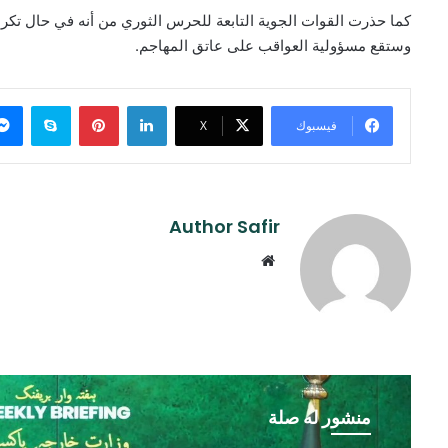
كما حذرت القوات الجوية التابعة للحرس الثوري من أنه في حال تكرار
وستقع مسؤولية العواقب على عاتق المهاجم.
لينكدإن
بينتيريست
سكايب
فيسبوك
‫X
Author Safir
موقع
الويب
منشور له صلة