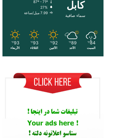
کابل
87º - 71º
27%
7.99 ميل/ساعة
سماء صافية
93
93
92
89
84
℉
℉
℉
℉
℉
السبت
الأحد
الأثنين
الثلاثاء
الأربعاء