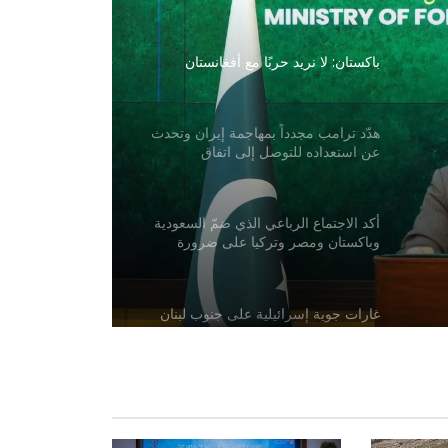
باكستان: لا نريد حربًا مع أفغانستان
هدّد ترامب مجدداً بمهاجمة إيران وتحدث
عن استعداده للتوصل إلى اتفاق
أكد الاجتماع الرباعي الذي ضمّ السعودية
وباكستان ومصر وتركيا على ضرورة
خفض حدة التوترات الإقليمية
غارات جوية إسرائيلية على جنوب لبنان
انفجاران قرب ناقلة نفط في مضيق
هرمز