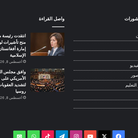
نشورات
واصل القراءة
انتقدت رئيسة م
ن
منح تأشيرات ل
إمارة أفغانستان
الإسلامية
أغسطس 8, 2026
يديو
وافق مجلس ال
صور
الأمريكي على 
لتشديد العقوبا
التعليم
روسيا
أغسطس 8, 2026
‫X
فيسبوك
‫YouTube
انستقرام
تيلقرام
‫TikTok
واتساب
atsApp