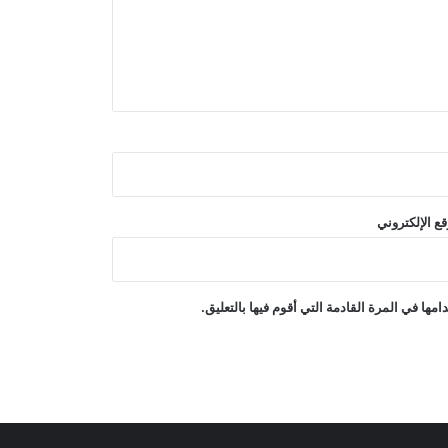
باكستان: لا نريد حربًا مع أفغانستان
هدّد ترامب مجدداً بمهاجمة إيران وتحدث
عن استعداده للتوصل إلى اتفاق
أكد الاجتماع الرباعي الذي ضمّ السعودية
وباكستان ومصر وتركيا على ضرورة
ع الإلكتروني
خفض حدة التوترات الإقليمية
غارات جوية إسرائيلية على جنوب لبنان
ها في المرة القادمة التي أقوم فيها بالتعليق.