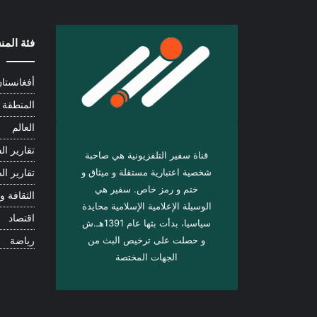
فئة الم
أفغانستا
المنطقة
العالم
تقارير الف
قناة سفير التلفزيونية هي صاحبة
شخصية اعتبارية مستقلة و ميثاق و
تقارير ال
ختم و رمز خاص. سفیر هي
الثقافة و 
الوسيلة الإعلامية الإسلامية محايدة
اقتصاد
سياسيا، بدأت بثها عام 1391هـ.ش
و حصلت على ترخيص البث من
رياضة
الجهات المختصة