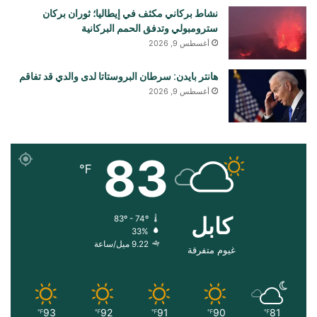
نشاط بركاني مكثف في إيطاليا؛ ثوران بركان
سترومبولي وتدفق الحمم البركانية
أغسطس 9, 2026
هانتر بايدن: سرطان البروستاتا لدى والدي قد تفاقم
أغسطس 9, 2026
83
℉
کابل
83º - 74º
33%
9.22 ميل/ساعة
غيوم متفرقة
93
92
91
90
81
℉
℉
℉
℉
℉