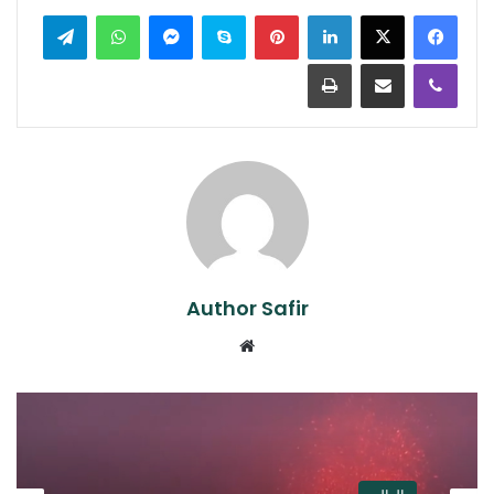
لينكدإن
بينتيريست
سكايب
ماسنجر
واتساب
تيلقرام
ڤايبر
مشاركة عبر البريد
طباعة
Author Safir
موقع
الويب