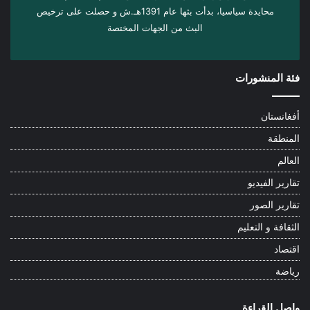
محايدة سياسيا، بدأت بثها عام 1391هـ.ش و حصلت على ترخيص
البث من الجهات المختصة
فئة المنشورات
أفغانستان
المنطقة
العالم
تقارير الفيديو
تقارير الصور
الثقافة و التعليم
اقتصاد
رياضة
واصل القراءة