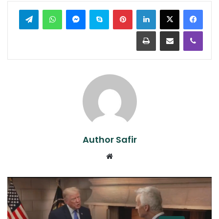
لينكدإن
بينتيريست
سكايب
ماسنجر
واتساب
تيلقرام
ڤايبر
مشاركة عبر البريد
طباعة
Author Safir
موقع
الويب