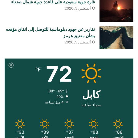
غارة جوية سعودية على قاعدة جوية شمال صنعاء
أغسطس 5, 2026
تقارير عن جهود دبلوماسية للتوصل إلى اتفاق مؤقت
بشأن مضيق هرمز
أغسطس 5, 2026
72
℉
کابل
88º - 69º
20%
4 ميل/ساعة
سماء صافية
93
89
87
88
88
℉
℉
℉
℉
℉
الخميس
الجمعة
السبت
الأحد
الأثنين