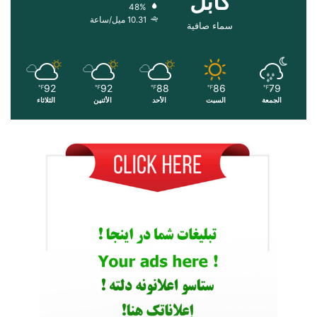
کابل
48%
10.31 ميل/ساعة
سماء صافية
92
92
88
86
79
℉
℉
℉
℉
℉
الجمعة
السبت
الأحد
الأثنين
الثلاثاء