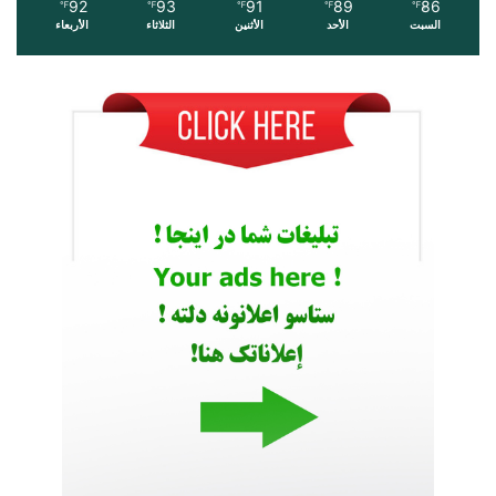
92
93
91
89
86
℉
℉
℉
℉
℉
السبت
الأحد
الأثنين
الثلاثاء
الأربعاء