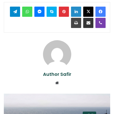
لينكدإن
بينتيريست
سكايب
ماسنجر
واتساب
تيلقرام
ڤايبر
مشاركة عبر البريد
طباعة
Author Safir
موقع
الويب