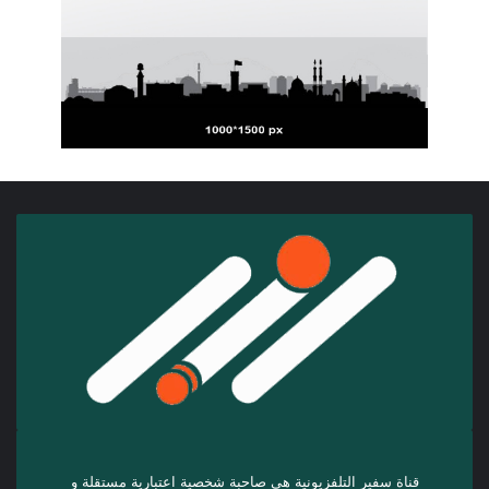
قناة سفير التلفزيونية هي صاحبة شخصية اعتبارية مستقلة و