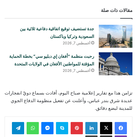
مقالات ذات صلة
جدة تستضيف توقيع اتفاقية دفاعية ثلاثية بين
السعودية وتركيا وباكستان
أغسطس 7, 2026
رحبت منظمة “أفغان إي دبليو سي” بخطة الحماية
المؤقتة للمواطنين الأفغان في الولايات المتحدة
أغسطس 7, 2026
تزامن هذا مع تقارير إعلامية صباح اليوم، أفادت بسماع دويّ انفجارات
عديدة شرق بندر عباس، وأعلنت عن تفعيل منظومة الدفاع الجوي
للمدينة لبضع دقائق.
لينكدإن
بينتيريست
سكايب
ماسنجر
واتساب
تيلقرام
ڤايبر
مشاركة عبر البريد
طباعة