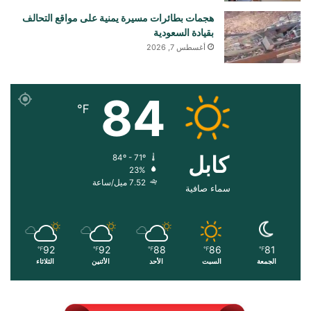
هجمات بطائرات مسيرة يمنية على مواقع التحالف
بقيادة السعودية
أغسطس 7, 2026
84
℉
کابل
84º - 71º
23%
7.52 ميل/ساعة
سماء صافية
92
92
88
86
81
℉
℉
℉
℉
℉
الجمعة
السبت
الأحد
الأثنين
الثلاثاء