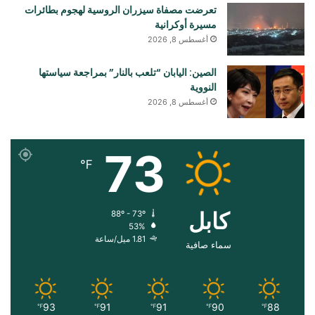
تعرضت مصفاة سيزران الروسية لهجوم بطائرات
مسيرة أوكرانية
أغسطس 8, 2026
الصين: اليابان “تلعب بالنار” بمراجعة سياستها
النووية
أغسطس 8, 2026
73
℉
کابل
88º - 73º
53%
1.81 ميل/ساعة
سماء صافية
93
91
91
90
88
℉
℉
℉
℉
℉