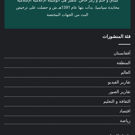
ميثاق و ختم و رمز خاص. سفیر هي الوسيلة الإعلامية الإسلامية
محايدة سياسيا، بدأت بثها عام 1391هـ.ش و حصلت على ترخيص
البث من الجهات المختصة
فئة المنشورات
أفغانستان
المنطقة
العالم
تقارير الفيديو
تقارير الصور
الثقافة و التعليم
اقتصاد
رياضة