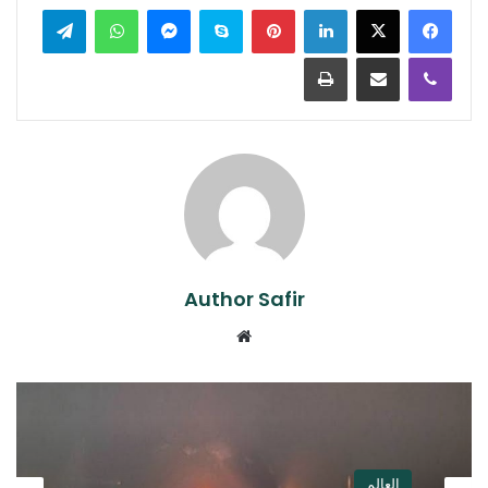
لينكدإن
بينتيريست
سكايب
ماسنجر
واتساب
تيلقرام
ڤايبر
مشاركة عبر البريد
طباعة
Author Safir
موقع
الويب
العالم