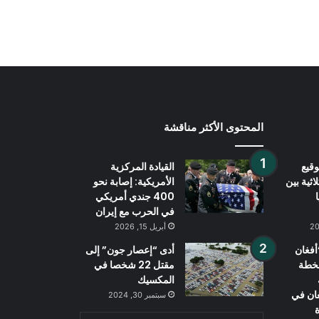
المحتوى الأكثر مناقشة
قيع
القيادة المركزية
اثية بين
الأمريكية: إصابة نحو
400 جندي أمريكي
في الحرب مع إيران
أبريل 15, 2026
فغان
أدى “إعصار جون” إلى
بخطة
مقتل 22 شخصا في
المكسيك
غان في
سبتمبر 30, 2024
ة