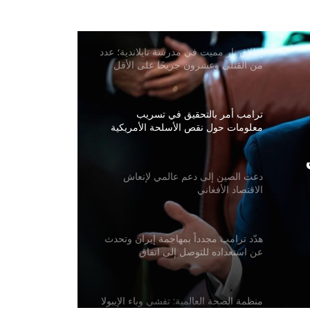
أمريكية ردًا على العقوبات الأمريكية!
إطلاق نار مميت في مدرسة تايلاندية؛ عدد
من القتلى وعشرون جريحًا على الأقل
ترامب أمر بالتحقيق في تسريب
معلومات حول نقص الأسلحة الأمريكية
دعت الصين إلى دعم عالمي لإنعاش
الاقتصاد الأفغاني
هدّد ترامب مجدداً بمهاجمة إيران وتحدث
عن استعداده للتوصل إلى اتفاق
منظمة الصحة العالمية: تفشي وباء الإيبولا