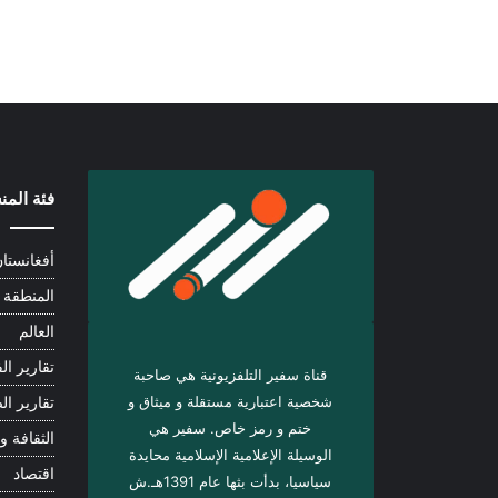
فئة الم
أفغانستا
المنطقة
العالم
تقارير الف
قناة سفير التلفزيونية هي صاحبة
شخصية اعتبارية مستقلة و ميثاق و
تقارير ال
ختم و رمز خاص. سفیر هي
الثقافة و 
الوسيلة الإعلامية الإسلامية محايدة
اقتصاد
سياسيا، بدأت بثها عام 1391هـ.ش