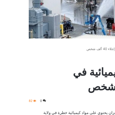
لف شخص
ميائية في
82
0
رب خزان يحتوي على مواد كيميائية خطرة في ولاية