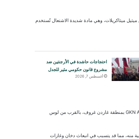
 إلى أن الخزان كان يحتوي على حوالي 26,500 لتر من ميثيل ميثاكريلات، وهي مادة شديدة الاشتعال تُستخدم
احتجاجات حاشدة في الأرجنتين ضد
مشروع قانون حكومي مثير للجدل
أغسطس 7, 2026
أفاد مسؤولون أمريكيون أن الخزان يقع في مصنع شركة GKN Aerospace بمنطقة غاردن غروف، بالقرب من لوس
ية منه، مما قد يتسبب في انبعاث دخان وغازات