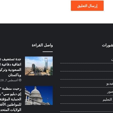
نشورات
واصل القراءة
جدة تستضيف تو
ن
اتفاقية دفاعية ثل
السعودية وتركيا
وباكستان
أغسطس 7, 2026
يديو
رحبت منظمة “أ
صور
إي دبليو سي” 
الحماية المؤقتة
التعليم
للمواطنين الأف
الولايات المتحد