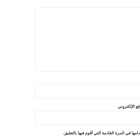
إطلاق نار مميت في مدرسة تايلاندية؛ عدد
من القتلى وعشرون جريحًا على الأقل
ترامب أمر بالتحقيق في تسريب
معلومات حول نقص الأسلحة الأمريكية
دعت الصين إلى دعم عالمي لإنعاش
الاقتصاد الأفغاني
هدّد ترامب مجدداً بمهاجمة إيران وتحدث
ع الإلكتروني
عن استعداده للتوصل إلى اتفاق
منظمة الصحة العالمية: تفشي وباء الإيبولا
ها في المرة القادمة التي أقوم فيها بالتعليق.
السريع أودی بحياة أكثر من 1700 شخص