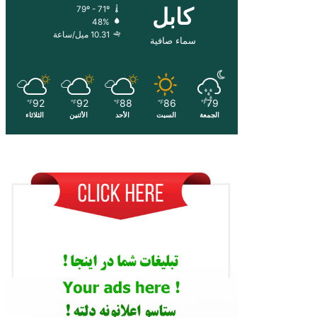
کابل
79º - 71º
48%
10.31 ميل/ساعة
سماء صافية
92
92
88
86
79
℉
℉
℉
℉
℉
الجمعة
السبت
الأحد
الأثنين
الثلاثاء