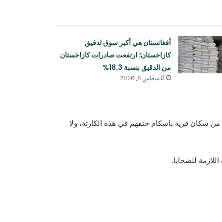
أفغانستان هي أكبر سوق لدقيق
كازاخستان؛ ارتفعت صادرات كازاخستان
من الدقيق بنسبة 18.3%
أغسطس 8, 2026
وبحسب المعلومات الأولية، فقد لقي 4 من سكان قرية أنبار تيبي و8 من سكان قرية باسكام حتفهم في هذه الكارثة، ولا
للازمة للضحايا.
انقلاب حافلة ركاب على طريق كابول-
قندهار السريع، وإصابة العشرات
التقى سفير إمارة أفغانستان الإسلامية