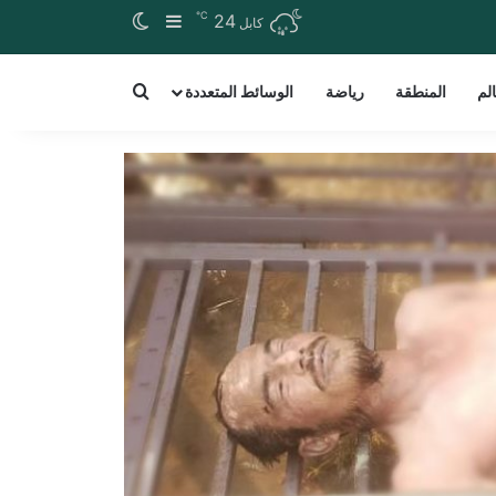
℃
24
إضافة عمود جانبي
الوضع المظلم
کابل
arch for a word
الم
المنطقة
رياضة
الوسائط المتعددة