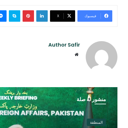
لينكدإن
بينتيريست
سكايب
فيسبوك
‫X
Author Safir
موقع
الويب
منشور له صلة
المنطقة