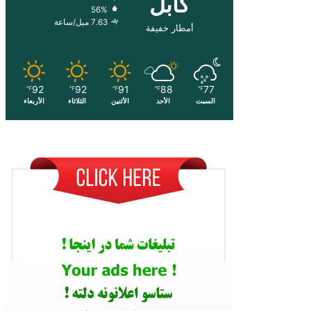
کابل
56%
7.63 ميل/ساعة
أمطار خفيفة
92
92
91
88
77
℉
℉
℉
℉
℉
السبت
الأحد
الأثنين
الثلاثاء
الأربعاء