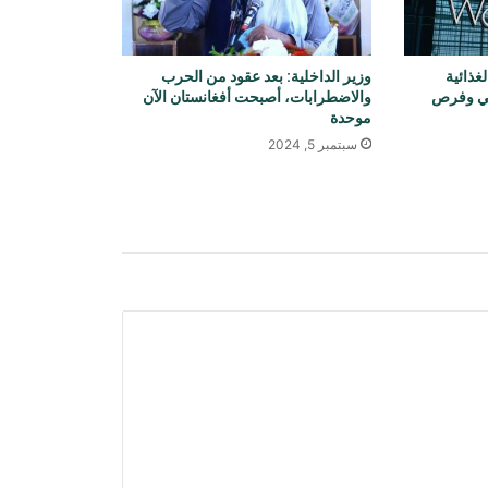
عاد أكثر من ألفي لاجئ من إيران
غذائية
وزير الداخلية: بعد عقود من الحرب
وباكستان إلى أفغانستان
ائي وفرص
والاضطرابات، أصبحت أفغانستان الآن
موحدة
سبتمبر 5, 2024
زار وفد من وزارة الزراعة الأفغانية
مولدوفا لتوسيع التعاون الزراعي
وزير الاقتصاد التقی رئيسة اللجنة
النرويجية لأفغانستان لبحث سبل توسيع
التعاون
رحبت منظمة “أفغان إي دبليو سي” بخطة
الحماية المؤقتة للمواطنين الأفغان في
الولايات المتحدة
باكستان: لا نريد حربًا مع أفغانستان