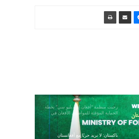
في موسكو بسفير إيران
ماسنجر
مشاركة عبر البريد
طباعة
عاد أكثر من ألفي لاجئ من إيران
وباكستان إلى أفغانستان
زار وفد من وزارة الزراعة الأفغانية
مولدوفا لتوسيع التعاون الزراعي
وزير الاقتصاد التقی رئيسة اللجنة
النرويجية لأفغانستان لبحث سبل توسيع
التعاون
رحبت منظمة “أفغان إي دبليو سي” بخطة
الحماية المؤقتة للمواطنين الأفغان في
الولايات المتحدة
باكستان: لا نريد حربًا مع أفغانستان