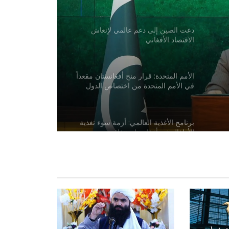
دعت الصين إلى دعم عالمي لإنعاش
الاقتصاد الأفغاني
الأمم المتحدة: قرار منح أفغانستان مقعداً
في الأمم المتحدة من اختصاص الدول
الأعضاء
برنامج الأغذية العالمي: أزمة سوء تغذية
الأطفال في أفغانستان تتفاقم
انقلاب حافلة ركاب على طريق كابول-
قندهار السريع، وإصابة العشرات
التقى سفير إمارة أفغانستان الإسلامية
في موسكو بسفير إيران