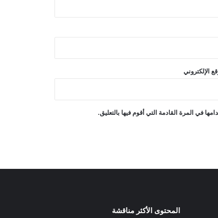
ترامب: أسعار الطاقة ستنخفض ومضيق
هرمز سيُفتح قريبًا
دعت منظمة العفو الدولية إلى منح عمران
خان الحق في لقاء عائلته ومحاميه وتلقي
الرعاية الصحية
ع الإلكتروني
رويترز: لقد استهلكت أمريكا جزءاً كبيراً
من مخزونها من الصواريخ بعيدة المدى
في الحرب مع إيران
ها في المرة القادمة التي أقوم فيها بالتعليق.
الأمم المتحدة: قرار منح أفغانستان مقعداً
في الأمم المتحدة من اختصاص الدول
الأعضاء
المحتوى الأكثر مناقشة