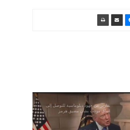
الولايات المتحدة تغلق خمساً من بعثاتها
الدبلوماسية في دول مختلفة
ماسنجر
مشاركة عبر البريد
طباعة
ماسك: نيورالينك تختبر شريحة لاستعادة
البصر على البشر
تزعم بريطانيا أن مقذوفًا أصاب سفينة
قرب سواحل عمان
زار وفد من وزارة الزراعة الأفغانية
مولدوفا لتوسيع التعاون الزراعي
تقارير عن جهود دبلوماسية للتوصل إلى
اتفاق مؤقت بشأن مضيق هرمز