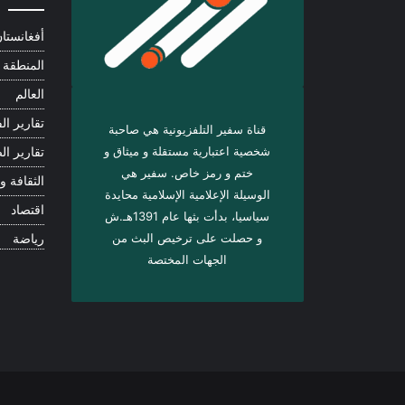
أفغانستا
المنطقة
العالم
تقارير الف
قناة سفير التلفزيونية هي صاحبة
شخصية اعتبارية مستقلة و ميثاق و
تقارير ال
ختم و رمز خاص. سفیر هي
الثقافة و 
الوسيلة الإعلامية الإسلامية محايدة
اقتصاد
سياسيا، بدأت بثها عام 1391هـ.ش
و حصلت على ترخيص البث من
رياضة
الجهات المختصة