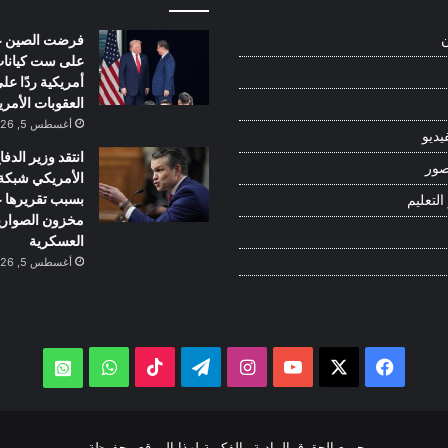
فرضت الصين ع
ن
على ست كيانا
أمريكية ردًا عل
العقوبات الأمري
أغسطس 5, 2026
يديو
انتقد وزير الدفا
صور
بسبب تقريرها 
التعليم
مخزون الصواري
العسكرية
أغسطس 5, 2026
‫X
فيسبوك
‫YouTube
انستقرام
تيلقرام
‫TikTok
واتساب
atsApp
جميع الحقوق المادية والفكرية لهذا الموقع محفوظة.