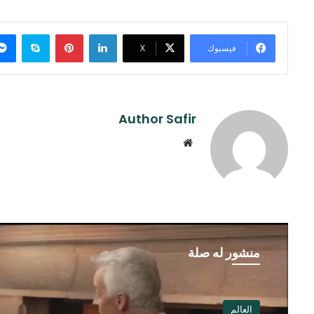
لينكدإن
بينتيريست
سكايب
فيسبوك
‫X
Author Safir
موقع
الويب
منشور له صلة
العالم