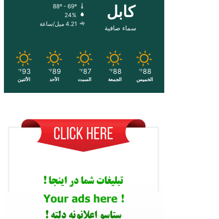
کابل
88º - 69º
24%
4.21 ميل/ساعة
سماء صافية
93
89
87
88
88
℉
℉
℉
℉
℉
الخميس
الجمعة
السبت
الأحد
الأثنين