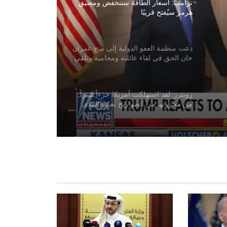
ترامب: أسعار الطاقة ستنخفض ومضيق
هرمز سيُفتح قريبًا
دعت منظمة العفو الدولية إلى منح عمران
خان الحق في لقاء عائلته ومحاميه وتلقي
الرعاية الصحية
رويترز: لقد استهلكت أمريكا جزءاً كبيراً
من مخزونها من الصواريخ بعيدة المدى
في الحرب مع إيران
الأمم المتحدة: قرار منح أفغانستان مقعداً
في الأمم المتحدة من اختصاص الدول
الأعضاء
برنامج الأغذية العالمي: أزمة سوء تغذية
الأطفال في أفغانستان تتفاقم