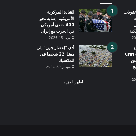
قوبات
القيادة المركزية
ت
الأمريكية: إصابة نحو
ى
400 جندي أمريكي
كية!
في الحرب مع إيران
أبريل 15, 2026
ع
أدى “إعصار جون” إلى
الأمريكي شبكة CNN
مقتل 22 شخصا في
عن
المكسيك
خ
سبتمبر 30, 2024
أظهر المزيد
Wh