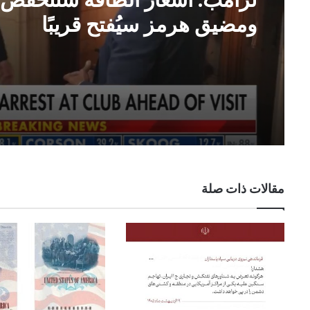
ترامب: أسعار الطاقة ستنخفض
ومضيق هرمز سيُفتح قريبًا
مقالات ذات صلة