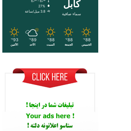
کابل
67º - 67º
27%
3.8 ميل/ساعة
سماء صافية
93
89
88
88
88
℉
℉
℉
℉
℉
الخميس
الجمعة
السبت
الأحد
الأثنين