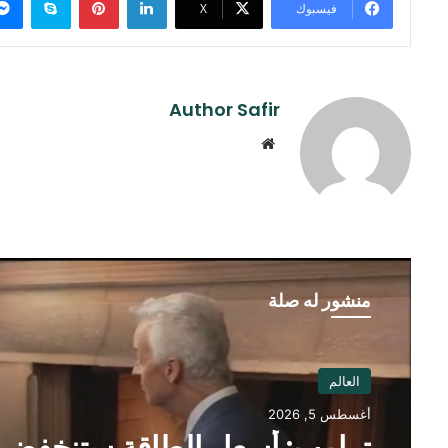
فيسبوك
‫X
Author Safir
موقع
الويب
منشور له صلة
العالم
أغسطس 5, 2026