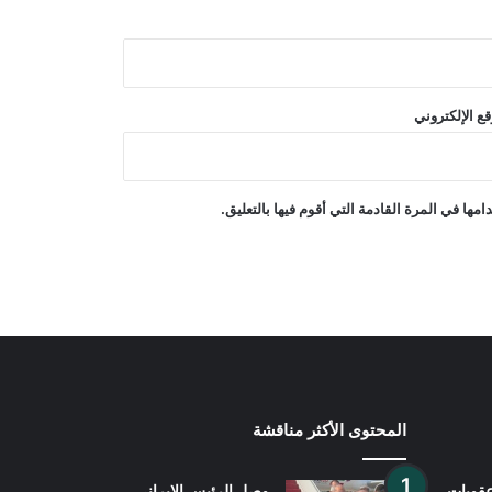
دعت منظمة العفو الدولية إلى منح عمران
خان الحق في لقاء عائلته ومحاميه وتلقي
الرعاية الصحية
ع الإلكتروني
رويترز: لقد استهلكت أمريكا جزءاً كبيراً
من مخزونها من الصواريخ بعيدة المدى
في الحرب مع إيران
ها في المرة القادمة التي أقوم فيها بالتعليق.
الأمم المتحدة: قرار منح أفغانستان مقعداً
في الأمم المتحدة من اختصاص الدول
الأعضاء
المحتوى الأكثر مناقشة
قوبات
وصل الرئيس الإيراني