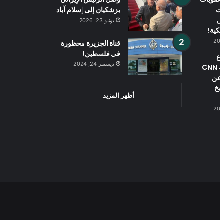
ت
بزشكيان إلى إسلام آباد
ى
يونيو 23, 2026
كية!
قناة الجزيرة محظورة
في فلسطين!
ع
ديسمبر 24, 2024
الأمريكي شبكة CNN
عن
خ
أظهر المزيد
Wh