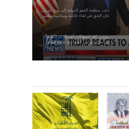
دعت منظمة العفو الدولية إلى منح عمران
خان الحق في لقاء عائلته ومحاميه وتلقي
الرعاية الصحية
رويترز: لقد استهلكت أمريكا جزءاً كبيراً
من مخزونها من الصواريخ بعيدة المدى
في الحرب مع إيران
الأمم المتحدة: قرار منح أفغانستان مقعداً
في الأمم المتحدة من اختصاص الدول
الأعضاء
برنامج الأغذية العالمي: أزمة سوء تغذية
الأطفال في أفغانستان تتفاقم
الولايات المتحدة تغلق خمساً من بعثاتها
الدبلوماسية في دول مختلفة