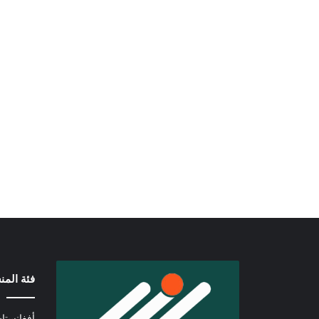
فئة الم
أفغانستا