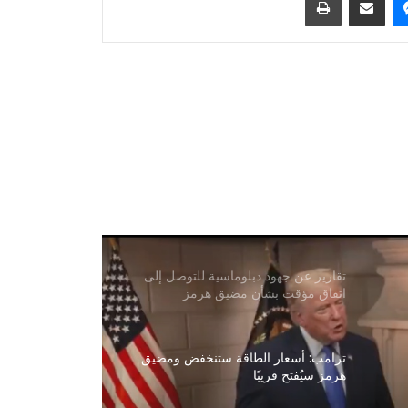
ماسك: نيورالينك تختبر شريحة لاستعادة
البصر على البشر
تزعم بريطانيا أن مقذوفًا أصاب سفينة
قرب سواحل عمان
زار وفد من وزارة الزراعة الأفغانية
مولدوفا لتوسيع التعاون الزراعي
تقارير عن جهود دبلوماسية للتوصل إلى
اتفاق مؤقت بشأن مضيق هرمز
ترامب: أسعار الطاقة ستنخفض ومضيق
هرمز سيُفتح قريبًا