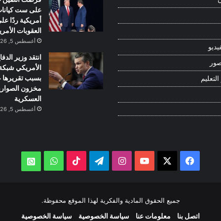
على ست كيانا
أمريكية ردًا عل
العقوبات الأمري
أغسطس 5, 2026
يديو
انتقد وزير الدفا
صور
بسبب تقريرها 
التعليم
مخزون الصواري
العسكرية
أغسطس 5, 2026
‫X
فيسبوك
‫YouTube
انستقرام
تيلقرام
‫TikTok
واتساب
atsApp
جميع الحقوق المادية والفكرية لهذا الموقع محفوظة.
اتصل بنا
معلومات عنا
سياسة الخصوصية
سياسة الخصوصية