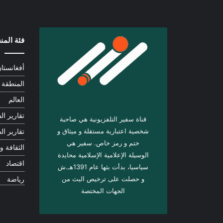
فئة الم
أفغانستا
المنطقة
العالم
تقارير الف
قناة سفير التلفزيونية هي صاحبة
شخصية اعتبارية مستقلة و ميثاق و
تقارير ال
ختم و رمز خاص. سفیر هي
الثقافة و 
الوسيلة الإعلامية الإسلامية محايدة
اقتصاد
سياسيا، بدأت بثها عام 1391هـ.ش
و حصلت على ترخيص البث من
رياضة
الجهات المختصة