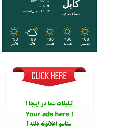
کابل
88º - 65º
28%
3.65 ميل/ساعة
سماء صافية
93
89
88
88
88
℉
℉
℉
℉
℉
الخميس
الجمعة
السبت
الأحد
الأثنين