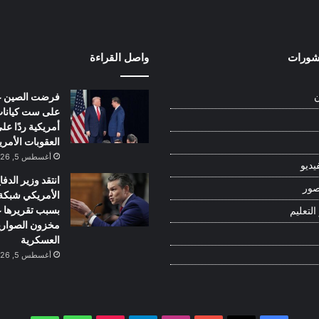
نشورات
واصل القراءة
فرضت الصين ع
ن
على ست كيانا
أمريكية ردًا عل
العقوبات الأمري
أغسطس 5, 2026
يديو
انتقد وزير الدفا
صور
بسبب تقريرها 
التعليم
مخزون الصواري
العسكرية
أغسطس 5, 2026