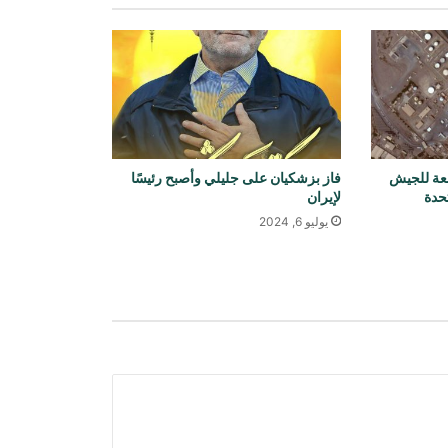
رويترز: لقد استهلكت أمريكا جزءاً كبيراً
من مخزونها من الصواريخ بعيدة المدى
في الحرب مع إيران
الأمم المتحدة: قرار منح أفغانستان مقعداً
في الأمم المتحدة من اختصاص الدول
الأعضاء
بعة للجيش
فاز بزشكيان على جليلي وأصبح رئيسًا
تحدة
لإيران
برنامج الأغذية العالمي: أزمة سوء تغذية
الأطفال في أفغانستان تتفاقم
يوليو 6, 2024
يتوافد ملايين الزوار إلى كربلاء لإحياء
ذكرى أربعينية الإمام الحسين (عليه
السلام)
الولايات المتحدة تغلق خمساً من بعثاتها
الدبلوماسية في دول مختلفة