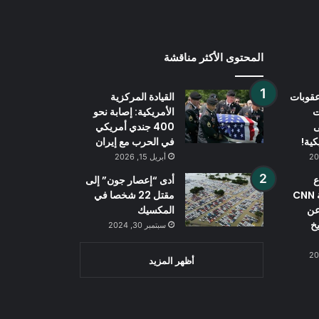
المحتوى الأكثر مناقشة
قوبات
القيادة المركزية
ت
الأمريكية: إصابة نحو
ى
400 جندي أمريكي
كية!
في الحرب مع إيران
أبريل 15, 2026
ع
أدى “إعصار جون” إلى
الأمريكي شبكة CNN
مقتل 22 شخصا في
عن
المكسيك
خ
سبتمبر 30, 2024
أظهر المزيد