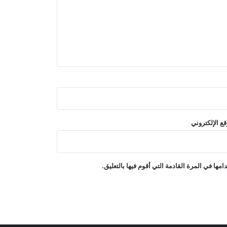
انفجار وحريق في منطقة جبل علي
الصناعية بدبي
غارة جوية سعودية على قاعدة جوية
شمال صنعاء
تقارير عن جهود دبلوماسية للتوصل إلى
اتفاق مؤقت بشأن مضيق هرمز
ع الإلكتروني
ترامب: أسعار الطاقة ستنخفض ومضيق
هرمز سيُفتح قريبًا
ها في المرة القادمة التي أقوم فيها بالتعليق.
دعت منظمة العفو الدولية إلى منح عمران
خان الحق في لقاء عائلته ومحاميه وتلقي
الرعاية الصحية