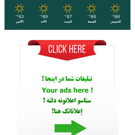
93
89
87
88
88
℉
℉
℉
℉
℉
الخميس
الجمعة
السبت
الأحد
الأثنين