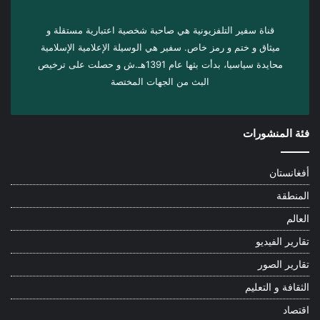
قناة سفير التلفزيونية هي صاحبة شخصية اعتبارية مستقلة و
ميثاق و ختم و رمز خاص. سفیر هي الوسيلة الإعلامية الإسلامية
محايدة سياسيا، بدأت بثها عام 1391هـ.ش و حصلت على ترخيص
البث من الجهات المختصة
فئة المنشورات
أفغانستان
المنطقة
العالم
تقارير الفيديو
تقارير الصور
الثقافة و التعليم
اقتصاد