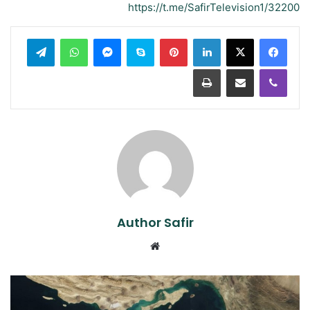
https://t.me/SafirTelevision1/32200
لينكدإن
بينتيريست
سكايب
ماسنجر
واتساب
تيلقرام
ڤايبر
مشاركة عبر البريد
طباعة
Author Safir
موقع
الويب