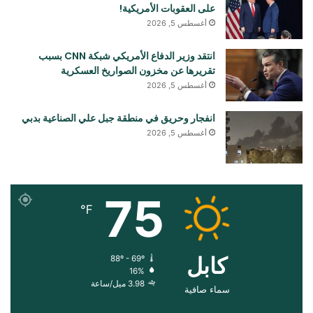
على العقوبات الأمريكية!
أغسطس 5, 2026
انتقد وزير الدفاع الأمريكي شبكة CNN بسبب
تقريرها عن مخزون الصواريخ العسكرية
أغسطس 5, 2026
انفجار وحريق في منطقة جبل علي الصناعية بدبي
أغسطس 5, 2026
75
℉
کابل
88º - 69º
16%
3.98 ميل/ساعة
سماء صافية