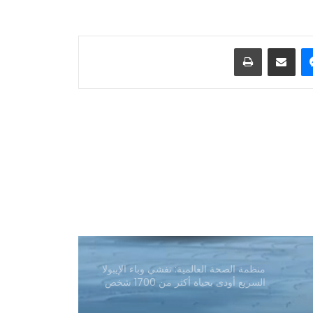
انتقد وزير الدفاع الأمريكي شبكة CNN
بسبب تقريرها عن مخزون الصواريخ
العسكرية
ماسنجر
مشاركة عبر البريد
طباعة
تقارير عن جهود دبلوماسية للتوصل إلى
اتفاق مؤقت بشأن مضيق هرمز
ترامب: أسعار الطاقة ستنخفض ومضيق
هرمز سيُفتح قريبًا
دعت منظمة العفو الدولية إلى منح عمران
خان الحق في لقاء عائلته ومحاميه وتلقي
الرعاية الصحية
منظمة الصحة العالمية: تفشي وباء الإيبولا
السريع أودی بحياة أكثر من 1700 شخص