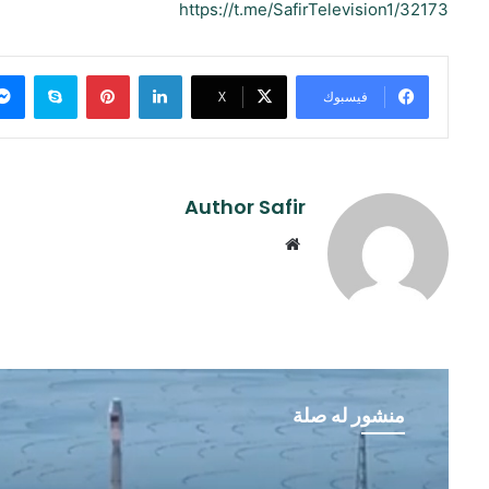
https://t.me/SafirTelevision1/32173
لينكدإن
بينتيريست
سكايب
فيسبوك
‫X
Author Safir
موقع
الويب
منشور له صلة