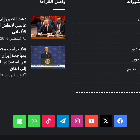
نشورات
واصل القراءة
دعت الصين إلى
ن
عالمي لإنعاش ا
الأفغاني
أغسطس 6, 2026
هدّد ترامب مجدد
يديو
بمهاجمة إيران
صور
عن استعداده ل
إلى اتفاق
التعليم
أغسطس 6, 2026
‫X
فيسبوك
‫YouTube
انستقرام
تيلقرام
‫TikTok
واتساب
atsApp