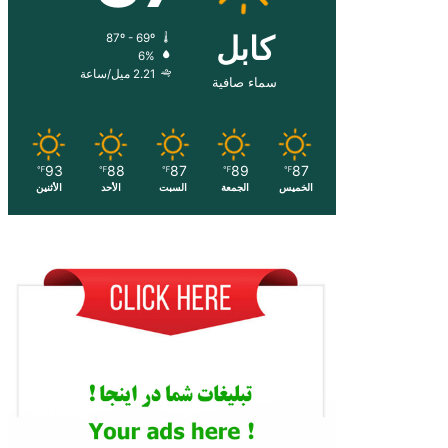
کابل
87º - 69º
6%
2.21 ميل/ساعة
سماء صافية
93
88
87
89
87
℉
℉
℉
℉
℉
الخميس
الجمعة
السبت
الأحد
الأثنين