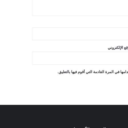
أطلقت الصين بنجاح قمرين صناعيين
فائقَي الطيف ضمن مشروع “العين الذكية
الشرقية”
أعلنت روسيا أن أنظمة الدفاع الجوي
أسقطت 200 طائرة مسيّرة أوكرانية
خلال الأربع والعشرين ساعة الماضية
ع الإلكتروني
أكد الاجتماع الرباعي الذي ضمّ السعودية
وباكستان ومصر وتركيا على ضرورة
خفض حدة التوترات الإقليمية
ها في المرة القادمة التي أقوم فيها بالتعليق.
غارات جوية إسرائيلية على جنوب لبنان