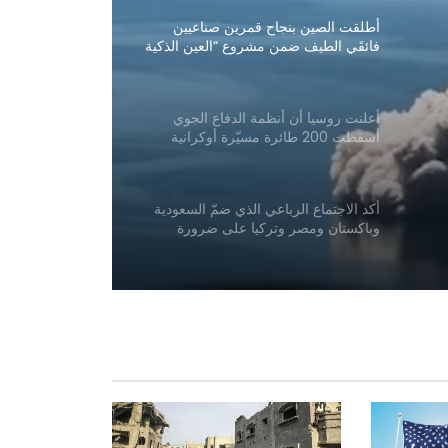
أطلقت الصين بنجاح قمرين صناعيين
فائقَي الطيف ضمن مشروع “العين الذكية
الشرقية”
أعلنت روسيا أن أنظمة الدفاع الجوي
أسقطت 200 طائرة مسيّرة أوكرانية
خلال الأربع والعشرين ساعة الماضية
أكد الاجتماع الرباعي الذي ضمّ السعودية
وباكستان ومصر وتركيا على ضرورة
خفض حدة التوترات الإقليمية
غارات جوية إسرائيلية على جنوب لبنان
فرضت الصين عقوبات على ست كيانات
أمريكية ردًا على العقوبات الأمريكية!