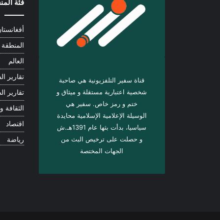
فئة الم
أفغانستا
المنطقة
العالم
تقارير الف
قناة سفير التلفزيونية هي صاحبة
شخصية اعتبارية مستقلة و ميثاق و
تقارير ال
ختم و رمز خاص. سفیر هي
الثقافة و 
الوسيلة الإعلامية الإسلامية محايدة
اقتصاد
سياسيا، بدأت بثها عام 1391هـ.ش
و حصلت على ترخيص البث من
رياضة
الجهات المختصة