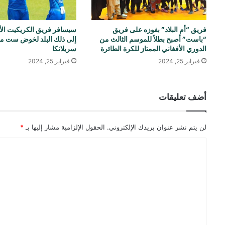
فريق “أم البلاد” بفوزه على فريق
سيسافر فريق الكريكيت الأ
“باست” أصبح بطلاً للموسم الثالث من
إلى ذلك البلد لخوض ست مب
الدوري الأفغاني الممتاز للكرة الطائرة
سريلانكا
فبراير 25, 2024
فبراير 25, 2024
أضف تعليقات
لن يتم نشر عنوان بريدك الإلكتروني.
الحقول الإلزامية مشار إليها بـ
*
ا
ل
ت
ع
ل
ي