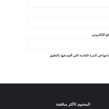
ذهبية وأخرى فضية في دورة ألعاب جنوب
آسيا
تأهل منتخب أفغانستان الوطني لكرة
القدم تحت 15 سنة إلى كأس العالم 2026
ع الإلكتروني
إصابة 17 شخصًا في حادث دهس
مشجعين لكرة القدم في المكسيك
ها في المرة القادمة التي أقوم فيها بالتعليق.
بدأت المكسيك مشوارها في كأس العالم
2026 بفوز
المحتوى الأكثر مناقشة