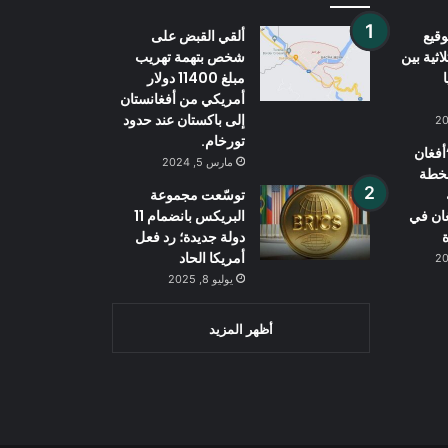
قيع
ألقي القبض على
اثية بين
شخص بتهمة تهريب
مبلغ 11400 دولار
أمريكي من أفغانستان
إلى باكستان عند حدود
تورخام.
فغان
مارس 5, 2024
بخطة
توسّعت مجموعة
غان في
البريكس بانضمام 11
ة
دولة جديدة؛ رد فعل
أمريكا الحاد
يوليو 8, 2025
أظهر المزيد
Wh