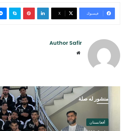
لينكدإن
بينتيريست
سكايب
فيسبوك
‫X
Author Safir
موقع
الويب
منشور له صلة
أفغانستان