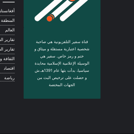
أفغانستا
المنطقة
العالم
تقارير الف
قناة سفير التلفزيونية هي صاحبة
شخصية اعتبارية مستقلة و ميثاق و
تقارير ال
ختم و رمز خاص. سفیر هي
الثقافة و 
الوسيلة الإعلامية الإسلامية محايدة
اقتصاد
سياسيا، بدأت بثها عام 1391هـ.ش
و حصلت على ترخيص البث من
رياضة
الجهات المختصة