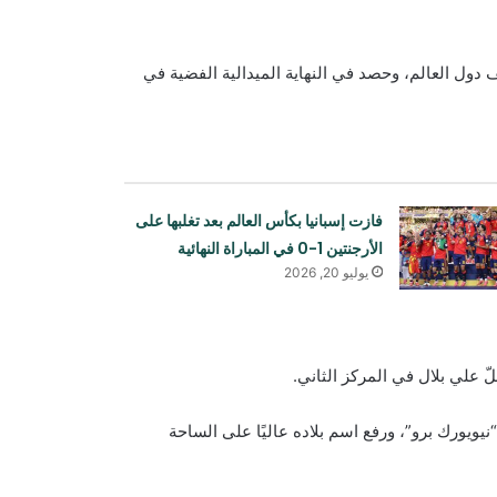
 دول العالم، وحصد في النهاية الميدالية الفضية في
فازت إسبانيا بكأس العالم بعد تغلبها على
الأرجنتين 1-0 في المباراة النهائية
يوليو 20, 2026
سمیع الله حميدي يتنافس على الميدالية
ّ علي بلال في المركز الثاني.
الذهبية في بطولة آسيا للفنون القتالية
المختلطة
“نيويورك برو”، ورفع اسم بلاده عاليًا على الساحة
أصبح النصر بطلاً للدوري السعودي الممتاز