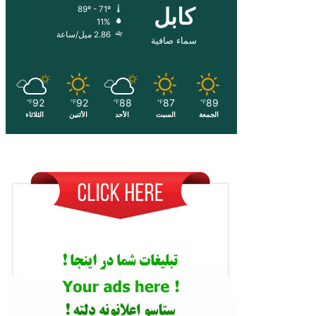
کابل
89º - 71º
11%
2.86 ميل/ساعة
سماء صافية
92
92
88
87
89
℉
℉
℉
℉
℉
الجمعة
السبت
الأحد
الأثنين
الثلاثاء