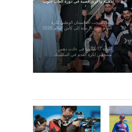
ذهبية وأخرى فضية في دورة ألعاب جنوب
آسيا
تأهل منتخب أفغانستان الوطني لكرة
القدم تحت 15 سنة إلى كأس العالم 2026
إصابة 17 شخصًا في حادث دهس
مشجعين لكرة القدم في المكسيك
بدأت المكسيك مشوارها في كأس العالم
2026 بفوز
سمیع الله حميدي يتنافس على الميدالية
الذهبية في بطولة آسيا للفنون القتالية
المختلطة
أصبح النصر بطلاً للدوري السعودي الممتاز