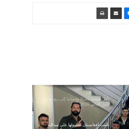
بعد 6 سنوات
ماسنجر
مشاركة عبر البريد
طباعة
يبدأ منتخب أفغانستان تحت 20 عامًا لكرة
القدم مشواره في بطولة آسيا الوسطى
لكرة القدم 2026
تألق الرياضيون الأفغان في بطولة العالم
لرفع الأثقال 2026
اختُتم مهرجان المصارعة التقليدية الدولي
في كابول بتتويج الأبطال
تأهل منتخبا بلجيكا وإسبانيا إلى ربع نهائي
كأس العالم 2026
تألقت أفغانستان بحصولها على ميدالية