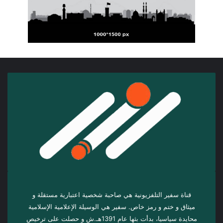
قناة سفير التلفزيونية هي صاحبة شخصية اعتبارية مستقلة و
ميثاق و ختم و رمز خاص. سفیر هي الوسيلة الإعلامية الإسلامية
محايدة سياسيا، بدأت بثها عام 1391هـ.ش و حصلت على ترخيص