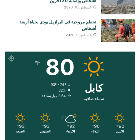
أشخاص وإصابة 30 آخرين
أغسطس 10, 2026
تحطم مروحية في البرازيل يودي بحياة أربعة
أشخاص
أغسطس 9, 2026
80
℉
کابل
90º - 74º
32%
2.64 ميل/ساعة
سماء صافية
93
93
92
90
90
℉
℉
℉
℉
℉
الأثنين
الثلاثاء
الأربعاء
الخميس
الجمعة