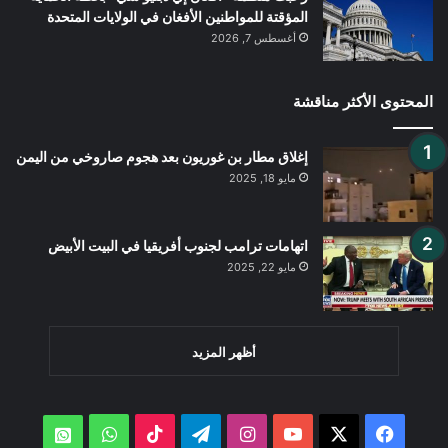
المؤقتة للمواطنين الأفغان في الولايات المتحدة
أغسطس 7, 2026
المحتوى الأكثر مناقشة
إغلاق مطار بن غوريون بعد هجوم صاروخي من اليمن
مايو 18, 2025
اتهامات ترامب لجنوب أفريقيا في البيت الأبيض
مايو 22, 2025
أظهر المزيد
‫X
فيسبوك
‫YouTube
انستقرام
تيلقرام
‫TikTok
واتساب
atsApp