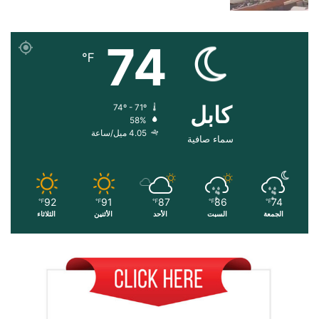
74
℉
کابل
74º - 71º
58%
4.05 ميل/ساعة
سماء صافية
92
91
87
86
74
℉
℉
℉
℉
℉
الجمعة
السبت
الأحد
الأثنين
الثلاثاء