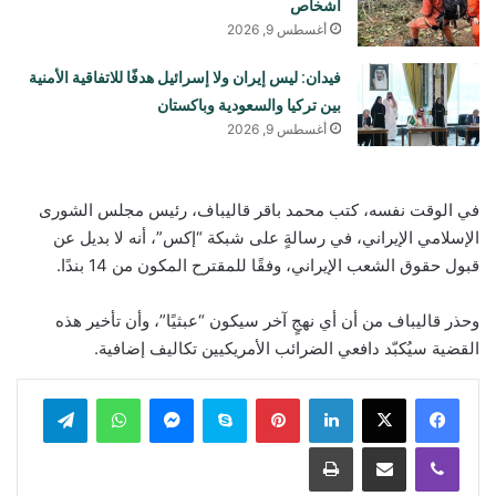
أشخاص
أغسطس 9, 2026
فيدان: ليس إيران ولا إسرائيل هدفًا للاتفاقية الأمنية
بين تركيا والسعودية وباكستان
أغسطس 9, 2026
في الوقت نفسه، كتب محمد باقر قاليباف، رئيس مجلس الشورى
الإسلامي الإيراني، في رسالةٍ على شبكة “إكس”، أنه لا بديل عن
قبول حقوق الشعب الإيراني، وفقًا للمقترح المكون من 14 بندًا.
وحذر قاليباف من أن أي نهجٍ آخر سيكون “عبثيًا”، وأن تأخير هذه
القضية سيُكبّد دافعي الضرائب الأمريكيين تكاليف إضافية.
لينكدإن
بينتيريست
سكايب
ماسنجر
واتساب
تيلقرام
ڤايبر
مشاركة عبر البريد
طباعة