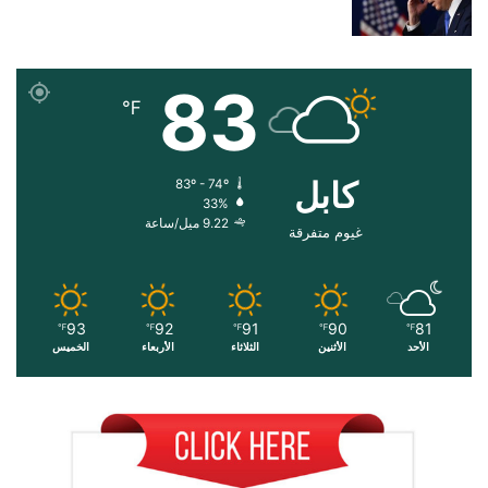
83
℉
کابل
83º - 74º
33%
9.22 ميل/ساعة
غيوم متفرقة
93
92
91
90
81
℉
℉
℉
℉
℉
الأحد
الأثنين
الثلاثاء
الأربعاء
الخميس