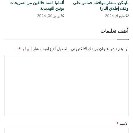
بلينكن: ننتظر موافقة حماس على
ألمانيا: لسنا خائفين من تصريحات
وقف إطلاق النار!
بوتين التهديدية
مايو 4, 2024
يوليو 30, 2024
أضف تعليقات
لن يتم نشر عنوان بريدك الإلكتروني.
الحقول الإلزامية مشار إليها بـ
*
ا
ل
ت
ع
ل
ي
ق
*
الاسم
*