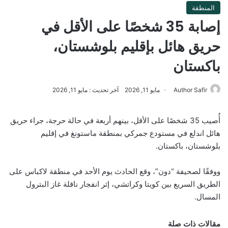
المنطقة
إصابة 35 شخصًا على الأقل في
حريق هائل بإقليم بلوشستان،
باكستان
Author Safir
مايو 11, 2026
آخر تحديث : مايو 11, 2026
أُصيب 35 شخصًا على الأقل، بينهم أربعة في حالة حرجة، جراء حريق
هائل اندلع في مستودع جمركي بمنطقة ماستونغ في إقليم
بلوشستان، باكستان.
ووفقًا لصحيفة “دون”، وقع الحادث يوم الأحد في منطقة لاكباس على
الطريق السريع بين كويتا وكراتشي، إثر انفجار ناقلة غاز البترول
المسال.
مقالات ذات صلة