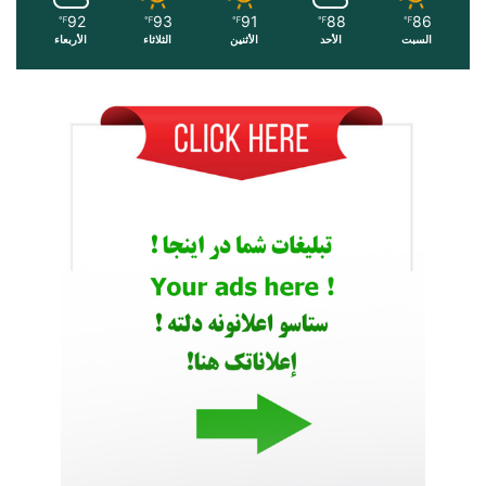
92
93
91
88
86
℉
℉
℉
℉
℉
السبت
الأحد
الأثنين
الثلاثاء
الأربعاء