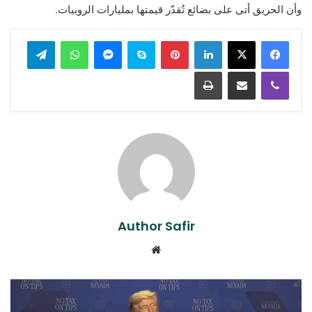
وأن الحريق أتى على بضائع تُقدّر قيمتها بمليارات الروبيات.
لينكدإن
بينتيريست
سكايب
ماسنجر
واتساب
تيلقرام
ڤايبر
مشاركة عبر البريد
طباعة
Author Safir
موقع
الويب