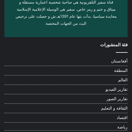
قناة سفير التلفزيونية هي صاحبة شخصية اعتبارية مستقلة و
ميثاق و ختم و رمز خاص. سفیر هي الوسيلة الإعلامية الإسلامية
محايدة سياسيا، بدأت بثها عام 1391هـ.ش و حصلت على ترخيص
البث من الجهات المختصة
فئة المنشورات
أفغانستان
المنطقة
العالم
تقارير الفيديو
تقارير الصور
الثقافة و التعليم
اقتصاد
رياضة