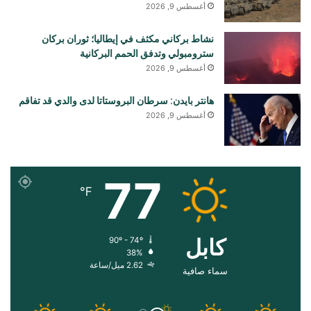
أغسطس 9, 2026
نشاط بركاني مكثف في إيطاليا؛ ثوران بركان
سترومبولي وتدفق الحمم البركانية
أغسطس 9, 2026
هانتر بايدن: سرطان البروستاتا لدى والدي قد تفاقم
أغسطس 9, 2026
77
℉
کابل
90º - 74º
38%
2.62 ميل/ساعة
سماء صافية