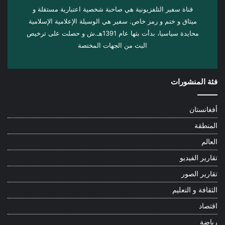
قناة سفير التلفزيونية هي صاحبة شخصية اعتبارية مستقلة و
ميثاق و ختم و رمز خاص. سفیر هي الوسيلة الإعلامية الإسلامية
محايدة سياسيا، بدأت بثها عام 1391هـ.ش و حصلت على ترخيص
البث من الجهات المختصة
فئة المنشورات
أفغانستان
المنطقة
العالم
تقارير الفيديو
تقارير الصور
الثقافة و التعليم
اقتصاد
رياضة