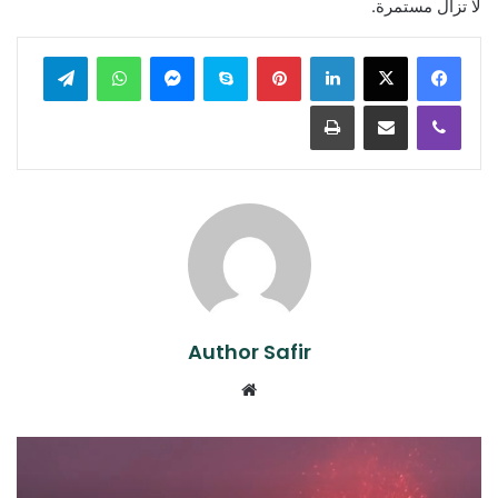
لا تزال مستمرة.
لينكدإن
بينتيريست
سكايب
ماسنجر
واتساب
تيلقرام
ڤايبر
مشاركة عبر البريد
طباعة
Author Safir
موقع
الويب