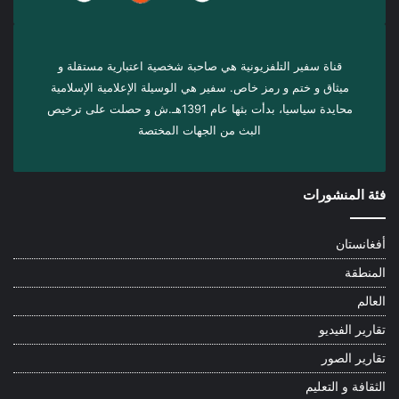
قناة سفير التلفزيونية هي صاحبة شخصية اعتبارية مستقلة و
ميثاق و ختم و رمز خاص. سفیر هي الوسيلة الإعلامية الإسلامية
محايدة سياسيا، بدأت بثها عام 1391هـ.ش و حصلت على ترخيص
البث من الجهات المختصة
فئة المنشورات
أفغانستان
المنطقة
العالم
تقارير الفيديو
تقارير الصور
الثقافة و التعليم