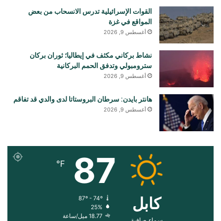
القوات الإسرائيلية تدرس الانسحاب من بعض
المواقع في غزة
أغسطس 9, 2026
نشاط بركاني مكثف في إيطاليا؛ ثوران بركان
سترومبولي وتدفق الحمم البركانية
أغسطس 9, 2026
هانتر بايدن: سرطان البروستاتا لدى والدي قد تفاقم
أغسطس 9, 2026
87
℉
کابل
87º - 74º
25%
18.77 ميل/ساعة
سماء صافية