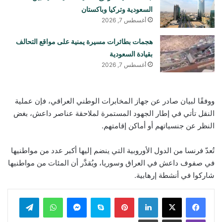
السعودية وتركيا وباكستان
أغسطس 7, 2026
هجمات بطائرات مسيرة يمنية على مواقع التحالف
بقيادة السعودية
أغسطس 7, 2026
ووفقًا لبيان صادر عن جهاز المخابرات الوطني العراقي، فإن عملية
النقل تأتي في إطار الجهود المستمرة لملاحقة عناصر داعش، بغض
النظر عن جنسياتهم أو أماكن إقامتهم.
تُعدّ فرنسا من الدول الأوروبية التي ينضم إليها أكبر عدد من مواطنيها
في صفوف داعش في العراق وسوريا، ويُقدَّر أن المئات من مواطنيها
شاركوا في أنشطة إرهابية.
لينكدإن
بينتيريست
سكايب
ماسنجر
واتساب
تيلقرام
ڤايبر
مشاركة عبر البريد
طباعة