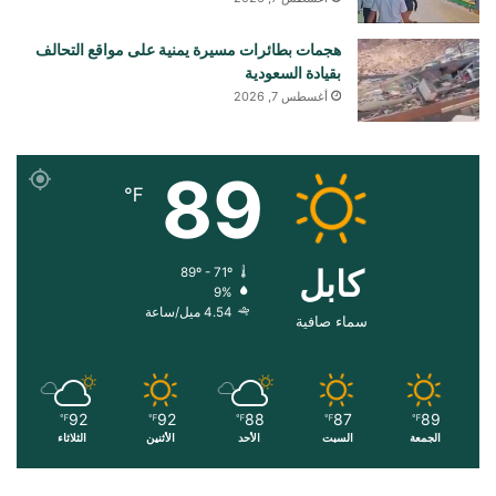
هجمات بطائرات مسيرة يمنية على مواقع التحالف
بقيادة السعودية
أغسطس 7, 2026
89
℉
کابل
89º - 71º
9%
4.54 ميل/ساعة
سماء صافية
92
92
88
87
89
℉
℉
℉
℉
℉
الجمعة
السبت
الأحد
الأثنين
الثلاثاء