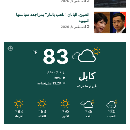
أغسطس 8, 2026
الصين: اليابان “تلعب بالنار” بمراجعة سياستها
النووية
أغسطس 8, 2026
83
℉
کابل
83º - 71º
38%
13.29 ميل/ساعة
غيوم متفرقة
93
93
92
89
80
℉
℉
℉
℉
℉
السبت
الأحد
الأثنين
الثلاثاء
الأربعاء