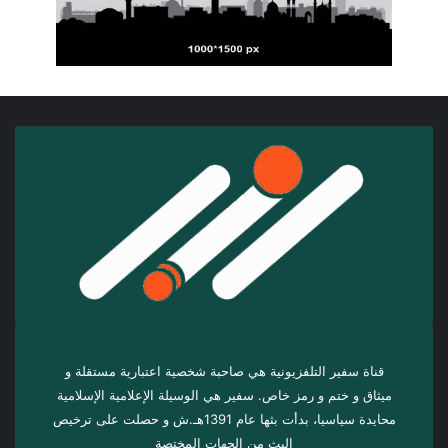
قناة سفير التلفزيونية هي صاحبة شخصية اعتبارية مستقلة و
ميثاق و ختم و رمز خاص. سفیر هي الوسيلة الإعلامية الإسلامية
محايدة سياسيا، بدأت بثها عام 1391هـ.ش و حصلت على ترخيص
البث من الجهات المختصة