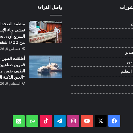
نشورات
واصل القراءة
منظمة الصحة ال
ن
تفشي وباء الإيبو
السريع أودی بحي
من 1700 شخص
أغسطس 6, 2026
يديو
أطلقت الصين ب
صور
قمرين صناعيين 
الطيف ضمن م
التعليم
“العين الذكية ا
أغسطس 6, 2026
‫X
فيسبوك
‫YouTube
انستقرام
تيلقرام
‫TikTok
واتساب
atsApp