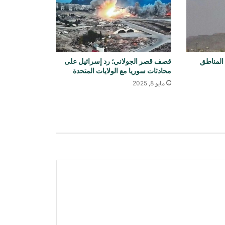
رويترز: لقد استهلكت أمريكا جزءاً كبيراً
من مخزونها من الصواريخ بعيدة المدى
في الحرب مع إيران
لمناطق
قصف قصر الجولاني؛ رد إسرائيل على
محادثات سوريا مع الولايات المتحدة
يتوافد ملايين الزوار إلى كربلاء لإحياء
ذكرى أربعينية الإمام الحسين (عليه
مايو 8, 2025
السلام)
تزعم بريطانيا أن مقذوفًا أصاب سفينة
قرب سواحل عمان
مشادة كلامية بين بن غفير ومحامي
الأونروا في المحكمة العليا الإسرائيلية
انفجاران قرب ناقلة نفط في مضيق
هرمز