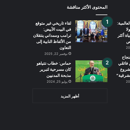
المحتوى الأكثر مناقشة
عالمية:
لقاء تاريخي غير متوقع
لا
في البيت الأبيض:
اة أكثر
ترامب وممداني ينتقلان
من الألفاظ النابية إلى
التعاون
نوفمبر 22, 2025
نجاح
فائقَي
حماس: خطاب نتنياهو
شروع
كان مسرحية لتبرير
لشرقية”
مذبحة المدنيين
يوليو 25, 2024
أظهر المزيد
Wh