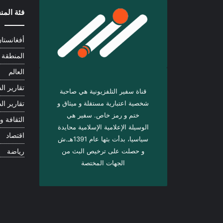
فئة الم
أفغانستا
المنطقة
العالم
تقارير الف
قناة سفير التلفزيونية هي صاحبة
شخصية اعتبارية مستقلة و ميثاق و
تقارير ال
ختم و رمز خاص. سفیر هي
الثقافة و 
الوسيلة الإعلامية الإسلامية محايدة
اقتصاد
سياسيا، بدأت بثها عام 1391هـ.ش
و حصلت على ترخيص البث من
رياضة
الجهات المختصة