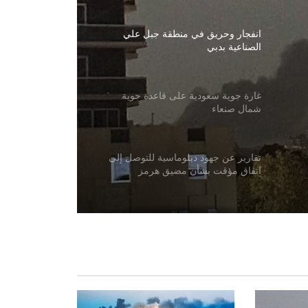
انفجار وحريق في منطقة جبل علي
الصناعية بدبي
غارة جوية سعودية على قاعدة جوية
شمال صنعاء
تقارير عن جهود دبلوماسية للتوصل إلى
اتفاق مؤقت بشأن مضيق هرمز
ترامب: أسعار الطاقة ستنخفض ومضيق
هرمز سيُفتح قريبًا
دعت منظمة العفو الدولية إلى منح عمران
خان الحق في لقاء عائلته ومحاميه وتلقي
الرعاية الصحية