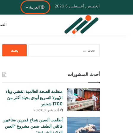
الخميس, أغسطس 6 2026
العربية
الصف
البحث
عن:
أحدث المنشورات
منظمة الصحة العالمية: تفشي وباء
الإيبولا السريع أودی بحياة أكثر من
1700 شخص
أغسطس 6, 2026
أطلقت الصين بنجاح قمرين صناعيين
فائقَي الطيف ضمن مشروع “العين
الذكية الشرقية”