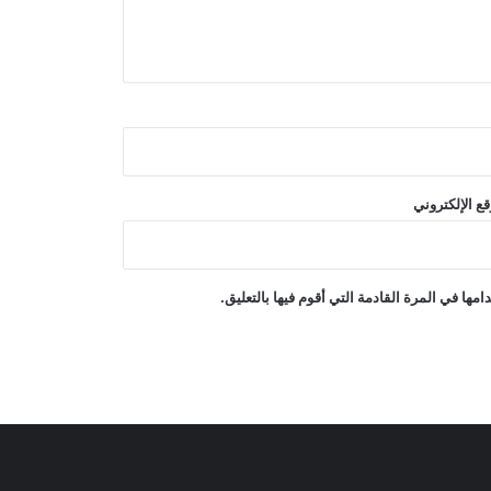
انفجار وحريق في منطقة جبل علي
الصناعية بدبي
غارة جوية سعودية على قاعدة جوية
شمال صنعاء
ع الإلكتروني
تقارير عن جهود دبلوماسية للتوصل إلى
اتفاق مؤقت بشأن مضيق هرمز
ها في المرة القادمة التي أقوم فيها بالتعليق.
ترامب: أسعار الطاقة ستنخفض ومضيق
هرمز سيُفتح قريبًا