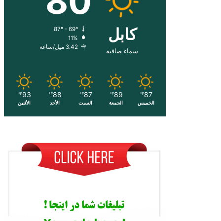
80
کابل
87º - 69º
11%
3.42 ميل/ساعة
سماء صافية
93
88
87
89
87
℉
℉
℉
℉
℉
الخميس
الجمعة
السبت
الأحد
الأثنين