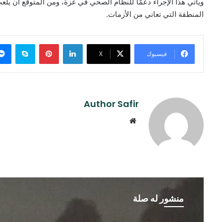
ويأتي هذا الإجراء دعمًا للنظام الصحي في غزة، ومن المتوقع أن يل
المنطقة التي تعاني من الأزمات.
لينكدإن
بينتيريست
سكايب
فيسبوك
‫X
Author Safir
موقع
الويب
منشور له صلة