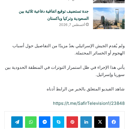
جدة تستضيف توقيع اتفاقية دفاعية ثلاثية بين
السعودية وتركيا وباكستان
أغسطس 7, 2026
ولم يُقدم الجيش الإسرائيلي بعدُ مزيدًا من التفاصيل حول أسباب
الهجوم أو الخسائر المحتملة.
يأتي هذا الإجراء في ظل استمرار التوترات في المنطقة الحدودية بين
سوريا وإسرائيل.
شاهد الفيديو المتعلق بالخبر من الرابط أدناه
https://t.me/SafirTelevision1/23848
لينكدإن
بينتيريست
سكايب
ماسنجر
واتساب
تيلقرام
ڤايبر
مشاركة عبر البريد
طباعة