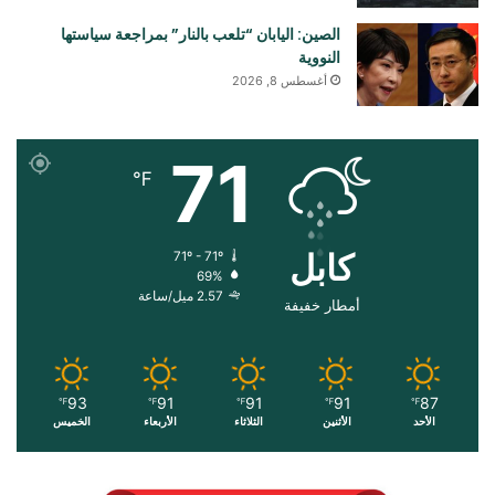
الصين: اليابان “تلعب بالنار” بمراجعة سياستها
النووية
أغسطس 8, 2026
71
℉
کابل
71º - 71º
69%
2.57 ميل/ساعة
أمطار خفيفة
93
91
91
91
87
℉
℉
℉
℉
℉
الأحد
الأثنين
الثلاثاء
الأربعاء
الخميس