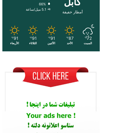
کابل
66%
5.1 ميل/ساعة
أمطار خفيفة
91
91
91
87
72
℉
℉
℉
℉
℉
السبت
الأحد
الأثنين
الثلاثاء
الأربعاء