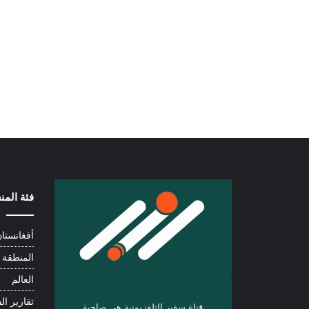
فئة الم
أفغانستا
المنطقة
العالم
تقارير الف
قناة سفير التلفزيونية هي صاحبة