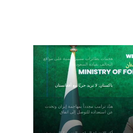
تقارير عن جهود دبلوماسية للتوصل إلى
اتفاق مؤقت بشأن مضيق هرمز
ترامب: أسعار الطاقة ستنخفض ومضيق
هرمز سيُفتح قريبًا
هجمات بطائرات مسيرة يمنية على مواقع
التحالف بقيادة السعودية
باكستان: لا نريد حربًا مع أفغانستان
هدّد ترامب مجدداً بمهاجمة إيران وتحدث
عن استعداده للتوصل إلى اتفاق