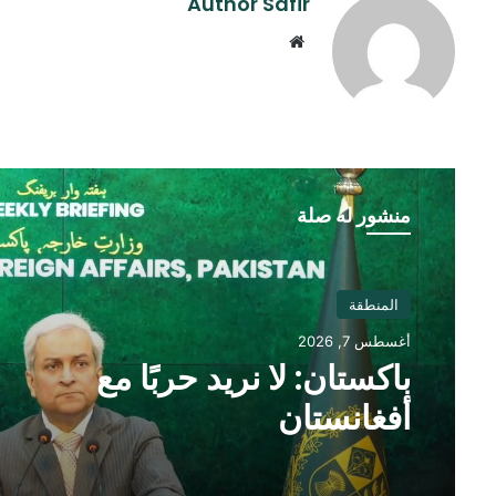
Author Safir
موقع
الويب
منشور له صلة
المنطقة
أغسطس 7, 2026
باكستان: لا نريد حربًا مع
أفغانستان