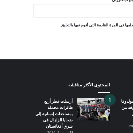
خفض حدة التوترات الإقليمية
غارات جوية إسرائيلية على جنوب لبنان
ها في المرة القادمة التي أقوم فيها بالتعليق.
المحتوى الأكثر مناقشة
ولدوفا
أرسلت قطر أربع
وفد من
طائرات محملة
بمساعدات إنسانية إلى
ضحايا الزلزال في
شرق أفغانستان
سبتمبر 4, 2025