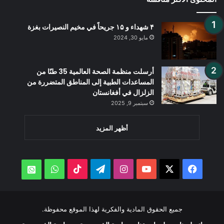
۴ شهداء و ۱۵ جريحاً في مخيم النصيرات بغزة
مايو 30, 2024
أرسلت منظمة الصحة العالمية 35 طنًا من
المساعدات الطبية إلى المناطق المتضررة من
الزلزال في أفغانستان
سبتمبر 9, 2025
أظهر المزيد
‫X
فيسبوك
‫YouTube
انستقرام
تيلقرام
‫TikTok
واتساب
atsApp
جميع الحقوق المادية والفكرية لهذا الموقع محفوظة.