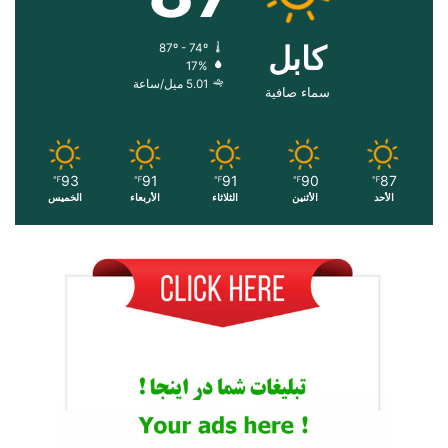
کابل
87º - 74º
17%
5.01 ميل/ساعة
سماء صافية
93
91
91
90
87
℉
℉
℉
℉
℉
الأحد
الأثنين
الثلاثاء
الأربعاء
الخميس