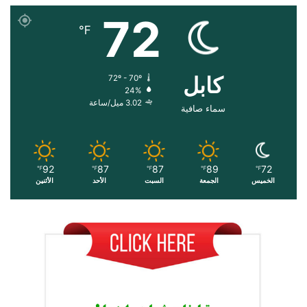
72
℉
کابل
72º - 70º
24%
3.02 ميل/ساعة
سماء صافية
92
87
87
89
72
℉
℉
℉
℉
℉
الخميس
الجمعة
السبت
الأحد
الأثنين