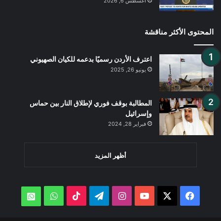
أغسطس 6, 2026
المحتوى الأكثر مناقشة
اعترف الأردن رسميًا بدعمه للكيان الصهيوني
يونيو 26, 2025
المطالبة بوقف فوري لإطلاق النار بين حماس
وإسرائيل
فبراير 28, 2024
أظهر المزيد
‫X
فيسبوك
‫YouTube
انستقرام
تيلقرام
‫TikTok
واتساب
atsApp