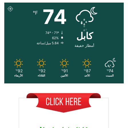
74
℉
کابل
74º - 71º
62%
5.84 ميل/ساعة
أمطار خفيفة
92
92
91
87
74
℉
℉
℉
℉
℉
السبت
الأحد
الأثنين
الثلاثاء
الأربعاء