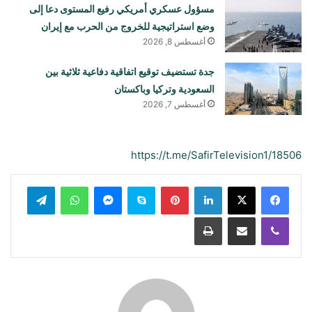
مسؤول عسكري أمريكي رفيع المستوى دعا إلى
وضع استراتيجية للخروج من الحرب مع إيران
أغسطس 8, 2026
جدة تستضيف توقيع اتفاقية دفاعية ثلاثية بين
السعودية وتركيا وباكستان
أغسطس 7, 2026
https://t.me/SafirTelevision1/18506
لينكدإن
بينتيريست
سكايب
ماسنجر
واتساب
تيلقرام
ڤايبر
مشاركة عبر البريد
طباعة