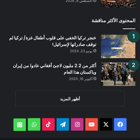
أغسطس 8, 2026
المحتوى الأكثر مناقشة
خنجر تركيا الخفي على قلوب أطفال غزة/ تركيا لم
توقف صادراتها لإسرائيل!
يونيو 23, 2024
أكثر من 2.2 مليون لاجئ أفغاني عادوا من إيران
وباكستان هذا العام
أكتوبر 16, 2025
أظهر المزيد
‫X
فيسبوك
‫YouTube
انستقرام
تيلقرام
‫TikTok
واتساب
atsApp