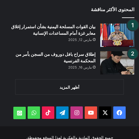
المحتوى الأكثر مناقشة
بيان القوات المسلحة اليمنية بشأن استمرار إغلاق
معابر غزة أمام المساعدات الإنسانية
مارس 12, 2025
إطلاق سراح بافل دوروف من السجن بأمر من
المحكمة الفرنسية
مارس 16, 2025
أظهر المزيد
‫X
فيسبوك
‫YouTube
انستقرام
تيلقرام
‫TikTok
واتساب
atsApp
جميع الحقوق المادية والفكرية لهذا الموقع محفوظة.