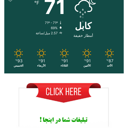
71
℉
کابل
71º - 71º
69%
2.57 ميل/ساعة
أمطار خفيفة
93
91
91
91
87
℉
℉
℉
℉
℉
الأحد
الأثنين
الثلاثاء
الأربعاء
الخميس