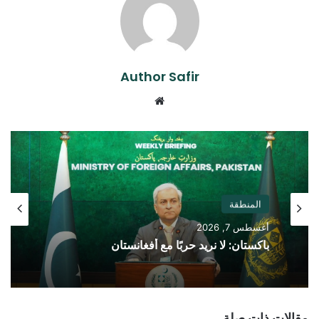
Author Safir
موقع
الويب
المنطقة
أغسطس 7, 2026
باكستان: لا نريد حربًا مع أفغانستان
مقالات ذات صلة