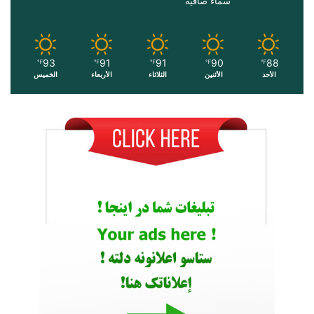
سماء صافية
93
91
91
90
88
℉
℉
℉
℉
℉
الأحد
الأثنين
الثلاثاء
الأربعاء
الخميس