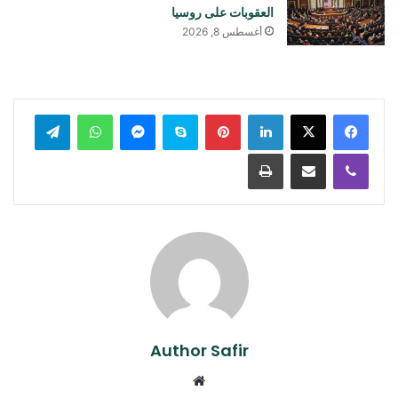
العقوبات على روسيا
أغسطس 8, 2026
لينكدإن
بينتيريست
سكايب
ماسنجر
واتساب
تيلقرام
ڤايبر
مشاركة عبر البريد
طباعة
Author Safir
موقع