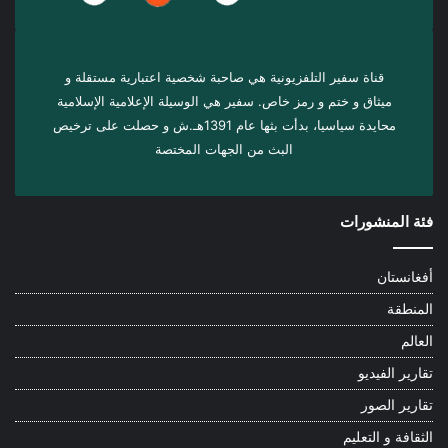
قناة سفير التلفزيونية هي صاحبة شخصية اعتبارية مستقلة و
ميثاق و ختم و رمز خاص. سفیر هي الوسيلة الإعلامية الإسلامية
محايدة سياسيا، بدأت بثها عام 1391هـ.ش و حصلت على ترخيص
البث من الجهات المختصة
فئة المنشورات
أفغانستان
المنطقة
العالم
تقارير الفيديو
تقارير الصور
الثقافة و التعليم