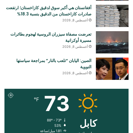
أفغانستان هي أكبر سوق لدقيق كازاخستان؛ ارتفعت
صادرات كازاخستان من الدقيق بنسبة 18.3%
أغسطس 8, 2026
تعرضت مصفاة سيزران الروسية لهجوم بطائرات
مسيرة أوكرانية
أغسطس 8, 2026
الصين: اليابان “تلعب بالنار” بمراجعة سياستها
النووية
أغسطس 8, 2026
73
℉
کابل
88º - 73º
53%
1.81 ميل/ساعة