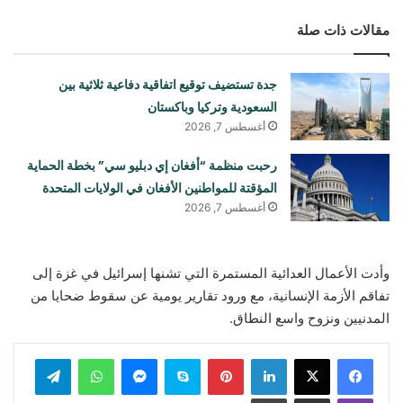
مقالات ذات صلة
جدة تستضيف توقيع اتفاقية دفاعية ثلاثية بين
السعودية وتركيا وباكستان
أغسطس 7, 2026
رحبت منظمة “أفغان إي دبليو سي” بخطة الحماية
المؤقتة للمواطنين الأفغان في الولايات المتحدة
أغسطس 7, 2026
وأدت الأعمال العدائية المستمرة التي تشنها إسرائيل في غزة إلى
تفاقم الأزمة الإنسانية، مع ورود تقارير يومية عن سقوط ضحايا من
المدنيين ونزوح واسع النطاق.
لينكدإن
بينتيريست
سكايب
ماسنجر
واتساب
تيلقرام
ڤايبر
مشاركة عبر البريد
طباعة