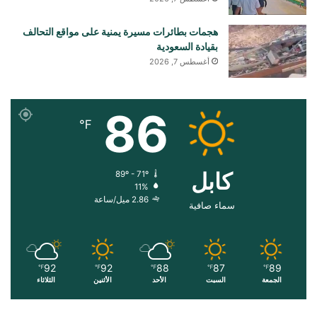
هجمات بطائرات مسيرة يمنية على مواقع التحالف
بقيادة السعودية
أغسطس 7, 2026
86
℉
کابل
89º - 71º
11%
2.86 ميل/ساعة
سماء صافية
92
92
88
87
89
℉
℉
℉
℉
℉
الجمعة
السبت
الأحد
الأثنين
الثلاثاء